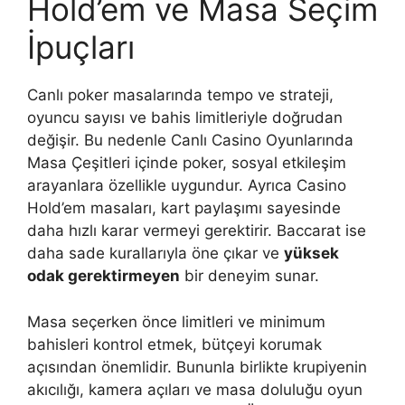
Hold’em ve Masa Seçim
İpuçları
Canlı poker masalarında tempo ve strateji,
oyuncu sayısı ve bahis limitleriyle doğrudan
değişir. Bu nedenle Canlı Casino Oyunlarında
Masa Çeşitleri içinde poker, sosyal etkileşim
arayanlara özellikle uygundur. Ayrıca Casino
Hold’em masaları, kart paylaşımı sayesinde
daha hızlı karar vermeyi gerektirir. Baccarat ise
daha sade kurallarıyla öne çıkar ve
yüksek
odak gerektirmeyen
bir deneyim sunar.
Masa seçerken önce limitleri ve minimum
bahisleri kontrol etmek, bütçeyi korumak
açısından önemlidir. Bununla birlikte krupiyenin
akıcılığı, kamera açıları ve masa doluluğu oyun