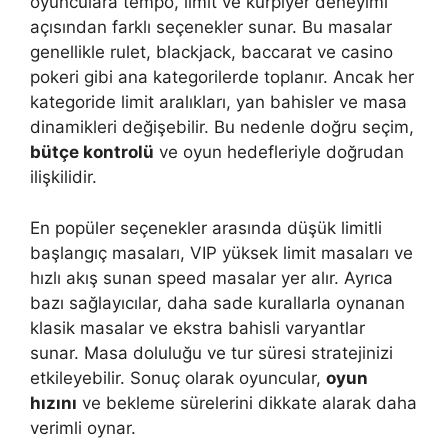
oyunculara tempo, limit ve kurpiyer deneyimi
açısından farklı seçenekler sunar. Bu masalar
genellikle rulet, blackjack, baccarat ve casino
pokeri gibi ana kategorilerde toplanır. Ancak her
kategoride limit aralıkları, yan bahisler ve masa
dinamikleri değişebilir. Bu nedenle doğru seçim,
bütçe kontrolü
ve oyun hedefleriyle doğrudan
ilişkilidir.
En popüler seçenekler arasında düşük limitli
başlangıç masaları, VIP yüksek limit masaları ve
hızlı akış sunan speed masalar yer alır. Ayrıca
bazı sağlayıcılar, daha sade kurallarla oynanan
klasik masalar ve ekstra bahisli varyantlar
sunar. Masa doluluğu ve tur süresi stratejinizi
etkileyebilir. Sonuç olarak oyuncular,
oyun
hızını
ve bekleme sürelerini dikkate alarak daha
verimli oynar.