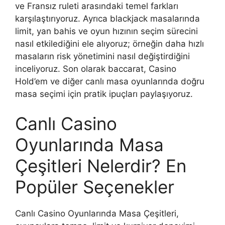
ve Fransız ruleti arasındaki temel farkları
karşılaştırıyoruz. Ayrıca blackjack masalarında
limit, yan bahis ve oyun hızının seçim sürecini
nasıl etkilediğini ele alıyoruz; örneğin daha hızlı
masaların risk yönetimini nasıl değiştirdiğini
inceliyoruz. Son olarak baccarat, Casino
Hold’em ve diğer canlı masa oyunlarında doğru
masa seçimi için pratik ipuçları paylaşıyoruz.
Canlı Casino
Oyunlarında Masa
Çeşitleri Nelerdir? En
Popüler Seçenekler
Canlı Casino Oyunlarında Masa Çeşitleri,