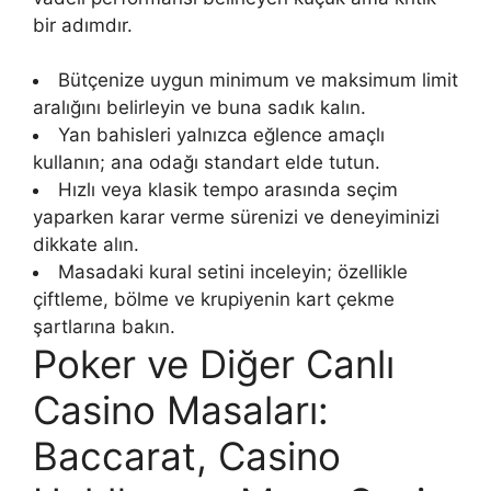
bir adımdır.
Bütçenize uygun minimum ve maksimum limit
aralığını belirleyin ve buna sadık kalın.
Yan bahisleri yalnızca eğlence amaçlı
kullanın; ana odağı standart elde tutun.
Hızlı veya klasik tempo arasında seçim
yaparken karar verme sürenizi ve deneyiminizi
dikkate alın.
Masadaki kural setini inceleyin; özellikle
çiftleme, bölme ve krupiyenin kart çekme
şartlarına bakın.
Poker ve Diğer Canlı
Casino Masaları:
Baccarat, Casino