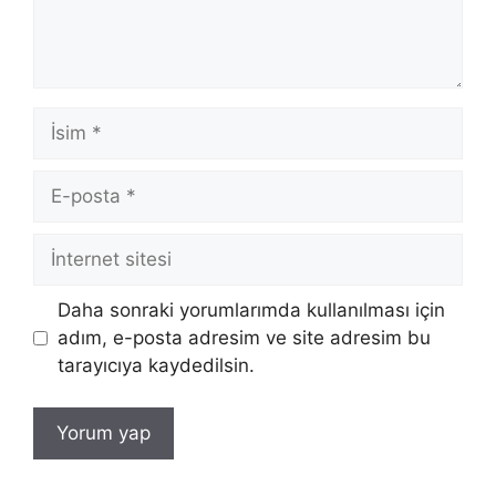
İsim
E-
posta
İnternet
sitesi
Daha sonraki yorumlarımda kullanılması için
adım, e-posta adresim ve site adresim bu
tarayıcıya kaydedilsin.