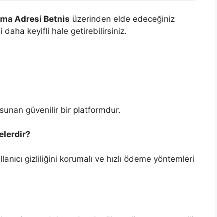
ama Adresi Betnis
üzerinden elde edeceğiniz
 daha keyifli hale getirebilirsiniz.
sunan güvenilir bir platformdur.
nelerdir?
ullanıcı gizliliğini korumalı ve hızlı ödeme yöntemleri