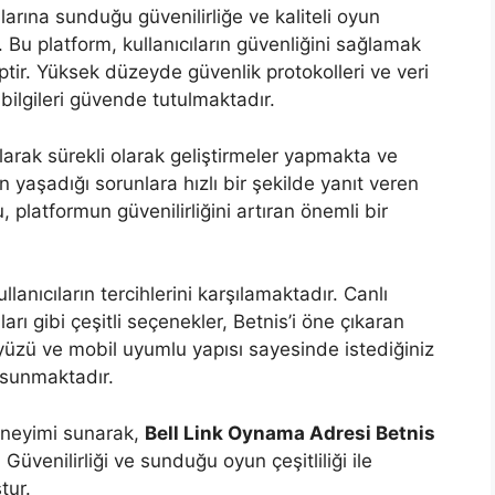
cılarına sunduğu güvenilirliğe ve kaliteli oyun
Bu platform, kullanıcıların güvenliğini sağlamak
iptir. Yüksek düzeyde güvenlik protokolleri ve veri
bilgileri güvende tutulmaktadır.
 olarak sürekli olarak geliştirmeler yapmakta ve
n yaşadığı sorunlara hızlı bir şekilde yanıt veren
 platformun güvenilirliğini artıran önemli bir
anıcıların tercihlerini karşılamaktadır. Canlı
arı gibi çeşitli seçenekler, Betnis’i öne çıkaran
ayüzü ve mobil uyumlu yapısı sayesinde istediğiniz
sunmaktadır.
deneyimi sunarak,
Bell Link Oynama Adresi Betnis
Güvenilirliği ve sunduğu oyun çeşitliliği ile
tur.