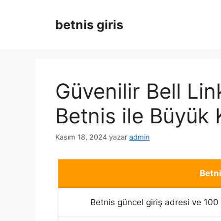
İçeriğe
atla
betnis giris
Güvenilir Bell L
Betnis ile Büyük
Kasım 18, 2024
yazar
admin
Betni
Betnis güncel giriş adresi ve 1