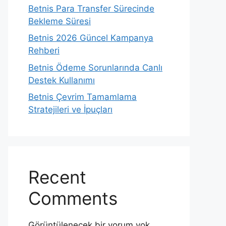
Betnis Para Transfer Sürecinde
Bekleme Süresi
Betnis 2026 Güncel Kampanya
Rehberi
Betnis Ödeme Sorunlarında Canlı
Destek Kullanımı
Betnis Çevrim Tamamlama
Stratejileri ve İpuçları
Recent
Comments
Görüntülenecek bir yorum yok.