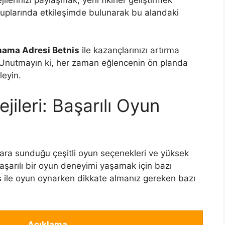
plarında etkileşimde bulunarak bu alandaki
ynama Adresi Betnis
ile kazançlarınızı artırma
z. Unutmayın ki, her zaman eğlencenin ön planda
eyin.
jileri: Başarılı Oyun
lara sunduğu çeşitli oyun seçenekleri ve yüksek
aşarılı bir oyun deneyimi yaşamak için bazı
nis ile oyun oynarken dikkate almanız gereken bazı
Açıklama