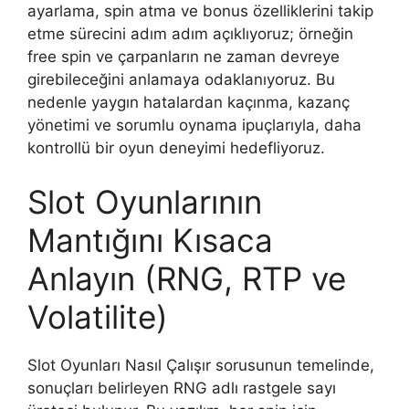
ayarlama, spin atma ve bonus özelliklerini takip
etme sürecini adım adım açıklıyoruz; örneğin
free spin ve çarpanların ne zaman devreye
girebileceğini anlamaya odaklanıyoruz. Bu
nedenle yaygın hatalardan kaçınma, kazanç
yönetimi ve sorumlu oynama ipuçlarıyla, daha
kontrollü bir oyun deneyimi hedefliyoruz.
Slot Oyunlarının
Mantığını Kısaca
Anlayın (RNG, RTP ve
Volatilite)
Slot Oyunları Nasıl Çalışır sorusunun temelinde,
sonuçları belirleyen RNG adlı rastgele sayı