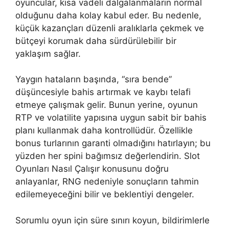
oyuncular, kısa vadeli dalgalanmaların normal
olduğunu daha kolay kabul eder. Bu nedenle,
küçük kazançları düzenli aralıklarla çekmek ve
bütçeyi korumak daha sürdürülebilir bir
yaklaşım sağlar.
Yaygın hataların başında, “sıra bende”
düşüncesiyle bahis artırmak ve kaybı telafi
etmeye çalışmak gelir. Bunun yerine, oyunun
RTP ve volatilite yapısına uygun sabit bir bahis
planı kullanmak daha kontrollüdür. Özellikle
bonus turlarının garanti olmadığını hatırlayın; bu
yüzden her spini bağımsız değerlendirin. Slot
Oyunları Nasıl Çalışır konusunu doğru
anlayanlar, RNG nedeniyle sonuçların tahmin
edilemeyeceğini bilir ve beklentiyi dengeler.
Sorumlu oyun için süre sınırı koyun, bildirimlerle