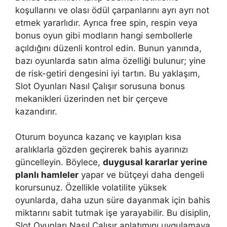
koşullarını ve olası ödül çarpanlarını ayrı ayrı not
etmek yararlıdır. Ayrıca free spin, respin veya
bonus oyun gibi modların hangi sembollerle
açıldığını düzenli kontrol edin. Bunun yanında,
bazı oyunlarda satın alma özelliği bulunur; yine
de risk-getiri dengesini iyi tartın. Bu yaklaşım,
Slot Oyunları Nasıl Çalışır sorusuna bonus
mekanikleri üzerinden net bir çerçeve
kazandırır.
Oturum boyunca kazanç ve kayıpları kısa
aralıklarla gözden geçirerek bahis ayarınızı
güncelleyin. Böylece,
duygusal kararlar yerine
planlı hamleler
yapar ve bütçeyi daha dengeli
korursunuz. Özellikle volatilite yüksek
oyunlarda, daha uzun süre dayanmak için bahis
miktarını sabit tutmak işe yarayabilir. Bu disiplin,
Slot Oyunları Nasıl Çalışır anlatımını uygulamaya