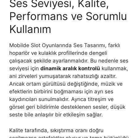
Ses Seviyesi, Kalite,
Performans ve Sorumlu
Kullanım
Mobilde Slot Oyunlarında Ses Tasarımı, farklı
hoparlör ve kulaklık profillerinde dengeli
çalışacak şekilde ayarlanmalıdır. Bu nedenle ses
seviyesi için
dinamik aralık kontrolü
kullanmak,
ani zirveleri yumuşatarak rahatsızlığı azaltır.
Ancak ortam gürültüsü değiştiğinde, müzik ve
efektlerin birbirini boğmaması için ayrı ses
kaydırıcıları sunulmalıdır. Ayrıca titreşim ve
görsel geri bildirimle desteklenen sesler, düşük
seste bile anlaşılır bir etkileşim sağlar.
Kalite tarafında, sıkıştırma oranı doğru
seçilmezse artefaktlar oluşur ve tema bütünlüğü