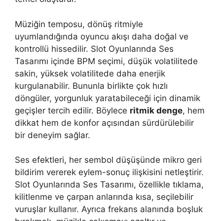
Müziğin temposu, dönüş ritmiyle
uyumlandığında oyuncu akışı daha doğal ve
kontrollü hissedilir. Slot Oyunlarında Ses
Tasarımı içinde BPM seçimi, düşük volatilitede
sakin, yüksek volatilitede daha enerjik
kurgulanabilir. Bununla birlikte çok hızlı
döngüler, yorgunluk yaratabileceği için dinamik
geçişler tercih edilir. Böylece
ritmik denge
, hem
dikkat hem de konfor açısından sürdürülebilir
bir deneyim sağlar.
Ses efektleri, her sembol düşüşünde mikro geri
bildirim vererek eylem-sonuç ilişkisini netleştirir.
Slot Oyunlarında Ses Tasarımı, özellikle tıklama,
kilitlenme ve çarpan anlarında kısa, seçilebilir
vuruşlar kullanır. Ayrıca frekans alanında boşluk