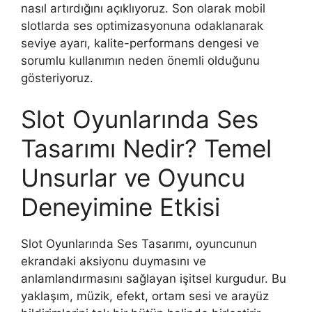
nasıl artırdığını açıklıyoruz. Son olarak mobil
slotlarda ses optimizasyonuna odaklanarak
seviye ayarı, kalite-performans dengesi ve
sorumlu kullanımın neden önemli olduğunu
gösteriyoruz.
Slot Oyunlarında Ses
Tasarımı Nedir? Temel
Unsurlar ve Oyuncu
Deneyimine Etkisi
Slot Oyunlarında Ses Tasarımı, oyuncunun
ekrandaki aksiyonu duymasını ve
anlamlandırmasını sağlayan işitsel kurgudur. Bu
yaklaşım, müzik, efekt, ortam sesi ve arayüz