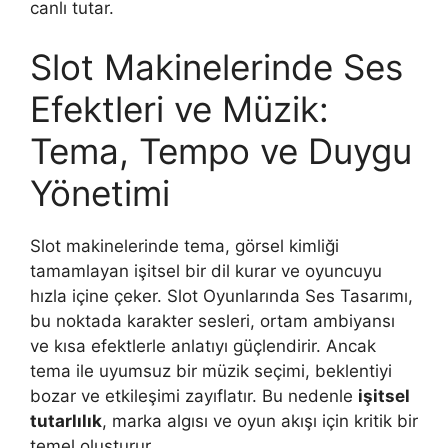
canlı tutar.
Slot Makinelerinde Ses
Efektleri ve Müzik:
Tema, Tempo ve Duygu
Yönetimi
Slot makinelerinde tema, görsel kimliği
tamamlayan işitsel bir dil kurar ve oyuncuyu
hızla içine çeker. Slot Oyunlarında Ses Tasarımı,
bu noktada karakter sesleri, ortam ambiyansı
ve kısa efektlerle anlatıyı güçlendirir. Ancak
tema ile uyumsuz bir müzik seçimi, beklentiyi
bozar ve etkileşimi zayıflatır. Bu nedenle
işitsel
tutarlılık
, marka algısı ve oyun akışı için kritik bir
temel oluşturur.