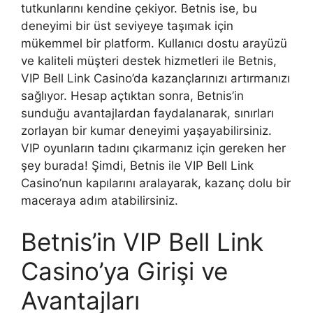
tutkunlarını kendine çekiyor. Betnis ise, bu
deneyimi bir üst seviyeye taşımak için
mükemmel bir platform. Kullanıcı dostu arayüzü
ve kaliteli müşteri destek hizmetleri ile Betnis,
VIP Bell Link Casino’da kazançlarınızı artırmanızı
sağlıyor. Hesap açtıktan sonra, Betnis’in
sunduğu avantajlardan faydalanarak, sınırları
zorlayan bir kumar deneyimi yaşayabilirsiniz.
VIP oyunların tadını çıkarmanız için gereken her
şey burada! Şimdi, Betnis ile VIP Bell Link
Casino’nun kapılarını aralayarak, kazanç dolu bir
maceraya adım atabilirsiniz.
Betnis’in VIP Bell Link
Casino’ya Girişi ve
Avantajları