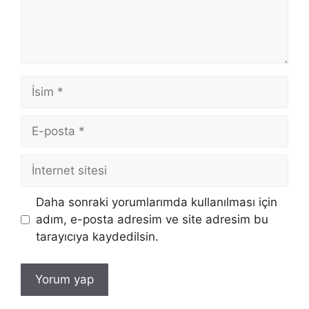
İsim
E-
posta
İnternet
sitesi
Daha sonraki yorumlarımda kullanılması için
adım, e-posta adresim ve site adresim bu
tarayıcıya kaydedilsin.