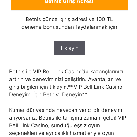
Betnis Giriş Adresi
Betnis güncel giriş adresi ve 100 TL
deneme bonusundan faydalanmak için
Tıklayın
Betnis ile VIP Bell Link Casino’da kazançlarınızı
artırın ve deneyiminizi geliştirin. Avantajları ve
giriş bilgileri için tıklayın.**VIP Bell Link Casino
Deneyimi İçin Betnis’i Deneyin**
Kumar dünyasında heyecan verici bir deneyim
arıyorsanız, Betnis ile tanışma zamanı geldi! VIP
Bell Link Casino, sunduğu eşsiz oyun
seçenekleri ve ayrıcalıklı hizmetleriyle oyun