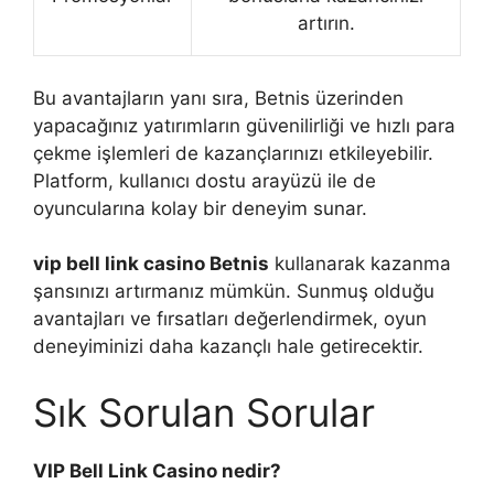
artırın.
Bu avantajların yanı sıra, Betnis üzerinden
yapacağınız yatırımların güvenilirliği ve hızlı para
çekme işlemleri de kazançlarınızı etkileyebilir.
Platform, kullanıcı dostu arayüzü ile de
oyuncularına kolay bir deneyim sunar.
vip bell link casino Betnis
kullanarak kazanma
şansınızı artırmanız mümkün. Sunmuş olduğu
avantajları ve fırsatları değerlendirmek, oyun
deneyiminizi daha kazançlı hale getirecektir.
Sık Sorulan Sorular
VIP Bell Link Casino nedir?