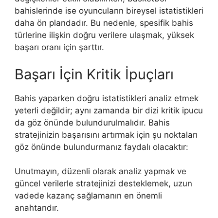
bahislerinde ise oyuncuların bireysel istatistikleri
daha ön plandadır. Bu nedenle, spesifik bahis
türlerine ilişkin doğru verilere ulaşmak, yüksek
başarı oranı için şarttır.
Başarı İçin Kritik İpuçları
Bahis yaparken doğru istatistikleri analiz etmek
yeterli değildir; aynı zamanda bir dizi kritik ipucu
da göz önünde bulundurulmalıdır. Bahis
stratejinizin başarısını artırmak için şu noktaları
göz önünde bulundurmanız faydalı olacaktır:
Unutmayın, düzenli olarak analiz yapmak ve
güncel verilerle stratejinizi desteklemek, uzun
vadede kazanç sağlamanın en önemli
anahtarıdır.