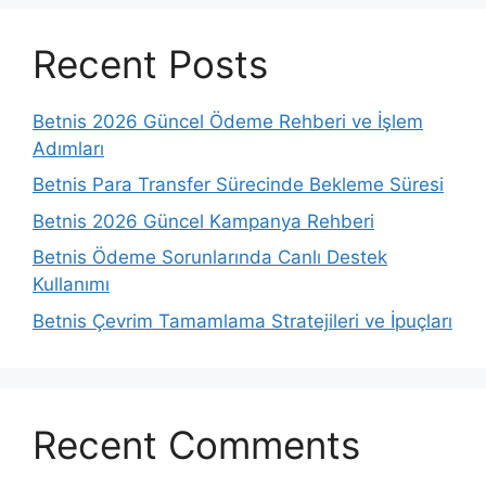
Recent Posts
Betnis 2026 Güncel Ödeme Rehberi ve İşlem
Adımları
Betnis Para Transfer Sürecinde Bekleme Süresi
Betnis 2026 Güncel Kampanya Rehberi
Betnis Ödeme Sorunlarında Canlı Destek
Kullanımı
Betnis Çevrim Tamamlama Stratejileri ve İpuçları
Recent Comments