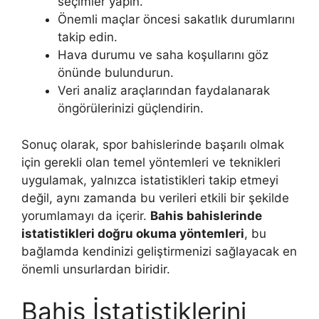
seçimler yapın.
Önemli maçlar öncesi sakatlık durumlarını
takip edin.
Hava durumu ve saha koşullarını göz
önünde bulundurun.
Veri analiz araçlarından faydalanarak
öngörülerinizi güçlendirin.
Sonuç olarak, spor bahislerinde başarılı olmak
için gerekli olan temel yöntemleri ve teknikleri
uygulamak, yalnızca istatistikleri takip etmeyi
değil, aynı zamanda bu verileri etkili bir şekilde
yorumlamayı da içerir.
Bahis bahislerinde
istatistikleri doğru okuma yöntemleri
, bu
bağlamda kendinizi geliştirmenizi sağlayacak en
önemli unsurlardan biridir.
Bahis İstatistiklerini