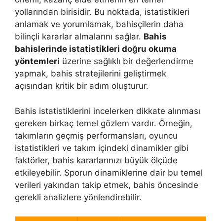
yollarından birisidir. Bu noktada, istatistikleri
anlamak ve yorumlamak, bahisçilerin daha
bilinçli kararlar almalarını sağlar.
Bahis
bahislerinde istatistikleri doğru okuma
yöntemleri
üzerine sağlıklı bir değerlendirme
yapmak, bahis stratejilerini geliştirmek
açısından kritik bir adım oluşturur.
Bahis istatistiklerini incelerken dikkate alınması
gereken birkaç temel gözlem vardır. Örneğin,
takımların geçmiş performansları, oyuncu
istatistikleri ve takım içindeki dinamikler gibi
faktörler, bahis kararlarınızı büyük ölçüde
etkileyebilir. Sporun dinamiklerine dair bu temel
verileri yakından takip etmek, bahis öncesinde
gerekli analizlere yönlendirebilir.