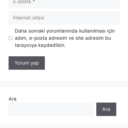
posta
İnternet
sitesi
Daha sonraki yorumlarımda kullanılması için
adım, e-posta adresim ve site adresim bu
tarayıcıya kaydedilsin.
Ara
Ara