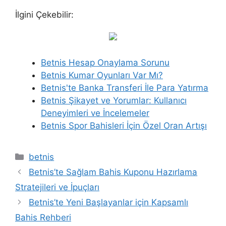
İlgini Çekebilir:
Betnis Hesap Onaylama Sorunu
Betnis Kumar Oyunları Var Mı?
Betnis'te Banka Transferi İle Para Yatırma
Betnis Şikayet ve Yorumlar: Kullanıcı
Deneyimleri ve İncelemeler
Betnis Spor Bahisleri İçin Özel Oran Artışı
Kategoriler
betnis
Betnis’te Sağlam Bahis Kuponu Hazırlama
Stratejileri ve İpuçları
Betnis’te Yeni Başlayanlar için Kapsamlı
Bahis Rehberi