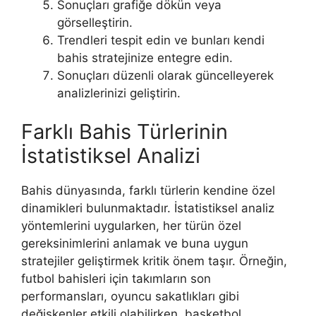
Sonuçları grafiğe dökün veya
görselleştirin.
Trendleri tespit edin ve bunları kendi
bahis stratejinize entegre edin.
Sonuçları düzenli olarak güncelleyerek
analizlerinizi geliştirin.
Farklı Bahis Türlerinin
İstatistiksel Analizi
Bahis dünyasında, farklı türlerin kendine özel
dinamikleri bulunmaktadır. İstatistiksel analiz
yöntemlerini uygularken, her türün özel
gereksinimlerini anlamak ve buna uygun
stratejiler geliştirmek kritik önem taşır. Örneğin,
futbol bahisleri için takımların son
performansları, oyuncu sakatlıkları gibi
değişkenler etkili olabilirken, basketbol