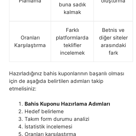
Planlama
oluşturma
buna sadık
kalmak
Farklı
Betnis ve
Oranları
platformlarda
diğer siteler
Karşılaştırma
teklifler
arasındaki
incelemek
fark
Hazırladığınız bahis kuponlarının başarılı olması
için de aşağıda belirtilen adımları takip
etmelisiniz:
Bahis Kuponu Hazırlama Adımları
Hedef belirleme
Takım form durumu analizi
İstatistik incelemesi
Oranları karşılaştırma