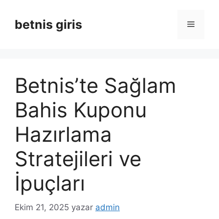
İçeriğe
atla
betnis giris
Menü
Betnis’te Sağlam
Bahis Kuponu
Hazırlama
Stratejileri ve
İpuçları
Ekim 21, 2025
yazar
admin