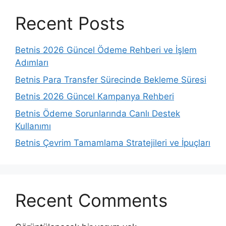
Recent Posts
Betnis 2026 Güncel Ödeme Rehberi ve İşlem
Adımları
Betnis Para Transfer Sürecinde Bekleme Süresi
Betnis 2026 Güncel Kampanya Rehberi
Betnis Ödeme Sorunlarında Canlı Destek
Kullanımı
Betnis Çevrim Tamamlama Stratejileri ve İpuçları
Recent Comments