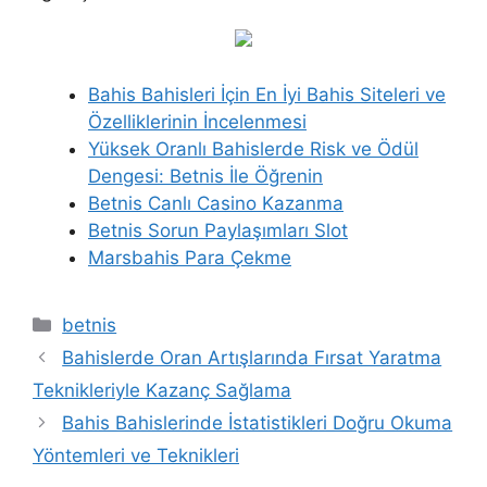
Bahis Bahisleri İçin En İyi Bahis Siteleri ve
Özelliklerinin İncelenmesi
Yüksek Oranlı Bahislerde Risk ve Ödül
Dengesi: Betnis İle Öğrenin
Betnis Canlı Casino Kazanma
Betnis Sorun Paylaşımları Slot
Marsbahis Para Çekme
Kategoriler
betnis
Bahislerde Oran Artışlarında Fırsat Yaratma
Teknikleriyle Kazanç Sağlama
Bahis Bahislerinde İstatistikleri Doğru Okuma
Yöntemleri ve Teknikleri