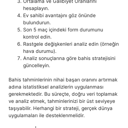
Ortalama ve Galibiyet Oranlarını
hesaplayın.
Ev sahibi avantajını göz önünde
bulundurun.
Son 5 maç içindeki form durumunu
kontrol edin.
Rastgele değişkenleri analiz edin (örneğin
hava durumu).
Analiz sonuçlarına göre bahis stratejisini
güncelleyin.
Bahis tahminlerinin nihai başarı oranını artırmak
adına istatistiksel analizlerin uygulanması
gerekmektedir. Bu süreçte, doğru veri toplamak
ve analiz etmek, tahminlerinizi bir üst seviyeye
taşıyabilir. Herhangi bir strateji, gerçek dünya
uygulamaları ile desteklenmelidir.