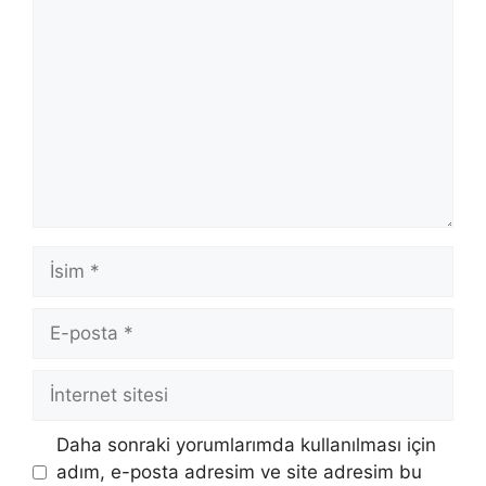
İsim
E-
posta
İnternet
sitesi
Daha sonraki yorumlarımda kullanılması için
adım, e-posta adresim ve site adresim bu