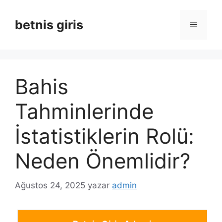
İçeriğe
atla
betnis giris
Menü
Bahis
Tahminlerinde
İstatistiklerin Rolü:
Neden Önemlidir?
Ağustos 24, 2025
yazar
admin