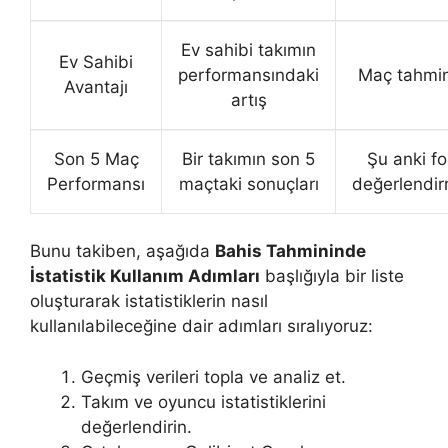
Ev sahibi takımın
Ev Sahibi
performansındaki
Maç tahmin
Avantajı
artış
Son 5 Maç
Bir takımın son 5
Şu anki f
Performansı
maçtaki sonuçları
değerlendir
Bunu takiben, aşağıda
Bahis Tahmininde
İstatistik Kullanım Adımları
başlığıyla bir liste
oluşturarak istatistiklerin nasıl
kullanılabileceğine dair adımları sıralıyoruz:
Geçmiş verileri topla ve analiz et.
Takım ve oyuncu istatistiklerini
değerlendirin.