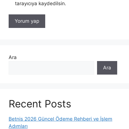
tarayıcıya kaydedilsin.
Ara
Ara
Recent Posts
Betnis 2026 Güncel Ödeme Rehberi ve İşlem
Adımları