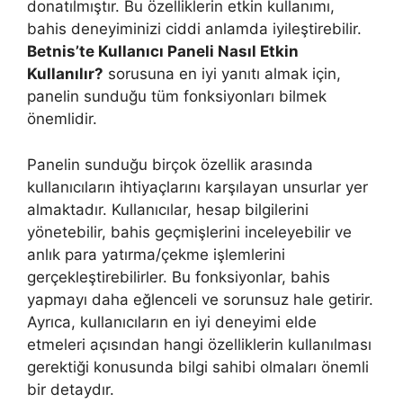
donatılmıştır. Bu özelliklerin etkin kullanımı,
bahis deneyiminizi ciddi anlamda iyileştirebilir.
Betnis’te Kullanıcı Paneli Nasıl Etkin
Kullanılır?
sorusuna en iyi yanıtı almak için,
panelin sunduğu tüm fonksiyonları bilmek
önemlidir.
Panelin sunduğu birçok özellik arasında
kullanıcıların ihtiyaçlarını karşılayan unsurlar yer
almaktadır. Kullanıcılar, hesap bilgilerini
yönetebilir, bahis geçmişlerini inceleyebilir ve
anlık para yatırma/çekme işlemlerini
gerçekleştirebilirler. Bu fonksiyonlar, bahis
yapmayı daha eğlenceli ve sorunsuz hale getirir.
Ayrıca, kullanıcıların en iyi deneyimi elde
etmeleri açısından hangi özelliklerin kullanılması
gerektiği konusunda bilgi sahibi olmaları önemli
bir detaydır.