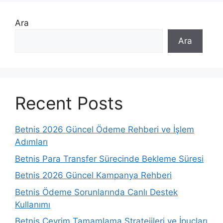
Ara
Ara
Recent Posts
Betnis 2026 Güncel Ödeme Rehberi ve İşlem
Adımları
Betnis Para Transfer Sürecinde Bekleme Süresi
Betnis 2026 Güncel Kampanya Rehberi
Betnis Ödeme Sorunlarında Canlı Destek
Kullanımı
Betnis Çevrim Tamamlama Stratejileri ve İpuçları