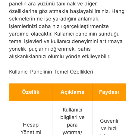
panelin ara yüzünü tanımak ve diğer
özelliklerine göz atmakla başlayabilirsiniz. Hangi
sekmelerin ne işe yaradığını anlamak,
işlemlerinizi daha hızlı gerçekleştirmenize
yardımcı olacaktır. Kullanıcı panelinin sunduğu
temel işlevleri ve kullanıcı deneyimini artırmaya
yönelik ipuçlarını öğrenmek, bahis
alışkanlıklarınızı olumlu yönde etkileyebilir.
Kullanıcı Panelinin Temel Özellikleri
Özellik
Açıklama
Faydası
Kullanıcı
bilgileri ve
Güvenli
Hesap
para
ve hızlı
Yönetimi
yatırma/