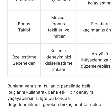
kolaylaştırır
Mevcut
Bonus
bonus
Fırsatları
Takibi
teklifleri ve
kaçırmanızı ön
limitleri
Kullanıcı
Arayüzü
Özelleştirme
deneyiminizi
ihtiyaçlarınıza 
Seçenekleri
kişiselleştirme
düzenleyebilirs
imkanı
Bunların yanı sıra, kullanıcı panelinde belirli
ipuçlarını kullanarak daha etkili bir deneyim
yaşayabilirsiniz. İşte bu konuda
değerlendirilmesi gereken birkaç anahtar nokta: