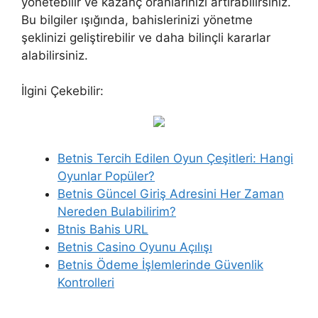
yönetebilir ve kazanç oranlarınızı artırabilirsiniz.
Bu bilgiler ışığında, bahislerinizi yönetme
şeklinizi geliştirebilir ve daha bilinçli kararlar
alabilirsiniz.
İlgini Çekebilir:
Betnis Tercih Edilen Oyun Çeşitleri: Hangi
Oyunlar Popüler?
Betnis Güncel Giriş Adresini Her Zaman
Nereden Bulabilirim?
Btnis Bahis URL
Betnis Casino Oyunu Açılışı
Betnis Ödeme İşlemlerinde Güvenlik
Kontrolleri