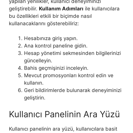
yapılan yenilikler, kullanıcı deneyiminizi
geliştirebilir.
Kullanım Adımları
ile kullanıcılara
bu özellikleri etkili bir biçimde nasıl
kullanacaklarını gösterebiliriz:
Hesabınıza giriş yapın.
Ana kontrol paneline gidin.
Hesap yönetimi sekmesinden bilgilerinizi
güncelleyin.
Bahis geçmişinizi inceleyin.
Mevcut promosyonları kontrol edin ve
kullanın.
Geri bildirimlerde bulunarak deneyiminizi
geliştirin.
Kullanıcı Panelinin Ara Yüzü
Kullanıcı panelinin ara yüzü, kullanıcılara basit