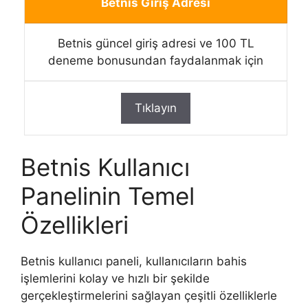
Betnis Giriş Adresi
Betnis güncel giriş adresi ve 100 TL
deneme bonusundan faydalanmak için
Tıklayın
Betnis Kullanıcı
Panelinin Temel
Özellikleri
Betnis kullanıcı paneli, kullanıcıların bahis
işlemlerini kolay ve hızlı bir şekilde
gerçekleştirmelerini sağlayan çeşitli özelliklerle