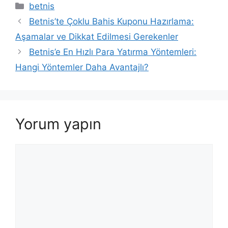
Kategoriler
betnis
Betnis’te Çoklu Bahis Kuponu Hazırlama:
Aşamalar ve Dikkat Edilmesi Gerekenler
Betnis’e En Hızlı Para Yatırma Yöntemleri:
Hangi Yöntemler Daha Avantajlı?
Yorum yapın
Yorum