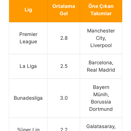
Ortalama
Öne Çıkan
Lig
Gol
Takımlar
Manchester
Premier
2.8
City,
League
Liverpool
Barcelona,
La Liga
2.5
Real Madrid
Bayern
Münih,
Bunadesliga
3.0
Borussia
Dortmund
Galatasaray,
Süper Lig
2.2