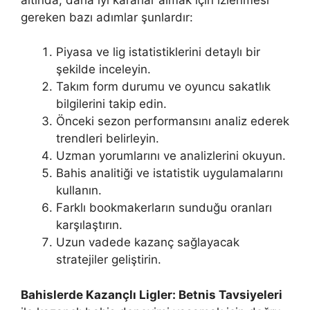
gereken bazı adımlar şunlardır:
Piyasa ve lig istatistiklerini detaylı bir
şekilde inceleyin.
Takım form durumu ve oyuncu sakatlık
bilgilerini takip edin.
Önceki sezon performansını analiz ederek
trendleri belirleyin.
Uzman yorumlarını ve analizlerini okuyun.
Bahis analitiği ve istatistik uygulamalarını
kullanın.
Farklı bookmakerların sunduğu oranları
karşılaştırın.
Uzun vadede kazanç sağlayacak
stratejiler geliştirin.
Bahislerde Kazançlı Ligler: Betnis Tavsiyeleri