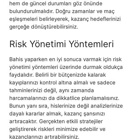
hem de güncel durumları göz önünde
bulundurulmalıdır. Doğru zamanlar ve maç
eşleşmeleri belirleyerek, kazanç hedeflerinizi
gerçeğe dönüştürebilirsiniz.
Risk Yönetimi Yöntemleri
Bahis yaparken en iyi sonuca varmak için risk
yönetimi yöntemleri üzerinde durmak oldukça
faydalıdır. Belirli bir bütçenizde kalarak
kayıplarınızı kontrol altına almalı ve sadece
tahminlerinizi değil, aynı zamanda
harcamalarınızı da dikkatlice planlamalısınız.
Bunun yanı sıra, hislerinize değil analizlerinize
dayalı kararlar almak, kazanç şansınızı
artıracaktır. Gerçekten etkili stratejiler
geliştirerek riskleri minimize edebilir ve
kazançlarınızı artırabilirsiniz.