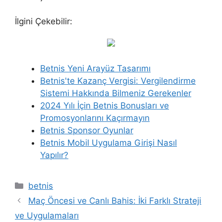
İlgini Çekebilir:
Betnis Yeni Arayüz Tasarımı
Betnis'te Kazanç Vergisi: Vergilendirme
Sistemi Hakkında Bilmeniz Gerekenler
2024 Yılı İçin Betnis Bonusları ve
Promosyonlarını Kaçırmayın
Betnis Sponsor Oyunlar
Betnis Mobil Uygulama Girişi Nasıl
Yapılır?
Kategoriler
betnis
Maç Öncesi ve Canlı Bahis: İki Farklı Strateji
ve Uygulamaları