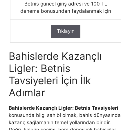
Betnis güncel giriş adresi ve 100 TL
deneme bonusundan faydalanmak için
Tıklayın
Bahislerde Kazançlı
Ligler: Betnis
Tavsiyeleri İçin İlk
Adımlar
Bahislerde Kazançlı Ligler: Betnis Tavsiyeleri
konusunda bilgi sahibi olmak, bahis dünyasında
kazanç sağlamanın temel yollarından biridir.
Doğru liglerin seçimi, hem deneyimli bahisçiler