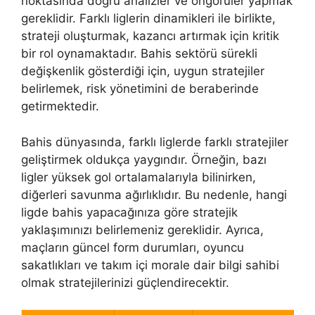
noktasında doğru analizler ve öngörüler yapmak
gereklidir. Farklı liglerin dinamikleri ile birlikte,
strateji oluşturmak, kazancı artırmak için kritik
bir rol oynamaktadır. Bahis sektörü sürekli
değişkenlik gösterdiği için, uygun stratejiler
belirlemek, risk yönetimini de beraberinde
getirmektedir.
Bahis dünyasında, farklı liglerde farklı stratejiler
geliştirmek oldukça yaygındır. Örneğin, bazı
ligler yüksek gol ortalamalarıyla bilinirken,
diğerleri savunma ağırlıklıdır. Bu nedenle, hangi
ligde bahis yapacağınıza göre stratejik
yaklaşımınızı belirlemeniz gereklidir. Ayrıca,
maçların güncel form durumları, oyuncu
sakatlıkları ve takım içi morale dair bilgi sahibi
olmak stratejilerinizi güçlendirecektir.