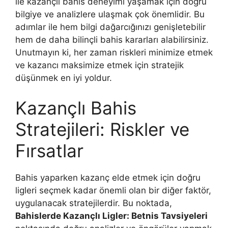
ile kazançlı bahis deneyimi yaşamak için doğru
bilgiye ve analizlere ulaşmak çok önemlidir. Bu
adımlar ile hem bilgi dağarcığınızı genişletebilir
hem de daha bilinçli bahis kararları alabilirsiniz.
Unutmayın ki, her zaman riskleri minimize etmek
ve kazancı maksimize etmek için stratejik
düşünmek en iyi yoldur.
Kazançlı Bahis
Stratejileri: Riskler ve
Fırsatlar
Bahis yaparken kazanç elde etmek için doğru
ligleri seçmek kadar önemli olan bir diğer faktör,
uygulanacak stratejilerdir. Bu noktada,
Bahislerde Kazançlı Ligler: Betnis Tavsiyeleri