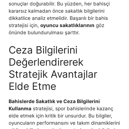
sonuçlar doğurabilir. Bu yüzden, her bahisçi
kararsız kalmadan önce sakatlık bilgilerini
dikkatlice analiz etmelidir. Başarılı bir bahis
stratejisi için,
oyuncu sakatlıklarının
göz
önünde bulundurulması şarttır.
Ceza Bilgilerini
Değerlendirerek
Stratejik Avantajlar
Elde Etme
Bahislerde Sakatlık ve Ceza Bilgilerini
Kullanma
stratejisi, spor bahislerinde kazanç
elde etmek için kritik bir unsurdur. Bu bilgiler,
oyuncuların performansını ve takım dinamiklerini