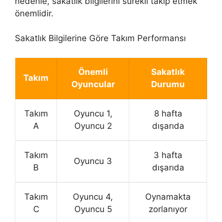
nedenle, sakatlık bilgilerini sürekli takip etmek
önemlidir.
Sakatlık Bilgilerine Göre Takım Performansı
Önemli
Sakatlık
Takım
Oyuncular
Durumu
Takım
Oyuncu 1,
8 hafta
A
Oyuncu 2
dışarıda
Takım
3 hafta
Oyuncu 3
B
dışarıda
Takım
Oyuncu 4,
Oynamakta
C
Oyuncu 5
zorlanıyor