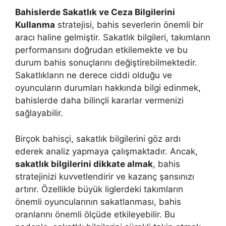
Bahislerde Sakatlık ve Ceza Bilgilerini
Kullanma
stratejisi, bahis severlerin önemli bir
aracı haline gelmiştir. Sakatlık bilgileri, takımların
performansını doğrudan etkilemekte ve bu
durum bahis sonuçlarını değiştirebilmektedir.
Sakatlıkların ne derece ciddi olduğu ve
oyuncuların durumları hakkında bilgi edinmek,
bahislerde daha bilinçli kararlar vermenizi
sağlayabilir.
Birçok bahisçi, sakatlık bilgilerini göz ardı
ederek analiz yapmaya çalışmaktadır. Ancak,
sakatlık bilgilerini dikkate almak
, bahis
stratejinizi kuvvetlendirir ve kazanç şansınızı
artırır. Özellikle büyük liglerdeki takımların
önemli oyuncularının sakatlanması, bahis
oranlarını önemli ölçüde etkileyebilir. Bu