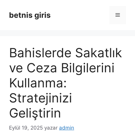
İçeriğe
atla
betnis giris
Menü
Bahislerde Sakatlık
ve Ceza Bilgilerini
Kullanma:
Stratejinizi
Geliştirin
Eylül 19, 2025
yazar
admin