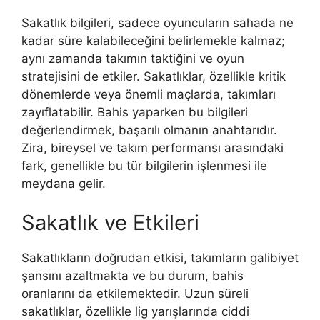
Sakatlık bilgileri, sadece oyuncuların sahada ne
kadar süre kalabileceğini belirlemekle kalmaz;
aynı zamanda takımın taktiğini ve oyun
stratejisini de etkiler. Sakatlıklar, özellikle kritik
dönemlerde veya önemli maçlarda, takımları
zayıflatabilir. Bahis yaparken bu bilgileri
değerlendirmek, başarılı olmanın anahtarıdır.
Zira, bireysel ve takım performansı arasındaki
fark, genellikle bu tür bilgilerin işlenmesi ile
meydana gelir.
Sakatlık ve Etkileri
Sakatlıkların doğrudan etkisi, takımların galibiyet
şansını azaltmakta ve bu durum, bahis
oranlarını da etkilemektedir. Uzun süreli
sakatlıklar, özellikle lig yarışlarında ciddi