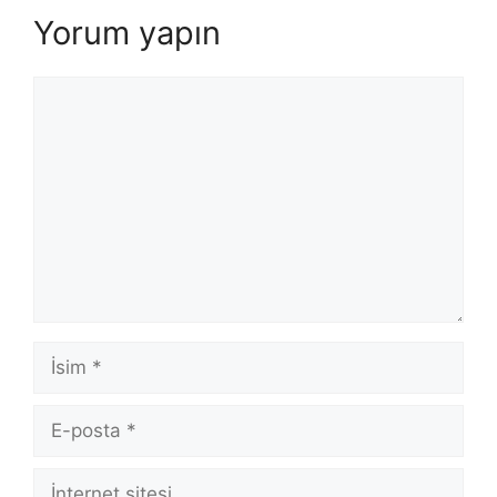
Yorum yapın
Yorum
İsim
E-
posta
İnternet