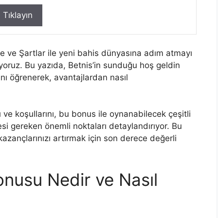
Tıklayın
e ve Şartlar ile yeni bahis dünyasına adım atmayı
uyoruz. Bu yazıda, Betnis’in sunduğu hoş geldin
nı öğrenerek, avantajlardan nasıl
ve koşullarını, bu bonus ile oynanabilecek çeşitli
esi gereken önemli noktaları detaylandırıyor. Bu
 kazançlarınızı artırmak için son derece değerli
onusu Nedir ve Nasıl