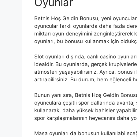
Oyunlar
Betnis Hoş Geldin Bonusu, yeni oyunculara
oyuncular farklı oyunlarda daha fazla de
miktarı oyun deneyimini zenginleştirerek kaz
oyunları, bu bonusu kullanmak için oldukç
Slot oyunları dışında, canlı casino oyunl
idealdir. Bu oyunlarda, gerçek krupiyelerl
atmosferi yaşayabilirsiniz. Ayrıca, bonus 
artırabilirsiniz. Bu durum, hem eğlenceli 
Bunun yanı sıra, Betnis Hoş Geldin Bonusu i
oyunculara çeşitli spor dallarında avanta
kullanarak, daha yüksek bahisler yapabilir 
spor karşılaşmalarının heyecanını daha yoğ
Masa oyunları da bonusun kullanılabileceği 