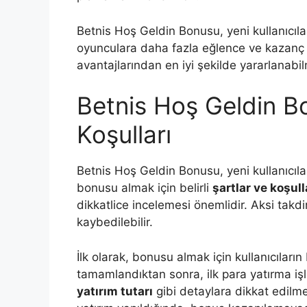
Betnis Hoş Geldin Bonusu, yeni kullanıcılar
oyunculara daha fazla eğlence ve kazanç f
avantajlarından en iyi şekilde yararlanabilm
Betnis Hoş Geldin Bo
Koşulları
Betnis Hoş Geldin Bonusu, yeni kullanıcılar
bonusu almak için belirli
şartlar ve koşull
dikkatlice incelemesi önemlidir. Aksi tak
kaybedilebilir.
İlk olarak, bonusu almak için kullanıcıların
tamamlandıktan sonra, ilk para yatırma iş
yatırım tutarı
gibi detaylara dikkat edilme