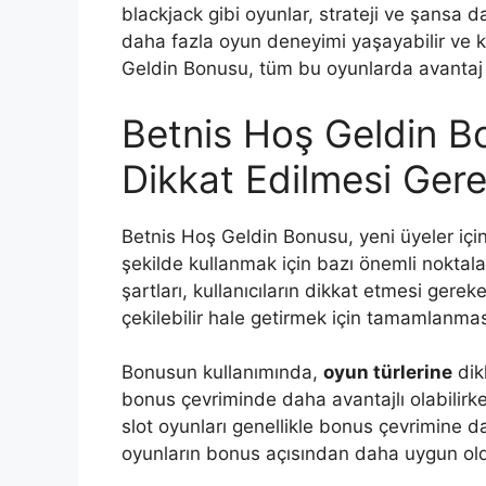
blackjack gibi oyunlar, strateji ve şansa 
daha fazla oyun deneyimi yaşayabilir ve kaz
Geldin Bonusu, tüm bu oyunlarda avantaj
Betnis Hoş Geldin B
Dikkat Edilmesi Gere
Betnis Hoş Geldin Bonusu, yeni üyeler için 
şekilde kullanmak için bazı önemli noktal
şartları, kullanıcıların dikkat etmesi gerek
çekilebilir hale getirmek için tamamlanması
Bonusun kullanımında,
oyun türlerine
dik
bonus çevriminde daha avantajlı olabilirke
slot oyunları genellikle bonus çevrimine d
oyunların bonus açısından daha uygun old