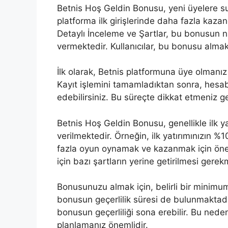
Betnis Hoş Geldin Bonusu, yeni üyelere sun
platforma ilk girişlerinde daha fazla kaza
Detaylı İnceleme ve Şartlar, bu bonusun nas
vermektedir. Kullanıcılar, bu bonusu almak i
İlk olarak, Betnis platformuna üye olmanız g
Kayıt işlemini tamamladıktan sonra, hesa
edebilirsiniz. Bu süreçte dikkat etmeniz 
Betnis Hoş Geldin Bonusu, genellikle ilk ya
verilmektedir. Örneğin, ilk yatırımınızın %
fazla oyun oynamak ve kazanmak için önem
için bazı şartların yerine getirilmesi gerek
Bonusunuzu almak için, belirli bir minimum 
bonusun geçerlilik süresi de bulunmaktad
bonusun geçerliliği sona erebilir. Bu nede
planlamanız önemlidir.