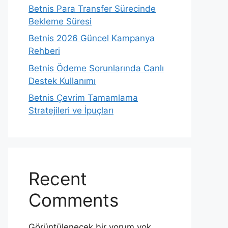
Betnis Para Transfer Sürecinde
Bekleme Süresi
Betnis 2026 Güncel Kampanya
Rehberi
Betnis Ödeme Sorunlarında Canlı
Destek Kullanımı
Betnis Çevrim Tamamlama
Stratejileri ve İpuçları
Recent
Comments
Görüntülenecek bir yorum yok.