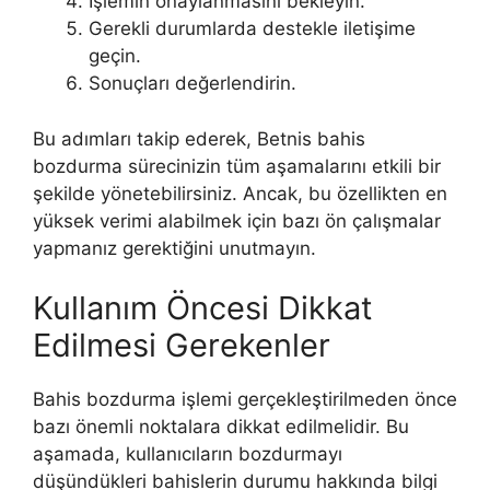
İşlemin onaylanmasını bekleyin.
Gerekli durumlarda destekle iletişime
geçin.
Sonuçları değerlendirin.
Bu adımları takip ederek, Betnis bahis
bozdurma sürecinizin tüm aşamalarını etkili bir
şekilde yönetebilirsiniz. Ancak, bu özellikten en
yüksek verimi alabilmek için bazı ön çalışmalar
yapmanız gerektiğini unutmayın.
Kullanım Öncesi Dikkat
Edilmesi Gerekenler
Bahis bozdurma işlemi gerçekleştirilmeden önce
bazı önemli noktalara dikkat edilmelidir. Bu
aşamada, kullanıcıların bozdurmayı
düşündükleri bahislerin durumu hakkında bilgi