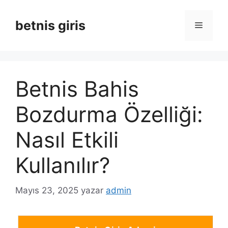
İçeriğe
atla
betnis giris
Menü
Betnis Bahis
Bozdurma Özelliği:
Nasıl Etkili
Kullanılır?
Mayıs 23, 2025
yazar
admin