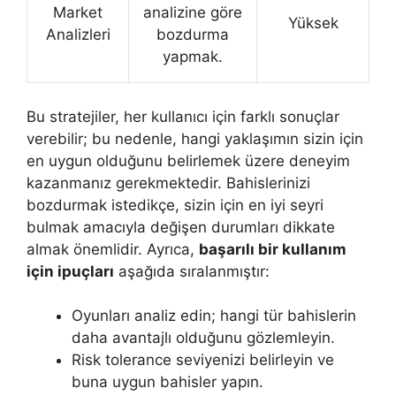
Market
analizine göre
Yüksek
Analizleri
bozdurma
yapmak.
Bu stratejiler, her kullanıcı için farklı sonuçlar
verebilir; bu nedenle, hangi yaklaşımın sizin için
en uygun olduğunu belirlemek üzere deneyim
kazanmanız gerekmektedir. Bahislerinizi
bozdurmak istedikçe, sizin için en iyi seyri
bulmak amacıyla değişen durumları dikkate
almak önemlidir. Ayrıca,
başarılı bir kullanım
için ipuçları
aşağıda sıralanmıştır:
Oyunları analiz edin; hangi tür bahislerin
daha avantajlı olduğunu gözlemleyin.
Risk tolerance seviyenizi belirleyin ve
buna uygun bahisler yapın.