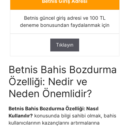
Betnis Giriş Adresi
Betnis güncel giriş adresi ve 100 TL
deneme bonusundan faydalanmak için
Tıklayın
Betnis Bahis Bozdurma
Özelliği: Nedir ve
Neden Önemlidir?
Betnis Bahis Bozdurma Özelliği: Nasıl
Kullanılır?
konusunda bilgi sahibi olmak, bahis
kullanıcılarının kazançlarını artırmalarına