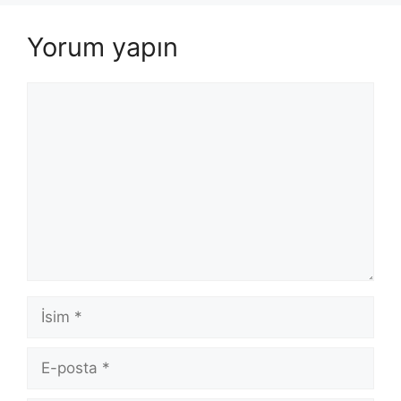
Yorum yapın
Yorum
İsim
E-
posta