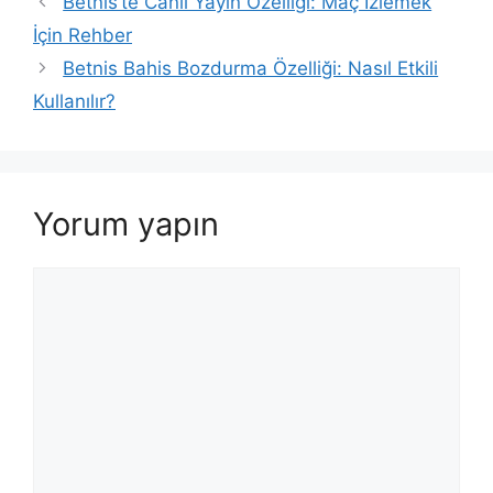
Betnis’te Canlı Yayın Özelliği: Maç İzlemek
İçin Rehber
Betnis Bahis Bozdurma Özelliği: Nasıl Etkili
Kullanılır?
Yorum yapın
Yorum