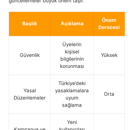
güncellemeler büyük önem taşır.
Önem
Başlık
Açıklama
Derecesi
Üyelerin
kişisel
Güvenlik
Yüksek
bilgilerinin
korunması
Türkiye’deki
Yasal
yasaklamalara
Orta
Düzenlemeler
uyum
sağlama
Yeni
Kampanya ve
kullanıcıları