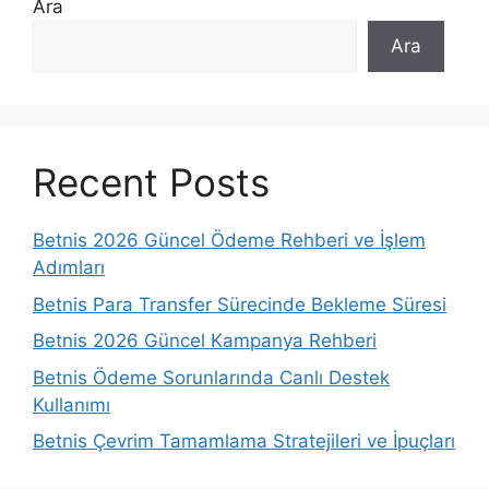
Ara
Ara
Recent Posts
Betnis 2026 Güncel Ödeme Rehberi ve İşlem
Adımları
Betnis Para Transfer Sürecinde Bekleme Süresi
Betnis 2026 Güncel Kampanya Rehberi
Betnis Ödeme Sorunlarında Canlı Destek
Kullanımı
Betnis Çevrim Tamamlama Stratejileri ve İpuçları