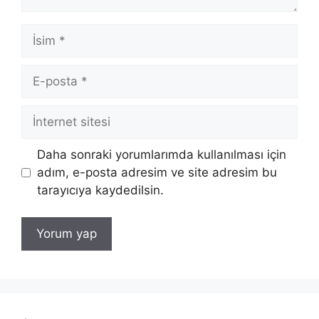
İsim
E-
posta
İnternet
sitesi
Daha sonraki yorumlarımda kullanılması için
adım, e-posta adresim ve site adresim bu
tarayıcıya kaydedilsin.