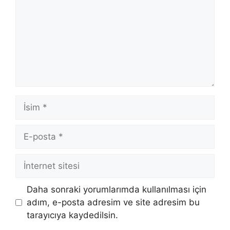
İsim
E-
posta
İnternet
sitesi
Daha sonraki yorumlarımda kullanılması için
adım, e-posta adresim ve site adresim bu
tarayıcıya kaydedilsin.