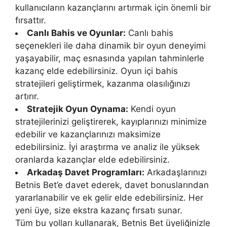
kullanıcıların kazançlarını artırmak için önemli bir
fırsattır.
Canlı Bahis ve Oyunlar:
Canlı bahis
seçenekleri ile daha dinamik bir oyun deneyimi
yaşayabilir, maç esnasında yapılan tahminlerle
kazanç elde edebilirsiniz. Oyun içi bahis
stratejileri geliştirmek, kazanma olasılığınızı
artırır.
Stratejik Oyun Oynama:
Kendi oyun
stratejilerinizi geliştirerek, kayıplarınızı minimize
edebilir ve kazançlarınızı maksimize
edebilirsiniz. İyi araştırma ve analiz ile yüksek
oranlarda kazançlar elde edebilirsiniz.
Arkadaş Davet Programları:
Arkadaşlarınızı
Betnis Bet’e davet ederek, davet bonuslarından
yararlanabilir ve ek gelir elde edebilirsiniz. Her
yeni üye, size ekstra kazanç fırsatı sunar.
Tüm bu yolları kullanarak, Betnis Bet üyeliğinizle