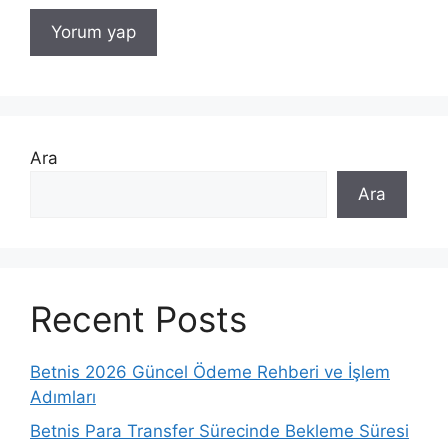
Ara
Ara
Recent Posts
Betnis 2026 Güncel Ödeme Rehberi ve İşlem
Adımları
Betnis Para Transfer Sürecinde Bekleme Süresi