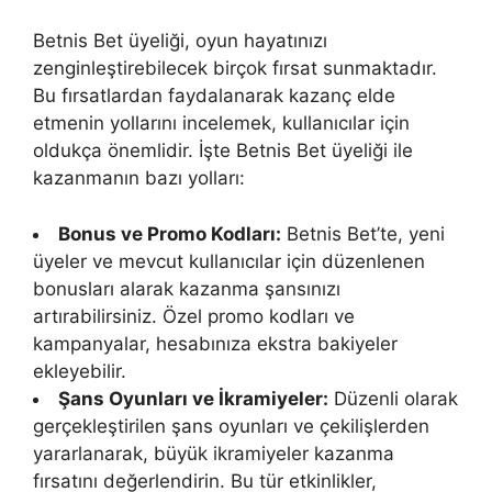
Betnis Bet üyeliği, oyun hayatınızı
zenginleştirebilecek birçok fırsat sunmaktadır.
Bu fırsatlardan faydalanarak kazanç elde
etmenin yollarını incelemek, kullanıcılar için
oldukça önemlidir. İşte Betnis Bet üyeliği ile
kazanmanın bazı yolları:
Bonus ve Promo Kodları:
Betnis Bet’te, yeni
üyeler ve mevcut kullanıcılar için düzenlenen
bonusları alarak kazanma şansınızı
artırabilirsiniz. Özel promo kodları ve
kampanyalar, hesabınıza ekstra bakiyeler
ekleyebilir.
Şans Oyunları ve İkramiyeler:
Düzenli olarak
gerçekleştirilen şans oyunları ve çekilişlerden
yararlanarak, büyük ikramiyeler kazanma
fırsatını değerlendirin. Bu tür etkinlikler,