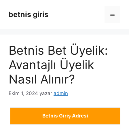
İçeriğe
atla
betnis giris
Menü
Betnis Bet Üyelik:
Avantajlı Üyelik
Nasıl Alınır?
Ekim 1, 2024
yazar
admin
Betnis Giriş Adresi