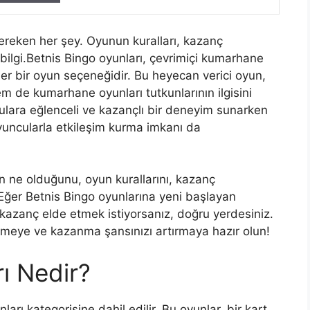
ereken her şey. Oyunun kuralları, kazanç
ı bilgi.Betnis Bingo oyunları, çevrimiçi kumarhane
er bir oyun seçeneğidir. Bu heyecan verici oyun,
 de kumarhane oyunları tutkunlarının ilgisini
ulara eğlenceli ve kazançlı bir deneyim sunarken
uncularla etkileşim kurma imkanı da
n ne olduğunu, oyun kurallarını, kazanç
z. Eğer Betnis Bingo oyunlarına yeni başlayan
kazanç elde etmek istiyorsanız, doğru yerdesiniz.
enmeye ve kazanma şansınızı artırmaya hazır olun!
ı Nedir?
ları kategorisine dahil edilir. Bu oyunlar, bir kart