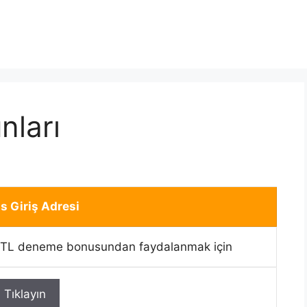
nları
s Giriş Adresi
00 TL deneme bonusundan faydalanmak için
Tıklayın