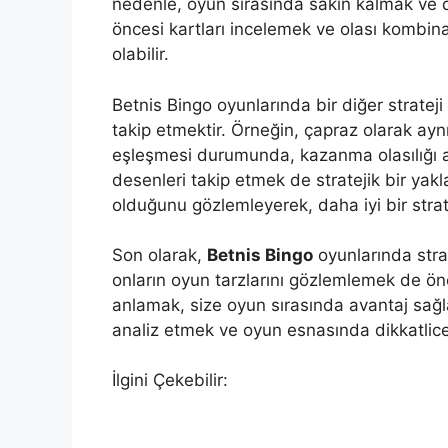
nedenle, oyun sırasında sakin kalmak ve 
öncesi kartları incelemek ve olası kombina
olabilir.
Betnis Bingo oyunlarında bir diğer strateji i
takip etmektir. Örneğin, çapraz olarak aynı
eşleşmesi durumunda, kazanma olasılığı ar
desenleri takip etmek de stratejik bir yakl
olduğunu gözlemleyerek, daha iyi bir stratej
Son olarak,
Betnis Bingo
oyunlarında strat
onların oyun tarzlarını gözlemlemek de önem
anlamak, size oyun sırasında avantaj sağl
analiz etmek ve oyun esnasında dikkatlice i
İlgini Çekebilir: