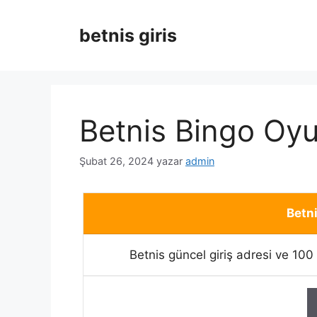
İçeriğe
atla
betnis giris
Betnis Bingo Oyu
Şubat 26, 2024
yazar
admin
Betni
Betnis güncel giriş adresi ve 1