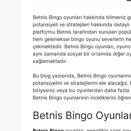
Betnis Bingo oyunları hakkında bilmeniz g
potansiyeli ve stratejileri hakkında detayl
platformu Betnis tarafından sunulan popül
hem geleneksel bingo oyunu severlerin hem
çekmektedir. Betnis Bingo oyunları, oyunc
aynı zamanda sosyal bir ortamda diğer oy
sağlamaktadır.
Bu blog yazısında, Betnis Bingo oyunlarını
potansiyelini ve stratejilerini ele alacağı
biriyseniz veya bu oyunlardan daha fazla 
Betnis Bingo oyunlarının inceliklerini öğr
Betnis Bingo Oyunlar
Betnis Bingo
oyunları, genellikle şans oyun