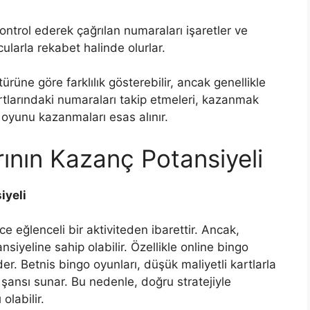
kontrol ederek çağrılan numaraları işaretler ve
ularla rekabet halinde olurlar.
ürüne göre farklılık gösterebilir, ancak genellikle
artlarındaki numaraları takip etmeleri, kazanmak
k oyunu kazanmaları esas alınır.
ının Kazanç Potansiyeli
iyeli
ce eğlenceli bir aktiviteden ibarettir. Ancak,
siyeline sahip olabilir. Özellikle online bingo
er. Betnis bingo oyunları, düşük maliyetli kartlarla
şansı sunar. Bu nedenle, doğru stratejiyle
olabilir.