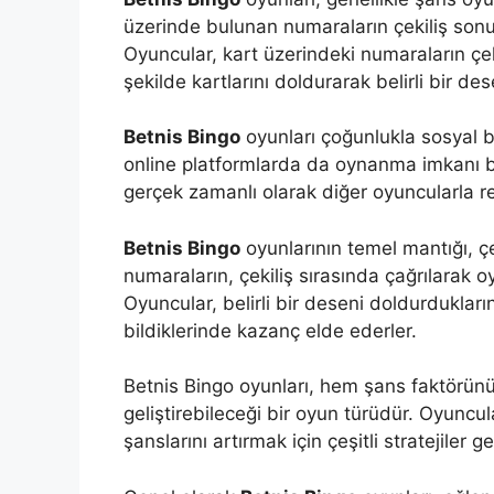
üzerinde bulunan numaraların çekiliş sonu
Oyuncular, kart üzerindeki numaraların çek
şekilde kartlarını doldurarak belirli bir de
Betnis Bingo
oyunları çoğunlukla sosyal b
online platformlarda da oynanma imkanı b
gerçek zamanlı olarak diğer oyuncularla re
Betnis Bingo
oyunlarının temel mantığı, çe
numaraların, çekiliş sırasında çağrılarak o
Oyuncular, belirli bir deseni doldurduklar
bildiklerinde kazanç elde ederler.
Betnis Bingo oyunları, hem şans faktörünü
geliştirebileceği bir oyun türüdür. Oyuncul
şanslarını artırmak için çeşitli stratejiler geli