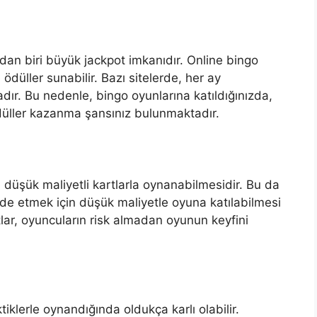
ndan biri büyük jackpot imkanıdır. Online bingo
üller sunabilir. Bazı sitelerde, her ay
adır. Bu nedenle, bingo oyunlarına katıldığınızda,
düller kazanma şansınız bulunmaktadır.
, düşük maliyetli kartlarla oynanabilmesidir. Bu da
de etmek için düşük maliyetle oyuna katılabilmesi
tlar, oyuncuların risk almadan oyunun keyfini
tiklerle oynandığında oldukça karlı olabilir.