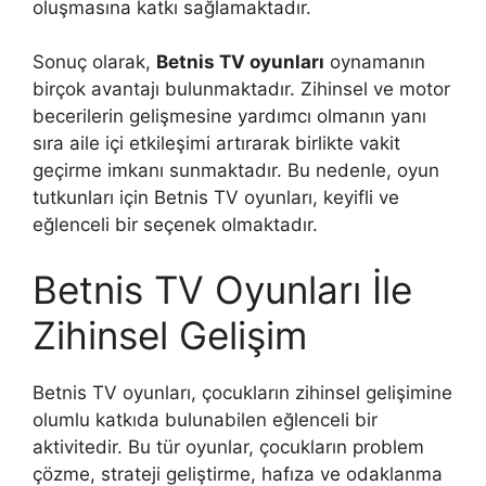
oluşmasına katkı sağlamaktadır.
Sonuç olarak,
Betnis TV oyunları
oynamanın
birçok avantajı bulunmaktadır. Zihinsel ve motor
becerilerin gelişmesine yardımcı olmanın yanı
sıra aile içi etkileşimi artırarak birlikte vakit
geçirme imkanı sunmaktadır. Bu nedenle, oyun
tutkunları için Betnis TV oyunları, keyifli ve
eğlenceli bir seçenek olmaktadır.
Betnis TV Oyunları İle
Zihinsel Gelişim
Betnis TV oyunları, çocukların zihinsel gelişimine
olumlu katkıda bulunabilen eğlenceli bir
aktivitedir. Bu tür oyunlar, çocukların problem
çözme, strateji geliştirme, hafıza ve odaklanma