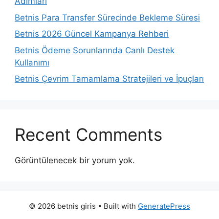
Adımları
Betnis Para Transfer Sürecinde Bekleme Süresi
Betnis 2026 Güncel Kampanya Rehberi
Betnis Ödeme Sorunlarında Canlı Destek
Kullanımı
Betnis Çevrim Tamamlama Stratejileri ve İpuçları
Recent Comments
Görüntülenecek bir yorum yok.
© 2026 betnis giris
• Built with
GeneratePress