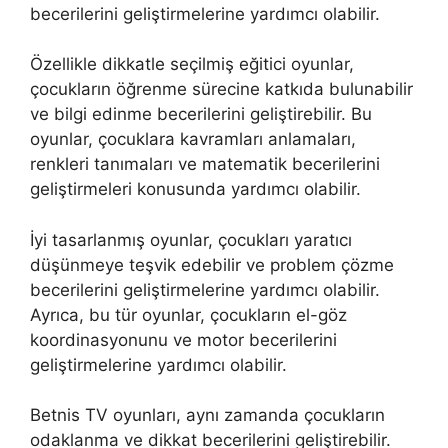
becerilerini geliştirmelerine yardımcı olabilir.
Özellikle dikkatle seçilmiş eğitici oyunlar,
çocukların öğrenme sürecine katkıda bulunabilir
ve bilgi edinme becerilerini geliştirebilir. Bu
oyunlar, çocuklara kavramları anlamaları,
renkleri tanımaları ve matematik becerilerini
geliştirmeleri konusunda yardımcı olabilir.
İyi tasarlanmış oyunlar, çocukları yaratıcı
düşünmeye teşvik edebilir ve problem çözme
becerilerini geliştirmelerine yardımcı olabilir.
Ayrıca, bu tür oyunlar, çocukların el-göz
koordinasyonunu ve motor becerilerini
geliştirmelerine yardımcı olabilir.
Betnis TV oyunları, aynı zamanda çocukların
odaklanma ve dikkat becerilerini geliştirebilir.