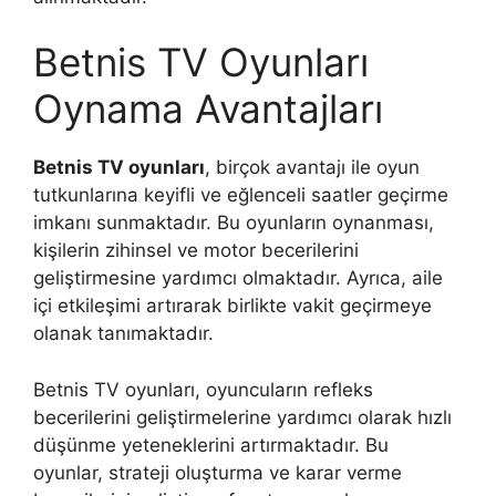
Betnis TV Oyunları
Oynama Avantajları
Betnis TV oyunları
, birçok avantajı ile oyun
tutkunlarına keyifli ve eğlenceli saatler geçirme
imkanı sunmaktadır. Bu oyunların oynanması,
kişilerin zihinsel ve motor becerilerini
geliştirmesine yardımcı olmaktadır. Ayrıca, aile
içi etkileşimi artırarak birlikte vakit geçirmeye
olanak tanımaktadır.
Betnis TV oyunları, oyuncuların refleks
becerilerini geliştirmelerine yardımcı olarak hızlı
düşünme yeteneklerini artırmaktadır. Bu
oyunlar, strateji oluşturma ve karar verme