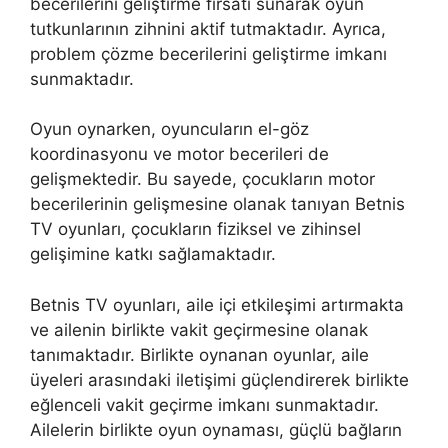
becerilerini geliştirme fırsatı sunarak oyun
tutkunlarının zihnini aktif tutmaktadır. Ayrıca,
problem çözme becerilerini geliştirme imkanı
sunmaktadır.
Oyun oynarken, oyuncuların el-göz
koordinasyonu ve motor becerileri de
gelişmektedir. Bu sayede, çocukların motor
becerilerinin gelişmesine olanak tanıyan Betnis
TV oyunları, çocukların fiziksel ve zihinsel
gelişimine katkı sağlamaktadır.
Betnis TV oyunları, aile içi etkileşimi artırmakta
ve ailenin birlikte vakit geçirmesine olanak
tanımaktadır. Birlikte oynanan oyunlar, aile
üyeleri arasındaki iletişimi güçlendirerek birlikte
eğlenceli vakit geçirme imkanı sunmaktadır.
Ailelerin birlikte oyun oynaması, güçlü bağların