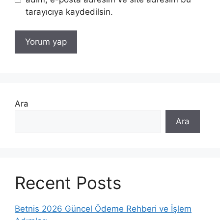
tarayıcıya kaydedilsin.
Ara
Ara
Recent Posts
Betnis 2026 Güncel Ödeme Rehberi ve İşlem