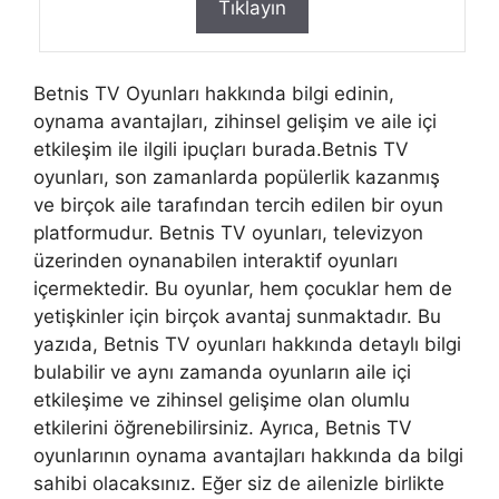
Tıklayın
Betnis TV Oyunları hakkında bilgi edinin,
oynama avantajları, zihinsel gelişim ve aile içi
etkileşim ile ilgili ipuçları burada.Betnis TV
oyunları, son zamanlarda popülerlik kazanmış
ve birçok aile tarafından tercih edilen bir oyun
platformudur. Betnis TV oyunları, televizyon
üzerinden oynanabilen interaktif oyunları
içermektedir. Bu oyunlar, hem çocuklar hem de
yetişkinler için birçok avantaj sunmaktadır. Bu
yazıda, Betnis TV oyunları hakkında detaylı bilgi
bulabilir ve aynı zamanda oyunların aile içi
etkileşime ve zihinsel gelişime olan olumlu
etkilerini öğrenebilirsiniz. Ayrıca, Betnis TV
oyunlarının oynama avantajları hakkında da bilgi
sahibi olacaksınız. Eğer siz de ailenizle birlikte