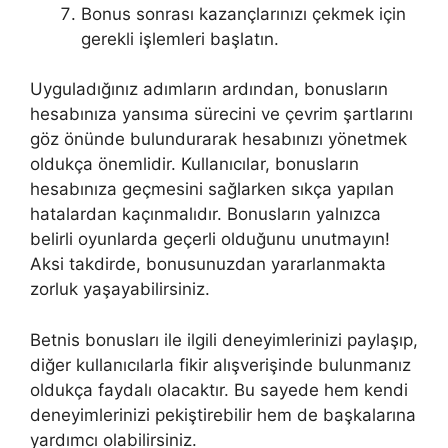
Bonus sonrası kazançlarınızı çekmek için
gerekli işlemleri başlatın.
Uyguladığınız adımların ardından, bonusların
hesabınıza yansıma sürecini ve çevrim şartlarını
göz önünde bulundurarak hesabınızı yönetmek
oldukça önemlidir. Kullanıcılar, bonusların
hesabınıza geçmesini sağlarken sıkça yapılan
hatalardan kaçınmalıdır. Bonusların yalnızca
belirli oyunlarda geçerli olduğunu unutmayın!
Aksi takdirde, bonusunuzdan yararlanmakta
zorluk yaşayabilirsiniz.
Betnis bonusları ile ilgili deneyimlerinizi paylaşıp,
diğer kullanıcılarla fikir alışverişinde bulunmanız
oldukça faydalı olacaktır. Bu sayede hem kendi
deneyimlerinizi pekiştirebilir hem de başkalarına
yardımcı olabilirsiniz.