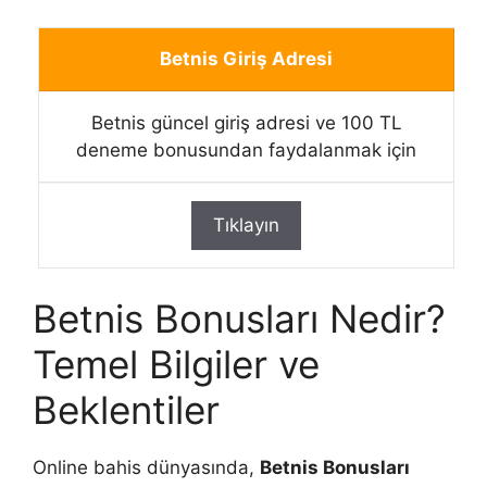
Betnis Giriş Adresi
Betnis güncel giriş adresi ve 100 TL
deneme bonusundan faydalanmak için
Tıklayın
Betnis Bonusları Nedir?
Temel Bilgiler ve
Beklentiler
Online bahis dünyasında,
Betnis Bonusları