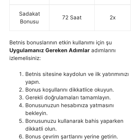
Sadakat
72 Saat
2x
Bonusu
Betnis bonuslarının etkin kullanımı için şu
Uygulamanız Gereken Adımlar
adımlarını
izlemelisiniz:
Betnis sitesine kaydolun ve ilk yatırımınızı
yapın.
Bonus koşullarını dikkatlice okuyun.
Gerekli doğrulamaları tamamlayın.
Bonusunuzun hesabınıza yatmasını
bekleyin.
Bonusunuzu kullanarak bahis yaparken
dikkatli olun.
Bonus çevrim şartlarını yerine getirin.