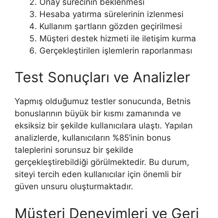
Onay sürecinin beklenmesi
Hesaba yatırma sürelerinin izlenmesi
Kullanım şartların gözden geçirilmesi
Müşteri destek hizmeti ile iletişim kurma
Gerçekleştirilen işlemlerin raporlanması
Test Sonuçları ve Analizler
Yapmış olduğumuz testler sonucunda, Betnis
bonuslarının büyük bir kısmı zamanında ve
eksiksiz bir şekilde kullanıcılara ulaştı. Yapılan
analizlerde, kullanıcıların %85’inin bonus
taleplerini sorunsuz bir şekilde
gerçekleştirebildiği görülmektedir. Bu durum,
siteyi tercih eden kullanıcılar için önemli bir
güven unsuru oluşturmaktadır.
Müşteri Deneyimleri ve Geri