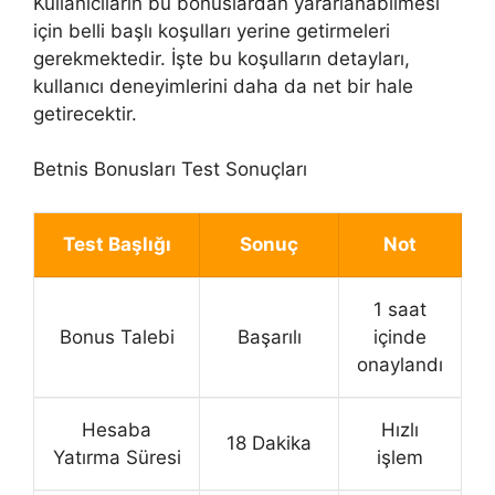
Kullanıcıların bu bonuslardan yararlanabilmesi
için belli başlı koşulları yerine getirmeleri
gerekmektedir. İşte bu koşulların detayları,
kullanıcı deneyimlerini daha da net bir hale
getirecektir.
Betnis Bonusları Test Sonuçları
Test Başlığı
Sonuç
Not
1 saat
Bonus Talebi
Başarılı
içinde
onaylandı
Hesaba
Hızlı
18 Dakika
Yatırma Süresi
işlem