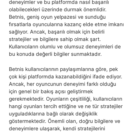
deneyimler ve bu platformda nasıl başarılı
olabilecekleri üzerinde durmak önemlidir.
Betnis, geniş oyun yelpazesi ve sunduğu
fırsatlarla oyuncularına kazanç elde etme imkanı
sağlıyor. Ancak, başarılı olmak için belirli
stratejiler ve bilgilere sahip olmak şart.
Kullanıcıların olumlu ve olumsuz deneyimleri de
bu konuda değerli bilgiler sunmaktadır.
Betnis kullanıcılarının paylaşımlarına göre, pek
çok kişi platformda kazanabildiğini ifade ediyor.
Ancak, her oyuncunun deneyimi farklı olduğu
için genel bir bakış açısı geliştirmek
gerekmektedir. Oyunların çeşitliliği, kullanıcıların
hangi oyunları tercih ettiğine ve ne tür stratejiler
uyguladıklarına bağlı olarak değişiklik
göstermektedir. Önemli olan, doğru bilgilere ve
deneyimlere ulaşarak, kendi stratejilerini