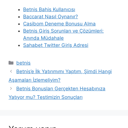
Betnis Bahis Kullanıcısı
Baccarat Nasıl Oynanır?
Casibom Deneme Bonusu Alma
Betnis Giriş Sorunları ve Çözümleri:
Anında Müdahale
Sahabet Twitter Giriş Adresi
Kategoriler
betnis
Betnis’e İlk Yatırımımı Yaptım, Şimdi Hangi
Aşamaları İzlemeliyim?
Betnis Bonusları Gerçekten Hesabınıza
Yatıyor mu? Testimizin Sonuçları