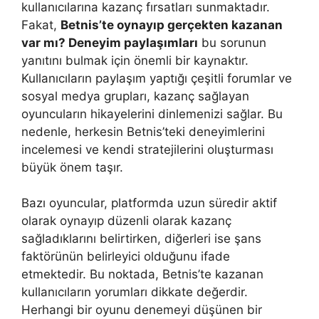
kullanıcılarına kazanç fırsatları sunmaktadır.
Fakat,
Betnis’te oynayıp gerçekten kazanan
var mı? Deneyim paylaşımları
bu sorunun
yanıtını bulmak için önemli bir kaynaktır.
Kullanıcıların paylaşım yaptığı çeşitli forumlar ve
sosyal medya grupları, kazanç sağlayan
oyuncuların hikayelerini dinlemenizi sağlar. Bu
nedenle, herkesin Betnis’teki deneyimlerini
incelemesi ve kendi stratejilerini oluşturması
büyük önem taşır.
Bazı oyuncular, platformda uzun süredir aktif
olarak oynayıp düzenli olarak kazanç
sağladıklarını belirtirken, diğerleri ise şans
faktörünün belirleyici olduğunu ifade
etmektedir. Bu noktada, Betnis’te kazanan
kullanıcıların yorumları dikkate değerdir.
Herhangi bir oyunu denemeyi düşünen bir