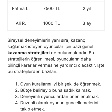
Fatma L.
7500 TL
2 yıl
Ali R.
1000 TL
3 ay
Bireysel deneyimlerin yanı sıra, kazanç
sağlamak isteyen oyuncular için bazı genel
kazanma stratejileri
de bulunmaktadır. Bu
stratejilerin öğrenilmesi, oyuncuların daha
bilinçli kararlar vermesine yardımcı olacaktır. İşte
bu stratejilerden bazıları:
Oyun kurallarını iyi bir şekilde öğrenmek.
Bütçe belirleyip buna sadık kalmak.
Deneyimli oyunculardan öneriler almak.
Düzenli olarak oyunun güncellemelerini
takip etmek.