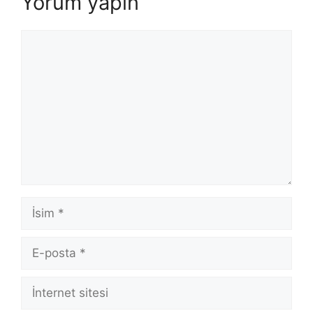
Yorum yapın
Yorum
İsim
E-
posta
İnternet
sitesi