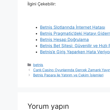
İlgini Çekebilir:
Betnis Slotlarında İnternet Hatası
Betnis Pragmatic’deki Hatayı Gide
Betnis Hesap Doğrulama
Betnis Bet Sitesi: Güvenilir ve Hızlı
Betnis’e Giriş Yaparken Hata Veriyo
Kategoriler
betnis
Canlı Casino Oyunlarında Gerçek Zamanlı Yayı
Betnis Papara ile Yatırım ve Çekim İşlemleri
Yorum yapın