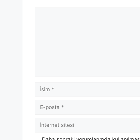
Yorum
İsim
E-
posta
İnternet
sitesi
Daha sonraki yorumlarımda kullanılması