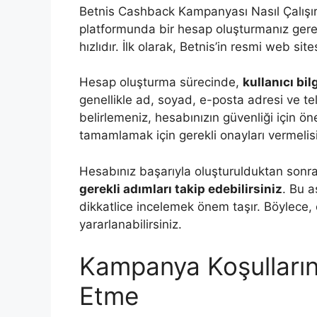
Betnis Cashback Kampanyası Nasıl Çalışır?
platformunda bir hesap oluşturmanız gere
hızlıdır. İlk olarak, Betnis’in resmi web sit
Hesap oluşturma sürecinde,
kullanıcı bil
genellikle ad, soyad, e-posta adresi ve tele
belirlemeniz, hesabınızın güvenliği için önem
tamamlamak için gerekli onayları vermelisi
Hesabınız başarıyla oluşturulduktan sonr
gerekli adımları takip edebilirsiniz
. Bu a
dikkatlice incelemek önem taşır. Böylece, 
yararlanabilirsiniz.
Kampanya Koşulların
Etme