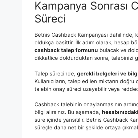
Kampanya Sonrası C
Süreci
Betnis Cashback Kampanyası dahilinde, 
oldukça basittir. İlk adım olarak, hesap 
cashback talep formunu
bulacak ve dold
dikkatlice doldurduktan sonra, talebinizi 
Talep sürecinde,
gerekli belgeleri ve bilgi
Kullanıcıların, talep edilen miktarın doğru
talebin onay süreci uzayabilir veya reddedi
Cashback talebinin onaylanmasının ardınd
bilgi alırsınız. Bu aşamada,
hesabınızdaki
süre içinde yansıtılır. Betnis Cashback Ka
süreçle daha net bir şekilde ortaya çıkmak