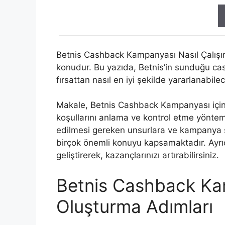
Betnis Cashback Kampanyası Nasıl Çalışır?
konudur. Bu yazıda, Betnis’in sunduğu ca
fırsattan nasıl en iyi şekilde yararlanabile
Makale, Betnis Cashback Kampanyası içi
koşullarını anlama ve kontrol etme yöntemle
edilmesi gereken unsurlara ve kampanya 
birçok önemli konuyu kapsamaktadır. Ayrıc
geliştirerek, kazançlarınızı artırabilirsiniz.
Betnis Cashback Ka
Oluşturma Adımları