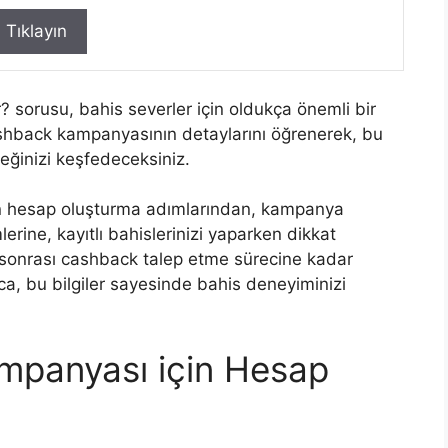
Tıklayın
 sorusu, bahis severler için oldukça önemli bir
shback kampanyasının detaylarını öğrenerek, bu
ceğinizi keşfedeceksiniz.
n hesap oluşturma adımlarından, kampanya
rine, kayıtlı bahislerinizi yaparken dikkat
sonrası cashback talep etme sürecine kadar
a, bu bilgiler sayesinde bahis deneyiminizi
mpanyası için Hesap