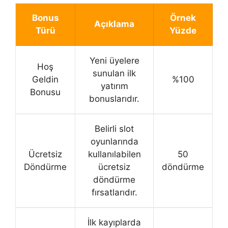
Bonus
Örnek
Açıklama
Türü
Yüzde
Yeni üyelere
Hoş
sunulan ilk
Geldin
%100
yatırım
Bonusu
bonuslarıdır.
Belirli slot
oyunlarında
Ücretsiz
kullanılabilen
50
Döndürme
ücretsiz
döndürme
döndürme
fırsatlarıdır.
İlk kayıplarda