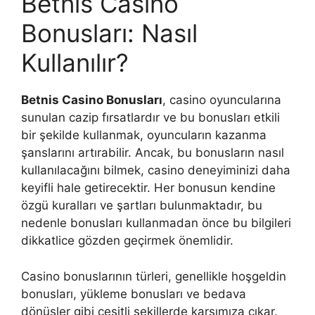
Betnis Casino
Bonusları: Nasıl
Kullanılır?
Betnis Casino Bonusları
, casino oyuncularına
sunulan cazip fırsatlardır ve bu bonusları etkili
bir şekilde kullanmak, oyuncuların kazanma
şanslarını artırabilir. Ancak, bu bonusların nasıl
kullanılacağını bilmek, casino deneyiminizi daha
keyifli hale getirecektir. Her bonusun kendine
özgü kuralları ve şartları bulunmaktadır, bu
nedenle bonusları kullanmadan önce bu bilgileri
dikkatlice gözden geçirmek önemlidir.
Casino bonuslarının türleri, genellikle hoşgeldin
bonusları, yükleme bonusları ve bedava
dönüşler gibi çeşitli şekillerde karşımıza çıkar.