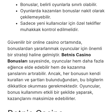
Bonuslar, belirli oyunlarla sınırlı olabilir.
Oyunlarda kazanılan bonuslar nakit olarak
çekilemeyebilir.
Sadece yeni kullanıcılar için özel teklifler
muhakkak kontrol edilmelidir.
Güvenilir bir online casino ortamında,
bonuslardan yararlanmak oyuncular için önemli
bir strateji haline gelmiştir.
Betnis Casino
Bonusları
sayesinde, oyuncular hem daha fazla
eğlence elde edebilir hem de kazanma
şanslarını artırabilir. Ancak, her bonusun kendi
kuralları ve şartları bulunduğundan, bu bilgilerin
dikkatlice okunması gerekmektedir. Oyuncular,
bonus kullanımını etkili bir şekilde yaparak,
kazançlarını maksimize edebilirler.