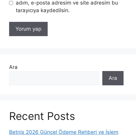
adım, e-posta adresim ve site adresim bu
tarayıcıya kaydedilsin.
Ara
Ara
Recent Posts
Betnis 2026 Güncel Ödeme Rehberi ve İşlem