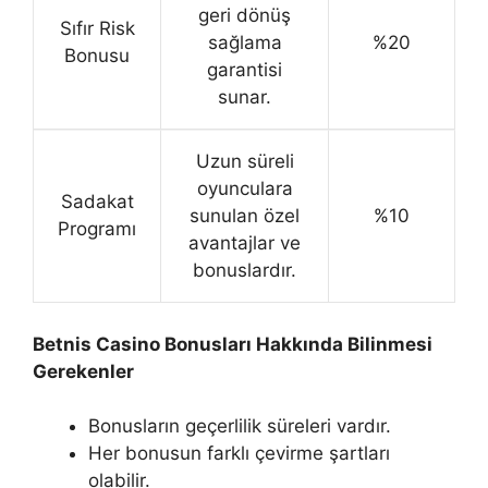
geri dönüş
Sıfır Risk
sağlama
%20
Bonusu
garantisi
sunar.
Uzun süreli
oyunculara
Sadakat
sunulan özel
%10
Programı
avantajlar ve
bonuslardır.
Betnis Casino Bonusları Hakkında Bilinmesi
Gerekenler
Bonusların geçerlilik süreleri vardır.
Her bonusun farklı çevirme şartları
olabilir.