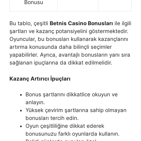
Bonusu
Bu tablo, çeşitli
Betnis Casino Bonusları
ile ilgili
şartları ve kazanç potansiyelini göstermektedir.
Oyuncular, bu bonusları kullanarak kazançlarını
artırma konusunda daha bilinçli seçimler
yapabilirler. Ayrıca, avantajlı bonusların yanı sıra
sağlanan ipuçlarına da dikkat edilmelidir.
Kazanç Artırıcı İpuçları
Bonus şartlarını dikkatlice okuyun ve
anlayın.
Yüksek çevirim şartlarına sahip olmayan
bonusları tercih edin.
Oyun çeşitliliğine dikkat ederek
bonusunuzu farklı oyunlarda kullanın.