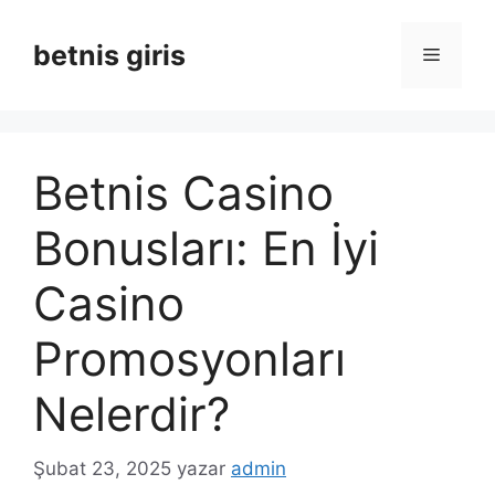
İçeriğe
atla
betnis giris
Menü
Betnis Casino
Bonusları: En İyi
Casino
Promosyonları
Nelerdir?
Şubat 23, 2025
yazar
admin