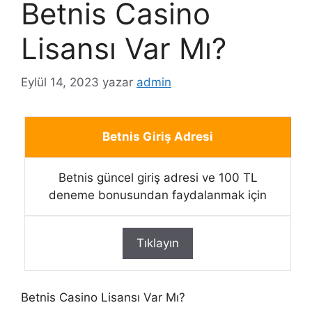
Betnis Casino
Lisansı Var Mı?
Eylül 14, 2023
yazar
admin
Betnis Giriş Adresi
Betnis güncel giriş adresi ve 100 TL
deneme bonusundan faydalanmak için
Tıklayın
Betnis Casino Lisansı Var Mı?