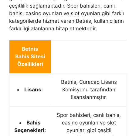
çeşitlilik sağlamaktadır. Spor bahisleri, canlı
bahis, casino oyunları ve slot oyunları gibi farklı
kategorilerde hizmet veren Betnis, kullanıcıların
farklı ilgi alanlarına hitap etmektedir.
Betnis
Bahis Sitesi
Özellikleri
Betnis, Curacao Lisans
Lisans:
Komisyonu tarafından
lisanslanmıştır.
Spor bahisleri, canlı bahis,
Bahis
casino oyunları ve slot
Seçenekleri:
oyunları gibi çeşitli