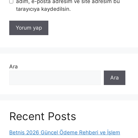
adım, e-posta adresim ve site adresim bu
tarayıcıya kaydedilsin.
Ara
Ara
Recent Posts
Betnis 2026 Güncel Ödeme Rehberi ve İşlem