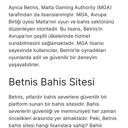
Ayrıca Betnis, Malta Gaming Authority (MGA)
tarafından da lisanslanmıştır. MGA, Avrupa
Birliği üyesi Malta’nın oyun ve bahis sektörünü
düzenleyen otoritedir. Bu lisans, Betnis’in
Avrupa’nın çeşitli ülkelerinde hizmet
sunabilmesini sağlamaktadır. MGA lisansı
sayesinde kullanıcılar, Betnis’te oynadıkları
oyunlarda adil ve güvenilir bir deneyim
yaşayabilirler.
Betnis Bahis Sitesi
Betnis, yıllardır bahis severlere güvenilir bir
platform sunan bir bahis sitesidir. Bahis
severlerin güvenliği ve memnuniyeti her zaman
öncelikleri arasında yer almaktadır. Peki, Betnis
bahis sitesi hangi lisanslara sahip? Bahis