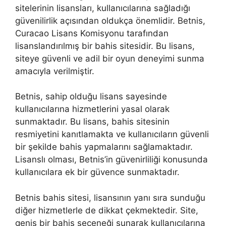
sitelerinin lisansları, kullanıcılarına sağladığı
güvenilirlik açısından oldukça önemlidir. Betnis,
Curacao Lisans Komisyonu tarafından
lisanslandırılmış bir bahis sitesidir. Bu lisans,
siteye güvenli ve adil bir oyun deneyimi sunma
amacıyla verilmiştir.
Betnis, sahip olduğu lisans sayesinde
kullanıcılarına hizmetlerini yasal olarak
sunmaktadır. Bu lisans, bahis sitesinin
resmiyetini kanıtlamakta ve kullanıcıların güvenli
bir şekilde bahis yapmalarını sağlamaktadır.
Lisanslı olması, Betnis’in güvenirliliği konusunda
kullanıcılara ek bir güvence sunmaktadır.
Betnis bahis sitesi, lisansının yanı sıra sunduğu
diğer hizmetlerle de dikkat çekmektedir. Site,
geniş bir bahis seçeneği sunarak kullanıcılarına