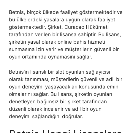
Betnis, birçok ülkede faaliyet göstermektedir ve
bu ülkelerdeki yasalara uygun olarak faaliyet
göstermektedir. Şirket, Curacao Hükümeti
tarafından verilen bir lisansa sahiptir. Bu lisans,
şirketin yasal olarak online bahis hizmeti
sunmasına izin verir ve müşterilerin güvenli bir
oyun ortamında oynamasını sağlar.
Betnis’in lisanslı bir slot oyunları sağlayıcısı
olarak tanınması, müşterilerin güvenli ve adil bir
oyun deneyimi yaşayacakları konusunda emin
olmalarını sağlar. Bu lisans, şirketin oyunları
denetleyen bağımsız bir şirket tarafından
düzenli olarak incelenir ve adil bir oyun
deneyimi sağlandığını doğrular.