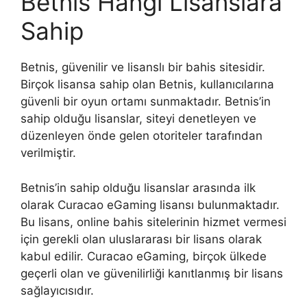
Betnis Hangi Lisanslara
Sahip
Betnis, güvenilir ve lisanslı bir bahis sitesidir.
Birçok lisansa sahip olan Betnis, kullanıcılarına
güvenli bir oyun ortamı sunmaktadır. Betnis’in
sahip olduğu lisanslar, siteyi denetleyen ve
düzenleyen önde gelen otoriteler tarafından
verilmiştir.
Betnis’in sahip olduğu lisanslar arasında ilk
olarak Curacao eGaming lisansı bulunmaktadır.
Bu lisans, online bahis sitelerinin hizmet vermesi
için gerekli olan uluslararası bir lisans olarak
kabul edilir. Curacao eGaming, birçok ülkede
geçerli olan ve güvenilirliği kanıtlanmış bir lisans
sağlayıcısıdır.