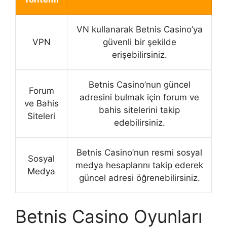
VN kullanarak Betnis Casino’ya
VPN
güvenli bir şekilde
erişebilirsiniz.
Betnis Casino’nun güncel
Forum
adresini bulmak için forum ve
ve Bahis
bahis sitelerini takip
Siteleri
edebilirsiniz.
Betnis Casino’nun resmi sosyal
Sosyal
medya hesaplarını takip ederek
Medya
güncel adresi öğrenebilirsiniz.
Betnis Casino Oyunları