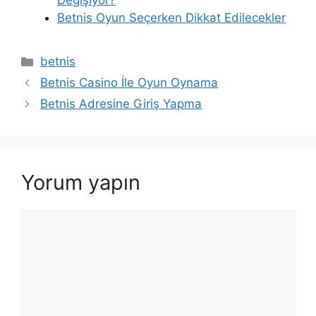
Değişiyor?
Betnis Oyun Seçerken Dikkat Edilecekler
Kategoriler
betnis
Betnis Casino İle Oyun Oynama
Betnis Adresine Giriş Yapma
Yorum yapın
Yorum