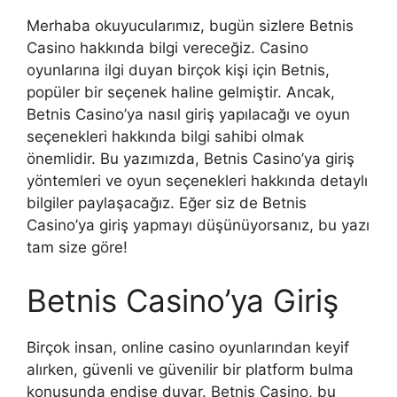
Merhaba okuyucularımız, bugün sizlere Betnis
Casino hakkında bilgi vereceğiz. Casino
oyunlarına ilgi duyan birçok kişi için Betnis,
popüler bir seçenek haline gelmiştir. Ancak,
Betnis Casino’ya nasıl giriş yapılacağı ve oyun
seçenekleri hakkında bilgi sahibi olmak
önemlidir. Bu yazımızda, Betnis Casino’ya giriş
yöntemleri ve oyun seçenekleri hakkında detaylı
bilgiler paylaşacağız. Eğer siz de Betnis
Casino’ya giriş yapmayı düşünüyorsanız, bu yazı
tam size göre!
Betnis Casino’ya Giriş
Birçok insan, online casino oyunlarından keyif
alırken, güvenli ve güvenilir bir platform bulma
konusunda endişe duyar. Betnis Casino, bu