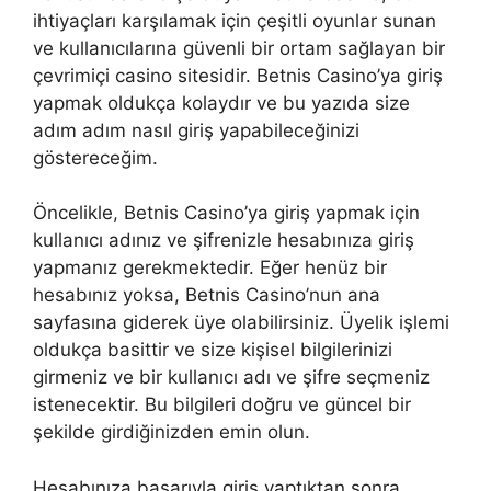
ihtiyaçları karşılamak için çeşitli oyunlar sunan
ve kullanıcılarına güvenli bir ortam sağlayan bir
çevrimiçi casino sitesidir. Betnis Casino’ya giriş
yapmak oldukça kolaydır ve bu yazıda size
adım adım nasıl giriş yapabileceğinizi
göstereceğim.
Öncelikle, Betnis Casino’ya giriş yapmak için
kullanıcı adınız ve şifrenizle hesabınıza giriş
yapmanız gerekmektedir. Eğer henüz bir
hesabınız yoksa, Betnis Casino’nun ana
sayfasına giderek üye olabilirsiniz. Üyelik işlemi
oldukça basittir ve size kişisel bilgilerinizi
girmeniz ve bir kullanıcı adı ve şifre seçmeniz
istenecektir. Bu bilgileri doğru ve güncel bir
şekilde girdiğinizden emin olun.
Hesabınıza başarıyla giriş yaptıktan sonra,