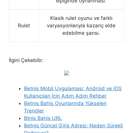
eşliğinde oynanması.
Klasik rulet oyunu ve farklı
Rulet
varyasyonlarıyla kazanç elde
edebilme şansı.
İlgini Çekebilir:
Betnis Mobil Uygulaması: Android ve iOS
Kullanıcıları İçin Adım Adım Rehber
Betnis Bahis Oyunlarında Yükselen
Trendler
Btnis Bahis URL
Betnis Güncel Giriş Adresi: Neden Sürekli