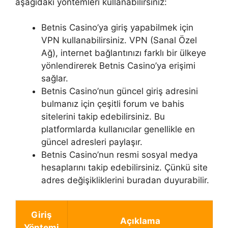
aşağıdaki yöntemleri kullanabilirsiniz:
Betnis Casino’ya giriş yapabilmek için
VPN kullanabilirsiniz. VPN (Sanal Özel
Ağ), internet bağlantınızı farklı bir ülkeye
yönlendirerek Betnis Casino’ya erişimi
sağlar.
Betnis Casino’nun güncel giriş adresini
bulmanız için çeşitli forum ve bahis
sitelerini takip edebilirsiniz. Bu
platformlarda kullanıcılar genellikle en
güncel adresleri paylaşır.
Betnis Casino’nun resmi sosyal medya
hesaplarını takip edebilirsiniz. Çünkü site
adres değişikliklerini buradan duyurabilir.
Giriş
Açıklama
Yöntemi