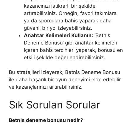
kazancınızı istikrarlı bir şekilde
artırabilirsiniz. Örneğin, favori takımlara
ya da sporculara bahis yaparak daha
güvenli bir yol izleyebilirsiniz.
Anahtar Kelimeleri Kullanın:
‘Betnis
Deneme Bonusu’ gibi anahtar kelimeleri
içeren bahis tercihleri yaparak, bonusu en
etkili şekilde değerlendirebilirsiniz.
Bu stratejileri izleyerek, Betnis Deneme Bonusu
ile daha başarılı bir oyun deneyimi elde edebilir
ve kazançlarınızı artırabilirsiniz.
Sık Sorulan Sorular
Betnis deneme bonusu nedir?