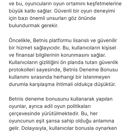
ve bu, oyuncuların oyun ortamını keşfetmelerine
büyük katkı sağlar. Güvenli bir oyun deneyimi
için bazı önemli unsurları göz önünde
bulundurmak gerekir.
Öncelikle, Betnis platformu lisanslı ve güvenilir
bir hizmet sağlayıcıdır. Bu, kullanıcıların kişisel
ve finansal bilgilerinin korunmasını sağlar.
Kullanıcıların gizliliğini ön planda tutan güvenlik
protokolleri sayesinde, Betnis Deneme Bonusu
kullanımı sırasında herhangi bir istenmeyen
durumla karşılaşma ihtimali oldukça düşüktür.
Betnis deneme bonusunu kullanarak yapılan
oyunlar, ayrıca adil oyun politikaları
çerçevesinde yürütülmektedir. Bu, her
oyuncunun eşit şansa sahip olduğu anlamına
gelir. Dolayısıyla, kullanıcılar bonusla oynarken