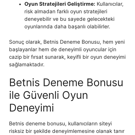
Oyun Stratejileri Geliştirme:
Kullanıcılar,
risk almadan farklı oyun stratejileri
deneyebilir ve bu sayede gelecekteki
oyunlarında daha başarılı olabilirler.
Sonuç olarak, Betnis Deneme Bonusu, hem yeni
başlayanlar hem de deneyimli oyuncular için
cazip bir fırsat sunarak, keyifli bir oyun deneyimi
sağlamaktadır.
Betnis Deneme Bonusu
ile Güvenli Oyun
Deneyimi
Betnis deneme bonusu, kullanıcıların siteyi
risksiz bir şekilde deneyimlemesine olanak tanır