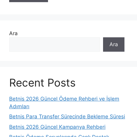
Ara
Ara
Recent Posts
Betnis 2026 Güncel Ödeme Rehberi ve İşlem
Adımları
Betnis Para Transfer Sürecinde Bekleme Süresi
Betnis 2026 Güncel Kampanya Rehberi