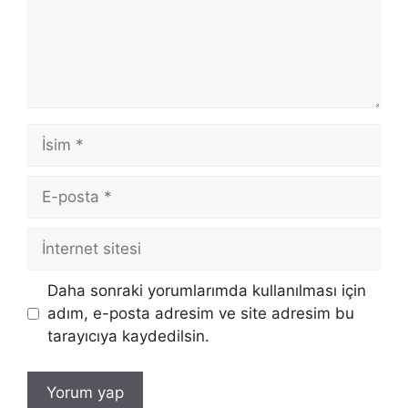
İsim
E-
posta
İnternet
sitesi
Daha sonraki yorumlarımda kullanılması için
adım, e-posta adresim ve site adresim bu
tarayıcıya kaydedilsin.