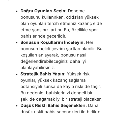
Doğru Oyunları Seçin:
Deneme
bonusunu kullanırken, odds’ları yüksek
olan oyunları tercih etmeniz kazanç elde
etme şansınızı artırır. Bu, özellikle spor
bahislerinde geçerlidir.
Bonusun Koşullarını İnceleyin:
Her
bonusun belirli çevrim şartları olabilir. Bu
koşulları anlayarak, bonusu nasıl
değerlendirebileceğinizi daha iyi
planlayabilirsiniz.
Stratejik Bahis Yapın:
Yüksek riskli
oyunlar, yüksek kazanç sağlama
potansiyeli sunsa da kayıp riski de taşır.
Bu nedenle, bahislerinizi dengeli bir
şekilde dağıtmak iyi bir strateji olacaktır.
Düşük Riskli Bahis Seçenekleri:
Daha
düşük riskli bahis seçenekleri ile birlikte,