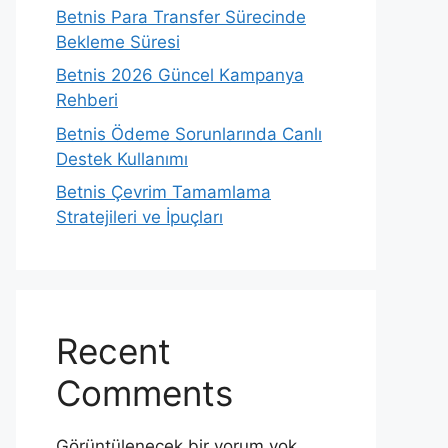
Betnis Para Transfer Sürecinde
Bekleme Süresi
Betnis 2026 Güncel Kampanya
Rehberi
Betnis Ödeme Sorunlarında Canlı
Destek Kullanımı
Betnis Çevrim Tamamlama
Stratejileri ve İpuçları
Recent
Comments
Görüntülenecek bir yorum yok.