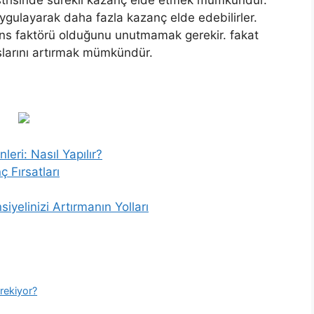
ygulayarak daha fazla kazanç elde edebilirler.
ns faktörü olduğunu unutmamak gerekir. fakat
slarını artırmak mümkündür.
eri: Nasıl Yapılır?
 Fırsatları
iyelinizi Artırmanın Yolları
ekiyor?