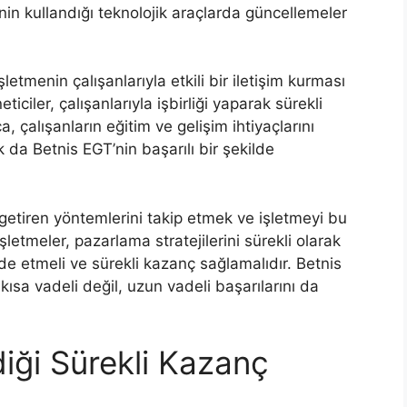
in kullandığı teknolojik araçlarda güncellemeler
tmenin çalışanlarıyla etkili bir iletişim kurması
iciler, çalışanlarıyla işbirliği yaparak sürekli
ca, çalışanların eğitim ve gelişim ihtiyaçlarını
da Betnis EGT’nin başarılı bir şekilde
getiren yöntemlerini takip etmek ve işletmeyi bu
etmeler, pazarlama stratejilerini sürekli olarak
de etmeli ve sürekli kazanç sağlamalıdır. Betnis
ısa vadeli değil, uzun vadeli başarılarını da
diği Sürekli Kazanç