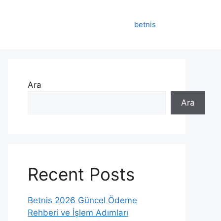
betnis
Ara
Ara
Recent Posts
Betnis 2026 Güncel Ödeme
Rehberi ve İşlem Adımları