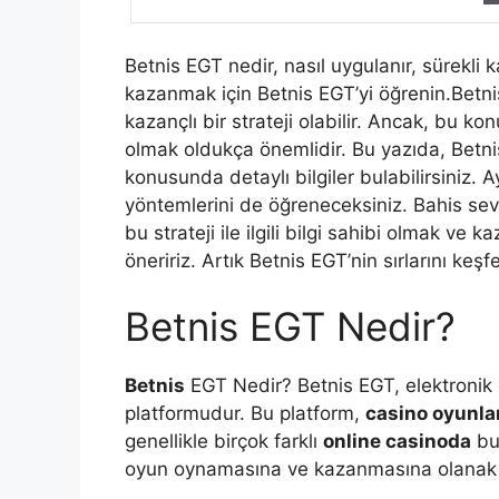
Betnis EGT nedir, nasıl uygulanır, sürekli 
kazanmak için Betnis EGT’yi öğrenin.Betni
kazançlı bir strateji olabilir. Ancak, bu 
olmak oldukça önemlidir. Bu yazıda, Betni
konusunda detaylı bilgiler bulabilirsiniz. A
yöntemlerini de öğreneceksiniz. Bahis seve
bu strateji ile ilgili bilgi sahibi olmak ve 
öneririz. Artık Betnis EGT’nin sırlarını keşf
Betnis EGT Nedir?
Betnis
EGT Nedir? Betnis EGT, elektronik g
platformudur. Bu platform,
casino oyunla
genellikle birçok farklı
online casinoda
bul
oyun oynamasına ve kazanmasına olanak t