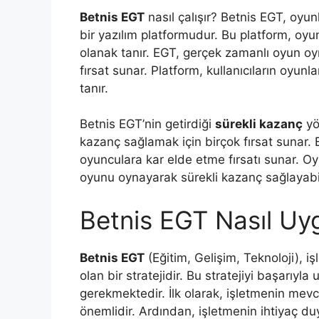
Betnis EGT
nasıl çalışır? Betnis EGT, oyu
bir yazılım platformudur. Bu platform, o
olanak tanır. EGT, gerçek zamanlı oyun o
fırsat sunar. Platform, kullanıcıların oyun
tanır.
Betnis EGT’nin getirdiği
sürekli kazanç
yö
kazanç sağlamak için birçok fırsat sunar.
oyunculara kar elde etme fırsatı sunar. Oy
oyunu oynayarak sürekli kazanç sağlayabil
Betnis EGT Nasıl Uyg
Betnis EGT
(Eğitim, Gelişim, Teknoloji), i
olan bir stratejidir. Bu stratejiyi başarıyl
gerekmektedir. İlk olarak, işletmenin me
önemlidir. Ardından, işletmenin ihtiyaç du