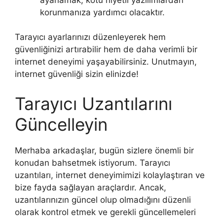
korunmanıza yardımcı olacaktır.
Tarayıcı ayarlarınızı düzenleyerek hem
güvenliğinizi artırabilir hem de daha verimli bir
internet deneyimi yaşayabilirsiniz. Unutmayın,
internet güvenliği sizin elinizde!
Tarayıcı Uzantılarını
Güncelleyin
Merhaba arkadaşlar, bugün sizlere önemli bir
konudan bahsetmek istiyorum. Tarayıcı
uzantıları, internet deneyimimizi kolaylaştıran ve
bize fayda sağlayan araçlardır. Ancak,
uzantılarınızın güncel olup olmadığını düzenli
olarak kontrol etmek ve gerekli güncellemeleri