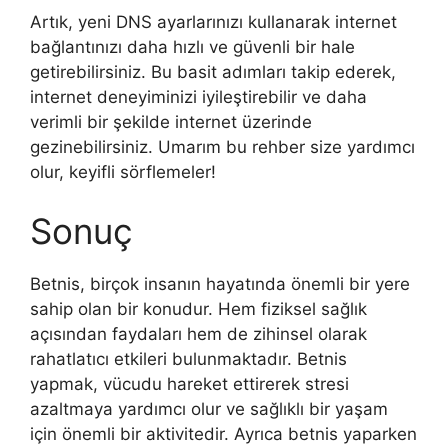
Artık, yeni DNS ayarlarınızı kullanarak internet
bağlantınızı daha hızlı ve güvenli bir hale
getirebilirsiniz. Bu basit adımları takip ederek,
internet deneyiminizi iyileştirebilir ve daha
verimli bir şekilde internet üzerinde
gezinebilirsiniz. Umarım bu rehber size yardımcı
olur, keyifli sörflemeler!
Sonuç
Betnis, birçok insanın hayatında önemli bir yere
sahip olan bir konudur. Hem fiziksel sağlık
açısından faydaları hem de zihinsel olarak
rahatlatıcı etkileri bulunmaktadır. Betnis
yapmak, vücudu hareket ettirerek stresi
azaltmaya yardımcı olur ve sağlıklı bir yaşam
için önemli bir aktivitedir. Ayrıca betnis yaparken