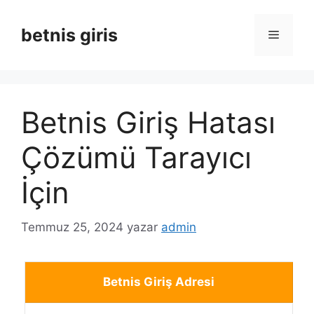
İçeriğe
atla
betnis giris
Menü
Betnis Giriş Hatası
Çözümü Tarayıcı
İçin
Temmuz 25, 2024
yazar
admin
Betnis Giriş Adresi