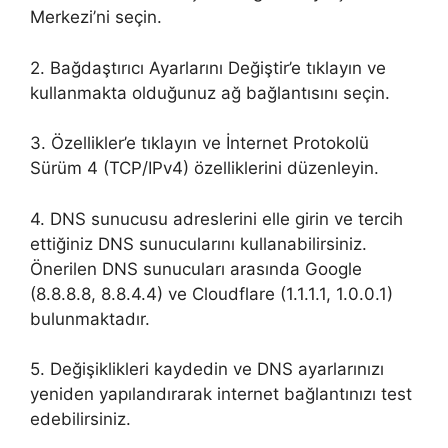
Merkezi’ni seçin.
2. Bağdaştırıcı Ayarlarını Değiştir’e tıklayın ve
kullanmakta olduğunuz ağ bağlantısını seçin.
3. Özellikler’e tıklayın ve İnternet Protokolü
Sürüm 4 (TCP/IPv4) özelliklerini düzenleyin.
4. DNS sunucusu adreslerini elle girin ve tercih
ettiğiniz DNS sunucularını kullanabilirsiniz.
Önerilen DNS sunucuları arasında Google
(8.8.8.8, 8.8.4.4) ve Cloudflare (1.1.1.1, 1.0.0.1)
bulunmaktadır.
5. Değişiklikleri kaydedin ve DNS ayarlarınızı
yeniden yapılandırarak internet bağlantınızı test
edebilirsiniz.