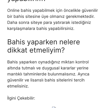
Online bahis yapabilmek için öncelikle güvenilir
bir bahis sitesine üye olmanız gerekmektedir.
Daha sonra siteye para yatırarak istediğiniz
karşılaşmalara bahis yapabilirsiniz.
Bahis yaparken nelere
dikkat etmeliyim?
Bahis yaparken oynadığınız miktarı kontrol
altında tutmalı ve duygusal kararlar yerine
mantıklı tahminlerde bulunmalısınız. Ayrıca
güvenilir ve lisanslı bahis sitelerini tercih
etmelisiniz.
İlgini Çekebilir: