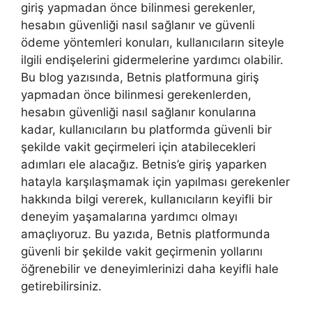
giriş yapmadan önce bilinmesi gerekenler,
hesabın güvenliği nasıl sağlanır ve güvenli
ödeme yöntemleri konuları, kullanıcıların siteyle
ilgili endişelerini gidermelerine yardımcı olabilir.
Bu blog yazısında, Betnis platformuna giriş
yapmadan önce bilinmesi gerekenlerden,
hesabın güvenliği nasıl sağlanır konularına
kadar, kullanıcıların bu platformda güvenli bir
şekilde vakit geçirmeleri için atabilecekleri
adımları ele alacağız. Betnis’e giriş yaparken
hatayla karşılaşmamak için yapılması gerekenler
hakkında bilgi vererek, kullanıcıların keyifli bir
deneyim yaşamalarına yardımcı olmayı
amaçlıyoruz. Bu yazıda, Betnis platformunda
güvenli bir şekilde vakit geçirmenin yollarını
öğrenebilir ve deneyimlerinizi daha keyifli hale
getirebilirsiniz.