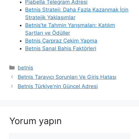
Piabella Telegram Adresi
Betnis Strateji: Daha Fazla Kazanmak İçin
Stratejik Yaklaşımlar
Betnis’te Tahmin Yarışmaları: Katılım
Şartları ve Ödüller
Betnis Çarpraz Çekim Yapma
Betnis Sanal Bahis Faktörleri
Kategoriler
betnis
Betnis Tarayıcı Sorunları Ve Giriş Hatası
Betnis Türkiye’nin Güncel Adresi
Yorum yapın
Yorum