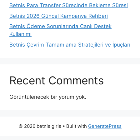
Betnis Para Transfer Sürecinde Bekleme Süresi
Betnis 2026 Güncel Kampanya Rehberi
Betnis Ödeme Sorunlarında Canlı Destek
Kullanımı
Betnis Çevrim Tamamlama Stratejileri ve İpuçları
Recent Comments
Görüntülenecek bir yorum yok.
© 2026 betnis giris
• Built with
GeneratePress