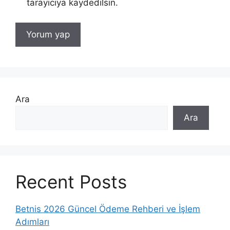
tarayıcıya kaydedilsin.
Ara
Ara
Recent Posts
Betnis 2026 Güncel Ödeme Rehberi ve İşlem
Adımları