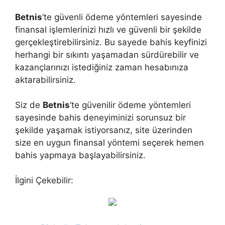
Betnis
‘te güvenli ödeme yöntemleri sayesinde
finansal işlemlerinizi hızlı ve güvenli bir şekilde
gerçekleştirebilirsiniz. Bu sayede bahis keyfinizi
herhangi bir sıkıntı yaşamadan sürdürebilir ve
kazançlarınızı istediğiniz zaman hesabınıza
aktarabilirsiniz.
Siz de
Betnis
‘te güvenilir ödeme yöntemleri
sayesinde bahis deneyiminizi sorunsuz bir
şekilde yaşamak istiyorsanız, site üzerinden
size en uygun finansal yöntemi seçerek hemen
bahis yapmaya başlayabilirsiniz.
İlgini Çekebilir: