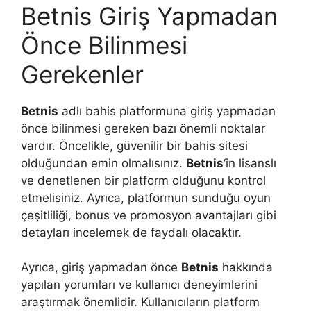
Betnis Giriş Yapmadan
Önce Bilinmesi
Gerekenler
Betnis
adlı bahis platformuna giriş yapmadan
önce bilinmesi gereken bazı önemli noktalar
vardır. Öncelikle, güvenilir bir bahis sitesi
olduğundan emin olmalısınız.
Betnis
‘in lisanslı
ve denetlenen bir platform olduğunu kontrol
etmelisiniz. Ayrıca, platformun sunduğu oyun
çeşitliliği, bonus ve promosyon avantajları gibi
detayları incelemek de faydalı olacaktır.
Ayrıca, giriş yapmadan önce
Betnis
hakkında
yapılan yorumları ve kullanıcı deneyimlerini
araştırmak önemlidir. Kullanıcıların platform