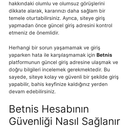
hakkındaki olumlu ve olumsuz görüşlerini
dikkate alarak, kararınızı daha sağlam bir
temele oturtabilirsiniz. Ayrıca, siteye giriş
yapmadan önce güncel giriş adresini kontrol
etmeniz de önemlidir.
Herhangi bir sorun yaşamamak ve giriş
yaparken hata ile karşılaşmamak için
Betnis
platformunun güncel giriş adresine ulaşmak ve
doğru bilgileri incelemek gerekmektedir. Bu
sayede, siteye kolay ve güvenli bir şekilde giriş
yapabilir, bahis keyfinize kaldığınız yerden
devam edebilirsiniz.
Betnis Hesabının
Güvenliği Nasıl Sağlanır