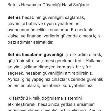
Betnis Hesabının Güvenliği Nasıl Sağlanır
Betnis
hesabının güvenliğini sağlamak,
çevrimiçi bahis ve oyun oynarken her
oyuncunun öncelikli konusudur. Bu nedenle,
kişisel ve finansal verilerin güvende olması için
bazı adımlar atılmalıdır.
Betnis hesabının güvenliği
için ilk adım olarak,
güçlü bir şifre seçilmesi gerekmektedir. Kullanıcı
adıyla ilişkilendirilmeyen karmaşık bir şifre
seçerek, hesabın güvenliğini artırabilirsiniz.
Ayrıca, giriş yaptığınız cihazlar üzerinde güvenlik
önlemleri alarak, hesabınızı koruyabilirsiniz.
İki faktörlü kimlik doğrulama sistemini
etkinleştirerek, hesabınıza yetkisiz erişimleri
engelleyebilir ve güvenliği artırabilirsiniz. Ayrıca,