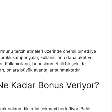
formunu tercih etmeleri üzerinde önemli bir etkiye
rekli kampanyalar, kullanıcıların daha aktif ve
. Kullanıcıların, bonusların etkili bir şekilde
ları, onlara büyük avantajlar sunmaktadır.
 Ne Kadar Bonus Veriyor?
rak onların dikkatini çekmeyi hedefliyor. Bahis