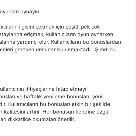
 oyunları oynayın.
anıcıların ilgisini çekmek için çeşitli pek çok
aylarına erişmek, kullanıcıların oyun oynarken
alarına yardımcı olur. Kullanıcıların bu bonuslardan
etmeleri gereken unsurlar bulunmaktadır. Şimdi bu
ullanıcının ihtiyaçlarına hitap etmeyi
usları ve haftalık yenileme bonusları, yeni
r. Kullanıcıların bu bonusları etkin bir şekilde
n kalitesini artırır. Her bonusun kendine özgü
arı dikkatlice okumaları önerilir.