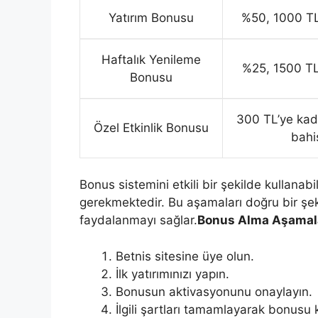
Yatırım Bonusu
%50, 1000 TL
Haftalık Yenileme
%25, 1500 TL
Bonusu
300 TL’ye ka
Özel Etkinlik Bonusu
bahi
Bonus sistemini etkili bir şekilde kullanab
gerekmektedir. Bu aşamaları doğru bir şek
faydalanmayı sağlar.
Bonus Alma Aşamal
Betnis sitesine üye olun.
İlk yatırımınızı yapın.
Bonusun aktivasyonunu onaylayın.
İlgili şartları tamamlayarak bonusu