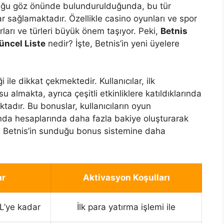
uğu göz önünde bulundurulduğunda, bu tür
r sağlamaktadır. Özellikle casino oyunları ve spor
arları ve türleri büyük önem taşıyor. Peki,
Betnis
üncel Liste
nedir? İşte, Betnis’in yeni üyelere
 ile dikkat çekmektedir. Kullanıcılar, ilk
u almakta, ayrıca çeşitli etkinliklere katıldıklarında
ktadır. Bu bonuslar, kullanıcıların oyun
anda hesaplarında daha fazla bakiye oluşturarak
i, Betnis’in sunduğu bonus sistemine daha
ar
Aktivasyon Koşulları
L’ye kadar
İlk para yatırma işlemi ile