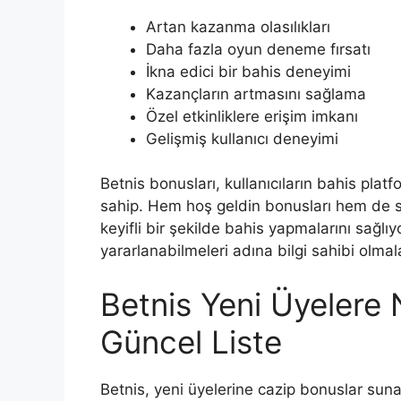
Artan kazanma olasılıkları
Daha fazla oyun deneme fırsatı
İkna edici bir bahis deneyimi
Kazançların artmasını sağlama
Özel etkinliklere erişim imkanı
Gelişmiş kullanıcı deneyimi
Betnis bonusları, kullanıcıların bahis plat
sahip. Hem hoş geldin bonusları hem de sü
keyifli bir şekilde bahis yapmalarını sağlıyor
yararlanabilmeleri adına bilgi sahibi olma
Betnis Yeni Üyelere
Güncel Liste
Betnis, yeni üyelerine cazip bonuslar suna