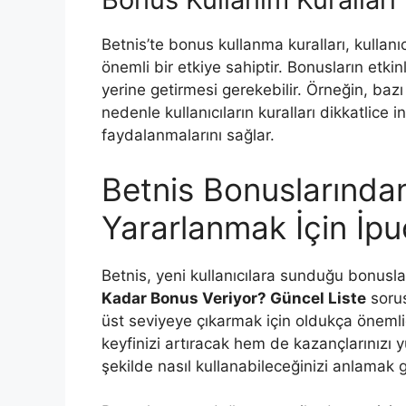
Betnis’te bonus kullanma kuralları, kullanı
önemli bir etkiye sahiptir. Bonusların etkinliğ
yerine getirmesi gerekebilir. Örneğin, bazı 
nedenle kullanıcıların kuralları dikkatlice
faydalanmalarını sağlar.
Betnis Bonuslarından
Yararlanmak İçin İpuç
Betnis, yeni kullanıcılara sunduğu bonusl
Kadar Bonus Veriyor? Güncel Liste
sorus
üst seviyeye çıkarmak için oldukça öneml
keyfinizi artıracak hem de kazançlarınızı y
şekilde nasıl kullanabileceğinizi anlamak g