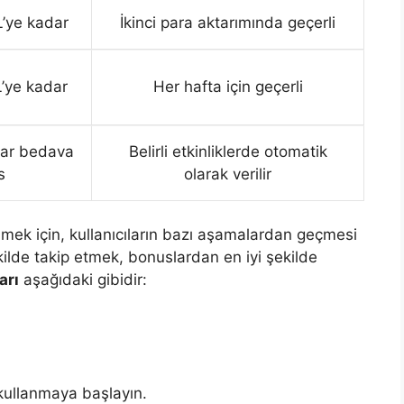
’ye kadar
İkinci para aktarımında geçerli
’ye kadar
Her hafta için geçerli
dar bedava
Belirli etkinliklerde otomatik
s
olarak verilir
ilmek için, kullanıcıların bazı aşamalardan geçmesi
ilde takip etmek, bonuslardan en iyi şekilde
arı
aşağıdaki gibidir:
 kullanmaya başlayın.