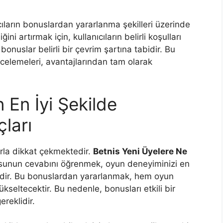
cıların bonuslardan yararlanma şekilleri üzerinde
ini artırmak için, kullanıcıların belirli koşulları
bonuslar belirli bir çevrim şartına tabidir. Bu
 incelemeleri, avantajlarından tam olarak
 En İyi Şekilde
ları
arla dikkat çekmektedir.
Betnis Yeni Üyelere Ne
unun cevabını öğrenmek, oyun deneyiminizi en
idir. Bu bonuslardan yararlanmak, hem oyun
ükseltecektir. Bu nedenle, bonusları etkili bir
ereklidir.