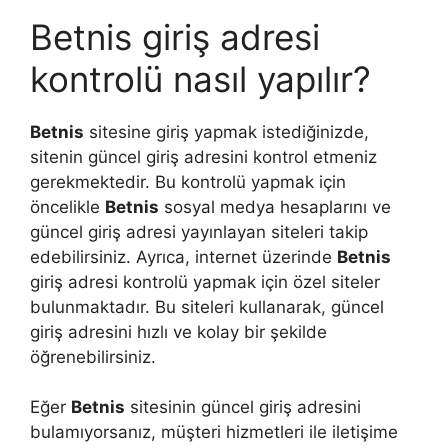
Betnis giriş adresi
kontrolü nasıl yapılır?
Betnis
sitesine giriş yapmak istediğinizde,
sitenin güncel giriş adresini kontrol etmeniz
gerekmektedir. Bu kontrolü yapmak için
öncelikle
Betnis
sosyal medya hesaplarını ve
güncel giriş adresi yayınlayan siteleri takip
edebilirsiniz. Ayrıca, internet üzerinde
Betnis
giriş adresi kontrolü yapmak için özel siteler
bulunmaktadır. Bu siteleri kullanarak, güncel
giriş adresini hızlı ve kolay bir şekilde
öğrenebilirsiniz.
Eğer
Betnis
sitesinin güncel giriş adresini
bulamıyorsanız, müşteri hizmetleri ile iletişime