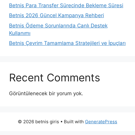
Betnis Para Transfer Sürecinde Bekleme Süresi
Betnis 2026 Güncel Kampanya Rehberi
Betnis Ödeme Sorunlarında Canlı Destek
Kullanımı
Betnis Çevrim Tamamlama Stratejileri ve İpuçları
Recent Comments
Görüntülenecek bir yorum yok.
© 2026 betnis giris
• Built with
GeneratePress