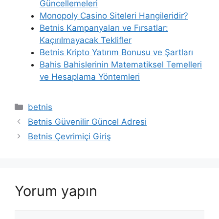
Güncellemeleri
Monopoly Casino Siteleri Hangileridir?
Betnis Kampanyaları ve Fırsatlar:
Kaçırılmayacak Teklifler
Betnis Kripto Yatırım Bonusu ve Şartları
Bahis Bahislerinin Matematiksel Temelleri
ve Hesaplama Yöntemleri
Kategoriler
betnis
Betnis Güvenilir Güncel Adresi
Betnis Çevrimiçi Giriş
Yorum yapın
Yorum