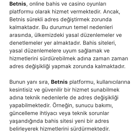
Betnis
, online bahis ve casino oyunları
platformu olarak hizmet vermektedir. Ancak,
Betnis sürekli adres değiştirmek zorunda
kalmaktadır. Bu durumun temel nedenleri
arasında, ülkemizdeki yasal düzenlemeler ve
denetlemeler yer almaktadır. Bahis siteleri,
yasal düzenlemelere uyum sağlamak ve
hizmetlerini sürdürebilmek adına zaman zaman
adres değişikliği yapmak zorunda kalmaktadır.
Bunun yanı sıra,
Betnis
platformu, kullanıcılarına
kesintisiz ve güvenilir bir hizmet sunabilmek
adına teknik nedenlerle de adres değişikliği
yapabilmektedir. Örneğin, sunucu bakımı,
güncelleme ihtiyacı veya teknik sorunlar
yaşandığında bahis sitesi yeni bir adres
belirleyerek hizmetlerini sürdürmektedir.