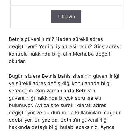
Tıklayın
Betnis güvenilir mi? Neden sürekli adres
değiştiriyor? Yeni giriş adresi nedir? Giriş adresi
kontrolü hakkında bilgi alın.Merhaba değerli
okurlar,
Bugün sizlere Betnis bahis sitesinin güvenilirliği
ve sürekli adres değişikliği konularında bilgi
vereceğim. Son zamanlarda Betnis’in
güvenilirliği hakkında birçok soru işareti
bulunuyor. Ayrıca site sürekli olarak adres
değiştiriyor ve bu durum da kullanıcıları mağdur
edebiliyor. Bu yazıda, Betnis’in güvenilirliği
hakkında detaylı bilgi bulabileceksiniz. Ayrıca