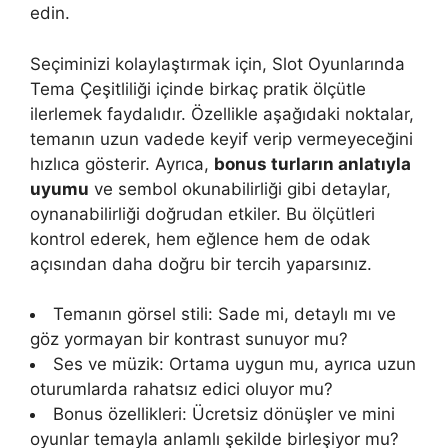
edin.
Seçiminizi kolaylaştırmak için, Slot Oyunlarında
Tema Çeşitliliği içinde birkaç pratik ölçütle
ilerlemek faydalıdır. Özellikle aşağıdaki noktalar,
temanın uzun vadede keyif verip vermeyeceğini
hızlıca gösterir. Ayrıca,
bonus turların anlatıyla
uyumu
ve sembol okunabilirliği gibi detaylar,
oynanabilirliği doğrudan etkiler. Bu ölçütleri
kontrol ederek, hem eğlence hem de odak
açısından daha doğru bir tercih yaparsınız.
Temanın görsel stili: Sade mi, detaylı mı ve
göz yormayan bir kontrast sunuyor mu?
Ses ve müzik: Ortama uygun mu, ayrıca uzun
oturumlarda rahatsız edici oluyor mu?
Bonus özellikleri: Ücretsiz dönüşler ve mini
oyunlar temayla anlamlı şekilde birleşiyor mu?