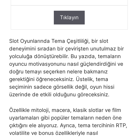
Tıklayın
Slot Oyunlarında Tema Çeşitliliği, bir slot
deneyimini sıradan bir çevirişten unutulmaz bir
yolculuğa dönüştürebilir. Bu yazıda, temaların
oyuncu motivasyonunu nasıl güçlendirdiğini ve
doğru temayı seçerken nelere bakmanız
gerektiğini öğreneceksiniz. Üstelik, tema
seçiminin sadece görsellik değil, oyun hissi
üzerinde de etkili olduğunu göreceksiniz.
Özellikle mitoloji, macera, klasik slotlar ve film
uyarlamaları gibi popüler temaların neden öne
çıktığını ele alıyoruz. Ayrıca, tema tercihinin RTP,
volatilite ve bonus özellikleriyle nasıl