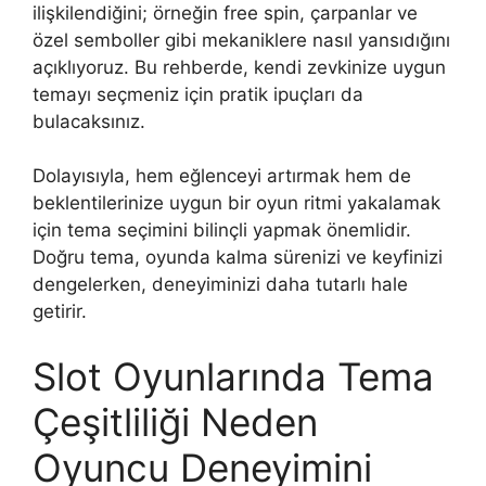
ilişkilendiğini; örneğin free spin, çarpanlar ve
özel semboller gibi mekaniklere nasıl yansıdığını
açıklıyoruz. Bu rehberde, kendi zevkinize uygun
temayı seçmeniz için pratik ipuçları da
bulacaksınız.
Dolayısıyla, hem eğlenceyi artırmak hem de
beklentilerinize uygun bir oyun ritmi yakalamak
için tema seçimini bilinçli yapmak önemlidir.
Doğru tema, oyunda kalma sürenizi ve keyfinizi
dengelerken, deneyiminizi daha tutarlı hale
getirir.
Slot Oyunlarında Tema
Çeşitliliği Neden
Oyuncu Deneyimini