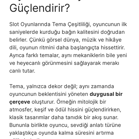
Güçlendirir?
Slot Oyunlarında Tema Çeşitliliği, oyuncunun ilk
saniyelerde kurduğu bağın kalitesini doğrudan
belirler. Çünkü görsel dünya, müzik ve hikâye
dili, oyunun ritmini daha başlangıçta hissettirir.
Ayrıca farklı temalar, aynı mekaniklerin bile yeni
ve heyecanlı görünmesini sağlayarak merakı
canlı tutar.
Tema, yalnızca dekor değil; aynı zamanda
oyuncunun beklentisini yöneten
duygusal bir
çerçeve
oluşturur. Örneğin mitolojik bir
atmosfer, keşif ve ödül hissini güçlendirirken,
klasik tasarımlar daha tanıdık bir akış sunar.
Bununla birlikte oyuncu, sevdiği anlatı türüne
yaklaştıkça oyunda kalma süresini artırma