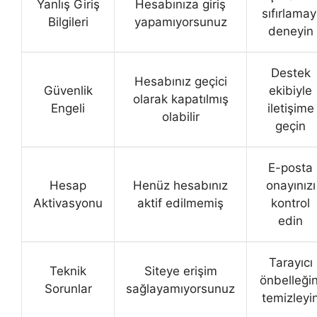
Yanlış Giriş
Hesabınıza giriş
sıfırlamay
Bilgileri
yapamıyorsunuz
deneyin
Destek
Hesabınız geçici
Güvenlik
ekibiyle
olarak kapatılmış
Engeli
iletişime
olabilir
geçin
E-posta
Hesap
Henüz hesabınız
onayınızı
Aktivasyonu
aktif edilmemiş
kontrol
edin
Tarayıcı
Teknik
Siteye erişim
önbelleğin
Sorunlar
sağlayamıyorsunuz
temizleyi