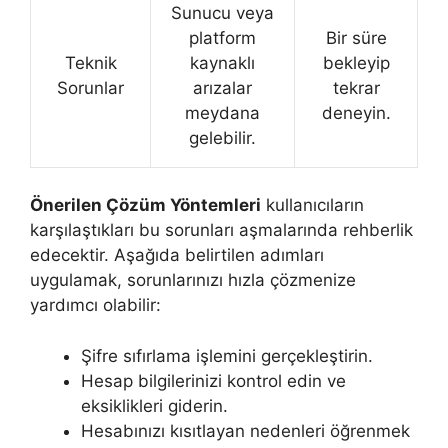
Sunucu veya
platform
Bir süre
Teknik
kaynaklı
bekleyip
Sorunlar
arızalar
tekrar
meydana
deneyin.
gelebilir.
Önerilen Çözüm Yöntemleri
kullanıcıların
karşılaştıkları bu sorunları aşmalarında rehberlik
edecektir. Aşağıda belirtilen adımları
uygulamak, sorunlarınızı hızla çözmenize
yardımcı olabilir:
Şifre sıfırlama işlemini gerçekleştirin.
Hesap bilgilerinizi kontrol edin ve
eksiklikleri giderin.
Hesabınızı kısıtlayan nedenleri öğrenmek