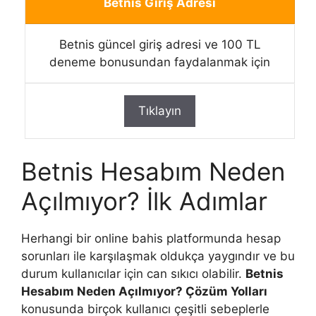
Betnis Giriş Adresi
Betnis güncel giriş adresi ve 100 TL
deneme bonusundan faydalanmak için
Tıklayın
Betnis Hesabım Neden
Açılmıyor? İlk Adımlar
Herhangi bir online bahis platformunda hesap
sorunları ile karşılaşmak oldukça yaygındır ve bu
durum kullanıcılar için can sıkıcı olabilir.
Betnis
Hesabım Neden Açılmıyor? Çözüm Yolları
konusunda birçok kullanıcı çeşitli sebeplerle