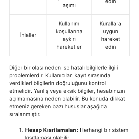
edin
aşımı
Kullanım
Kurallara
koşullarına
uygun
İhlaller
aykırı
hareket
hareketler
edin
Diğer bir olası neden ise hatalı bilgilerle ilgili
problemlerdir. Kullanıcılar, kayıt sırasında
verdikleri bilgilerin doğruluğunu kontrol
etmelidir. Yanlış veya eksik bilgiler, hesabınızın
açılmamasına neden olabilir. Bu konuda dikkat
etmeniz gereken bazı hususlar aşağıda
sıralanmıştır.
Hesap Kısıtlamaları:
Herhangi bir sistem
kısıtlaması olabilir.