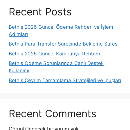
Recent Posts
Betnis 2026 Güncel Ödeme Rehberi ve İşlem
Adımları
Betnis Para Transfer Sürecinde Bekleme Süresi
Betnis 2026 Güncel Kampanya Rehberi
Betnis Ödeme Sorunlarında Canlı Destek
Kullanımı
Betnis Çevrim Tamamlama Stratejileri ve İpuçları
Recent Comments
Görüntülenecek bir yorum yok.