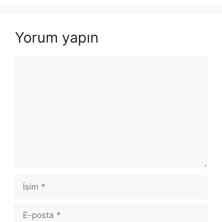
Yorum yapın
Yorum
İsim
E-
posta