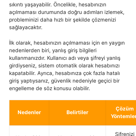
sıkıntı yaşayabilir. Öncelikle, hesabınızın
açılmaması durumunda doğru adımları izlemek,
probleminizi daha hızlı bir şekilde çözmenizi
sağlayacaktır.
İlk olarak, hesabınızın açılmaması için en yaygın
nedenlerden biri, yanlış giriş bilgileri
kullanmanızdır. Kullanıcı adı veya şifreyi yanlış
girdiyseniz, sistem otomatik olarak hesabınızı
kapatabilir. Ayrıca, hesabınıza çok fazla hatalı
giriş yaptıysanız, güvenlik nedeniyle geçici bir
engelleme de söz konusu olabilir.
Çözüm
Nedenler
Belirtiler
Yöntemler
Şifrenizi