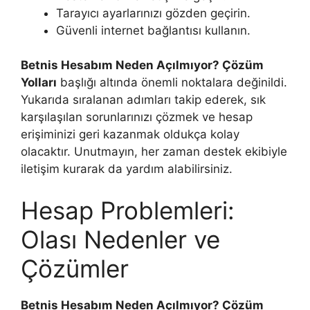
Tarayıcı ayarlarınızı gözden geçirin.
Güvenli internet bağlantısı kullanın.
Betnis Hesabım Neden Açılmıyor? Çözüm
Yolları
başlığı altında önemli noktalara değinildi.
Yukarıda sıralanan adımları takip ederek, sık
karşılaşılan sorunlarınızı çözmek ve hesap
erişiminizi geri kazanmak oldukça kolay
olacaktır. Unutmayın, her zaman destek ekibiyle
iletişim kurarak da yardım alabilirsiniz.
Hesap Problemleri:
Olası Nedenler ve
Çözümler
Betnis Hesabım Neden Açılmıyor? Çözüm