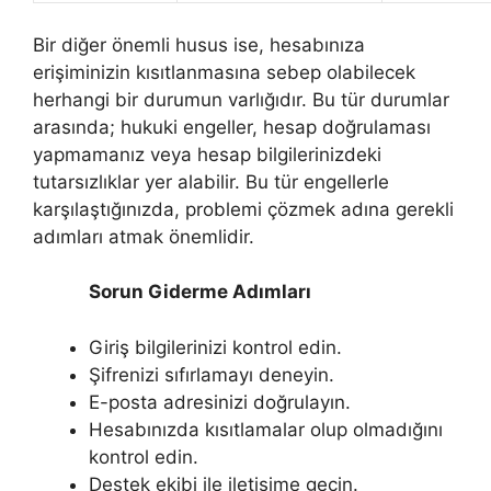
Bir diğer önemli husus ise, hesabınıza
erişiminizin kısıtlanmasına sebep olabilecek
herhangi bir durumun varlığıdır. Bu tür durumlar
arasında; hukuki engeller, hesap doğrulaması
yapmamanız veya hesap bilgilerinizdeki
tutarsızlıklar yer alabilir. Bu tür engellerle
karşılaştığınızda, problemi çözmek adına gerekli
adımları atmak önemlidir.
Sorun Giderme Adımları
Giriş bilgilerinizi kontrol edin.
Şifrenizi sıfırlamayı deneyin.
E-posta adresinizi doğrulayın.
Hesabınızda kısıtlamalar olup olmadığını
kontrol edin.
Destek ekibi ile iletişime geçin.