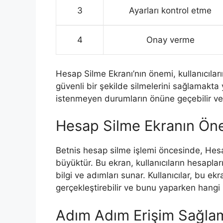
3
Ayarları kontrol etme
4
Onay verme
Hesap Silme Ekranı’nın önemi, kullanıcıların
güvenli bir şekilde silmelerini sağlamakta
istenmeyen durumların önüne geçebilir ve 
Hesap Silme Ekranın Ön
Betnis hesap silme işlemi öncesinde, Hes
büyüktür. Bu ekran, kullanıcıların hesapları 
bilgi ve adımları sunar. Kullanıcılar, bu ek
gerçekleştirebilir ve bunu yaparken hangi bi
Adım Adım Erişim Sağla