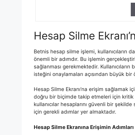
Hesap Silme Ekranı’
Betnis hesap silme işlemi, kullanıcıların 
önemli bir adımdır. Bu işlemin gerçekleştir
sağlanması gerekmektedir. Kullanıcıların 
isteğini onaylamaları açısından büyük bir 
Hesap Silme Ekranı’na erişim sağlamak için
doğru bir biçimde takip etmeleri için kriti
kullanıcılar hesaplarını güvenli bir şekilde
için gerekli adımlar yer almaktadır.
Hesap Silme Ekranına Erişimin Adımları