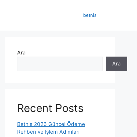
betnis
Ara
Ara
Recent Posts
Betnis 2026 Güncel Ödeme
Rehberi ve İşlem Adımları