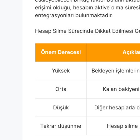
erişimi olduğu, hesabın aktive olma süresi
entegrasyonları bulunmaktadır.
Hesap Silme Sürecinde Dikkat Edilmesi G
Önem Derecesi
Açıkl
Yüksek
Bekleyen işlemler
Orta
Kalan bakiyeni
Düşük
Diğer hesaplarla o
Tekrar düşünme
Hesap silme 