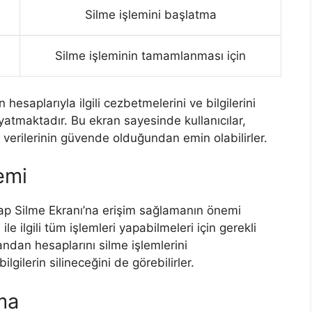
Silme işlemini başlatma
Silme işleminin tamamlanması için
 hesaplarıyla ilgili cezbetmelerini ve bilgilerini
 yatmaktadır. Bu ekran sayesinde kullanıcılar,
verilerinin güvende olduğundan emin olabilirler.
emi
ap Silme Ekranı’na erişim sağlamanın önemi
ile ilgili tüm işlemleri yapabilmeleri için gerekli
randan hesaplarını silme işlemlerini
lgilerin silineceğini de görebilirler.
ma