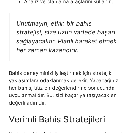
Analiz ve planlama araçlarını kullanın.
Unutmayın, etkin bir bahis
stratejisi, size uzun vadede başarı
sağlayacaktır. Planlı hareket etmek
her zaman kazandırır.
Bahis deneyiminizi iyileştirmek için stratejik
yaklaşımlara odaklanmak gerekir. Yapacağınız
her bahis, titiz bir değerlendirme sonucunda
uygulanmalıdır. Bu, sizi başarıya taşıyacak en
değerli adımdır.
Verimli Bahis Stratejileri