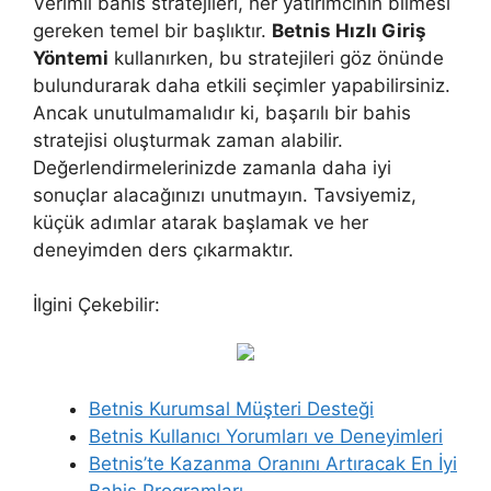
Verimli bahis stratejileri, her yatırımcının bilmesi
gereken temel bir başlıktır.
Betnis Hızlı Giriş
Yöntemi
kullanırken, bu stratejileri göz önünde
bulundurarak daha etkili seçimler yapabilirsiniz.
Ancak unutulmamalıdır ki, başarılı bir bahis
stratejisi oluşturmak zaman alabilir.
Değerlendirmelerinizde zamanla daha iyi
sonuçlar alacağınızı unutmayın. Tavsiyemiz,
küçük adımlar atarak başlamak ve her
deneyimden ders çıkarmaktır.
İlgini Çekebilir:
Betnis Kurumsal Müşteri Desteği
Betnis Kullanıcı Yorumları ve Deneyimleri
Betnis’te Kazanma Oranını Artıracak En İyi
Bahis Programları