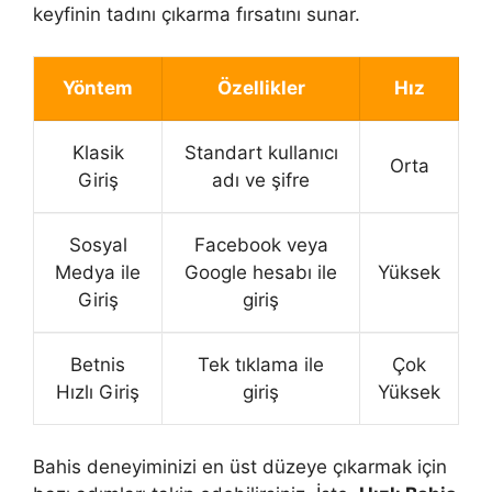
keyfinin tadını çıkarma fırsatını sunar.
Yöntem
Özellikler
Hız
Klasik
Standart kullanıcı
Orta
Giriş
adı ve şifre
Sosyal
Facebook veya
Medya ile
Google hesabı ile
Yüksek
Giriş
giriş
Betnis
Tek tıklama ile
Çok
Hızlı Giriş
giriş
Yüksek
Bahis deneyiminizi en üst düzeye çıkarmak için