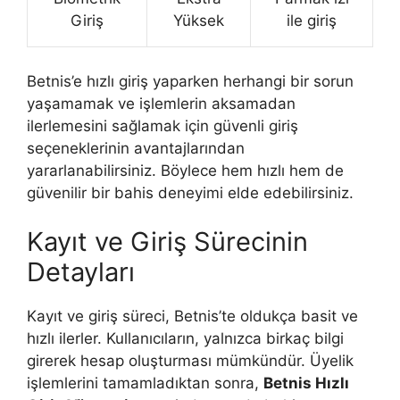
Giriş
Yüksek
ile giriş
Betnis’e hızlı giriş yaparken herhangi bir sorun
yaşamamak ve işlemlerin aksamadan
ilerlemesini sağlamak için güvenli giriş
seçeneklerinin avantajlarından
yararlanabilirsiniz. Böylece hem hızlı hem de
güvenilir bir bahis deneyimi elde edebilirsiniz.
Kayıt ve Giriş Sürecinin
Detayları
Kayıt ve giriş süreci, Betnis’te oldukça basit ve
hızlı ilerler. Kullanıcıların, yalnızca birkaç bilgi
girerek hesap oluşturması mümkündür. Üyelik
işlemlerini tamamladıktan sonra,
Betnis Hızlı