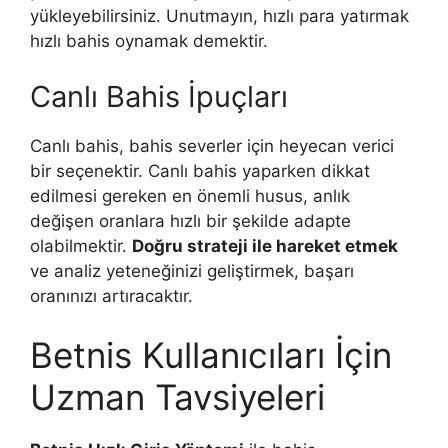
yükleyebilirsiniz. Unutmayın, hızlı para yatırmak
hızlı bahis oynamak demektir.
Canlı Bahis İpuçları
Canlı bahis, bahis severler için heyecan verici
bir seçenektir. Canlı bahis yaparken dikkat
edilmesi gereken en önemli husus, anlık
değişen oranlara hızlı bir şekilde adapte
olabilmektir.
Doğru strateji ile hareket etmek
ve analiz yeteneğinizi geliştirmek, başarı
oranınızı artıracaktır.
Betnis Kullanıcıları İçin
Uzman Tavsiyeleri