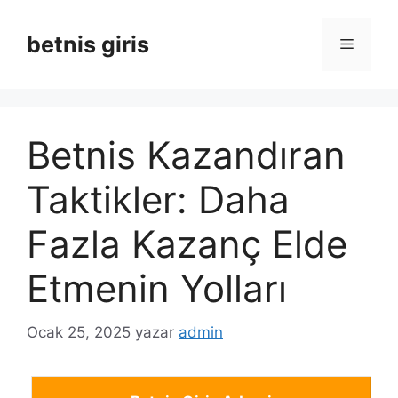
İçeriğe
atla
betnis giris
Menü
Betnis Kazandıran
Taktikler: Daha
Fazla Kazanç Elde
Etmenin Yolları
Ocak 25, 2025
yazar
admin