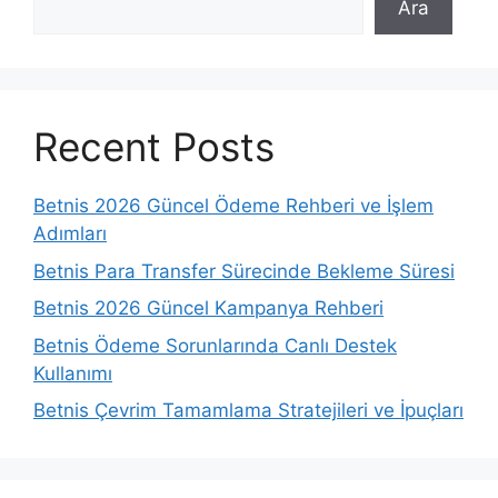
Ara
Recent Posts
Betnis 2026 Güncel Ödeme Rehberi ve İşlem
Adımları
Betnis Para Transfer Sürecinde Bekleme Süresi
Betnis 2026 Güncel Kampanya Rehberi
Betnis Ödeme Sorunlarında Canlı Destek
Kullanımı
Betnis Çevrim Tamamlama Stratejileri ve İpuçları