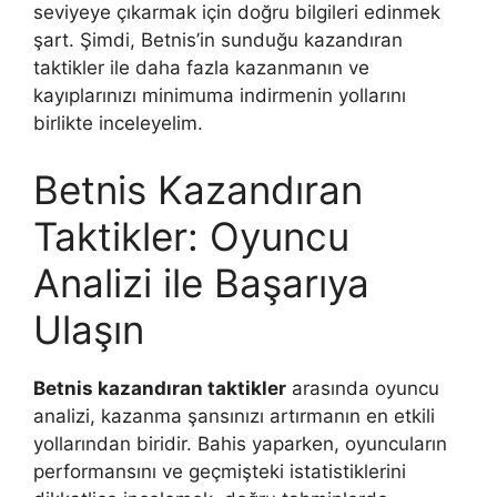
seviyeye çıkarmak için doğru bilgileri edinmek
şart. Şimdi, Betnis’in sunduğu kazandıran
taktikler ile daha fazla kazanmanın ve
kayıplarınızı minimuma indirmenin yollarını
birlikte inceleyelim.
Betnis Kazandıran
Taktikler: Oyuncu
Analizi ile Başarıya
Ulaşın
Betnis kazandıran taktikler
arasında oyuncu
analizi, kazanma şansınızı artırmanın en etkili
yollarından biridir. Bahis yaparken, oyuncuların
performansını ve geçmişteki istatistiklerini