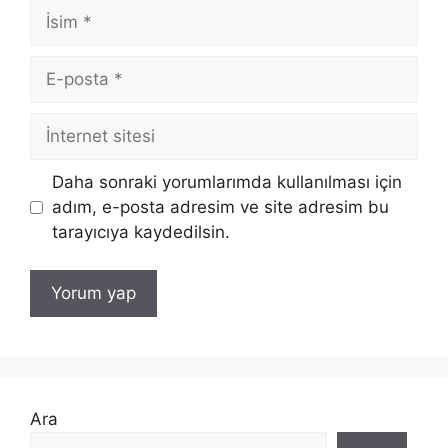
İsim
E-
posta
İnternet
sitesi
Daha sonraki yorumlarımda kullanılması için
adım, e-posta adresim ve site adresim bu
tarayıcıya kaydedilsin.
Ara