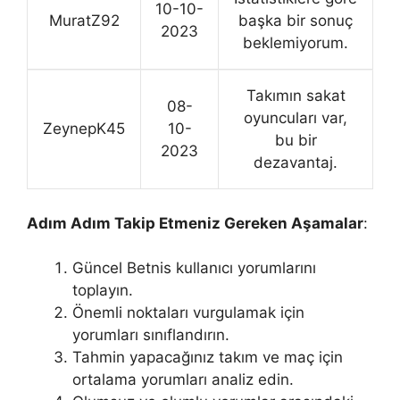
10-10-
MuratZ92
başka bir sonuç
2023
beklemiyorum.
Takımın sakat
08-
oyuncuları var,
ZeynepK45
10-
bu bir
2023
dezavantaj.
Adım Adım Takip Etmeniz Gereken Aşamalar
:
Güncel Betnis kullanıcı yorumlarını
toplayın.
Önemli noktaları vurgulamak için
yorumları sınıflandırın.
Tahmin yapacağınız takım ve maç için
ortalama yorumları analiz edin.