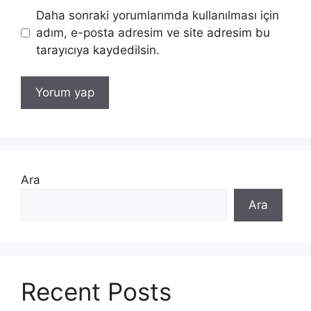
Daha sonraki yorumlarımda kullanılması için
adım, e-posta adresim ve site adresim bu
tarayıcıya kaydedilsin.
Ara
Ara
Recent Posts