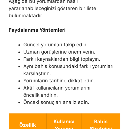
Aşağıda bu yorumlardan nasıl
yararlanabileceğinizi gösteren bir liste
bulunmaktadır:
Faydalanma Yöntemleri
Güncel yorumları takip edin.
Uzman görüşlerine önem verin.
Farklı kaynaklardan bilgi toplayın.
Aynı bahis konusundaki farklı yorumları
karşılaştırın.
Yorumların tarihine dikkat edin.
Aktif kullanıcıların yorumlarını
önceliklendirin.
Önceki sonuçları analiz edin.
Kullanıcı
Bahis
Özellik
Yorumu
Stratejisi