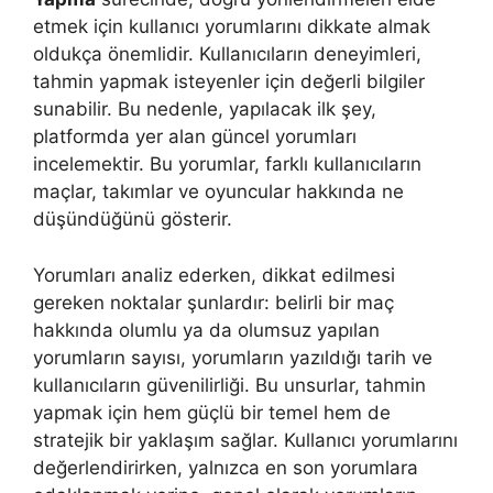
etmek için kullanıcı yorumlarını dikkate almak
oldukça önemlidir. Kullanıcıların deneyimleri,
tahmin yapmak isteyenler için değerli bilgiler
sunabilir. Bu nedenle, yapılacak ilk şey,
platformda yer alan güncel yorumları
incelemektir. Bu yorumlar, farklı kullanıcıların
maçlar, takımlar ve oyuncular hakkında ne
düşündüğünü gösterir.
Yorumları analiz ederken, dikkat edilmesi
gereken noktalar şunlardır: belirli bir maç
hakkında olumlu ya da olumsuz yapılan
yorumların sayısı, yorumların yazıldığı tarih ve
kullanıcıların güvenilirliği. Bu unsurlar, tahmin
yapmak için hem güçlü bir temel hem de
stratejik bir yaklaşım sağlar. Kullanıcı yorumlarını
değerlendirirken, yalnızca en son yorumlara