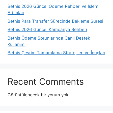
Betnis 2026 Güncel Ödeme Rehberi ve İşlem
Adımları
Betnis Para Transfer Sürecinde Bekleme Süresi
Betnis 2026 Güncel Kampanya Rehberi
Betnis Ödeme Sorunlarında Canlı Destek
Kullanımı
Betnis Çevrim Tamamlama Stratejileri ve İpuçları
Recent Comments
Görüntülenecek bir yorum yok.