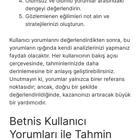
Olumsuz ve olumlu yorumlar arasındaki
dengeyi değerlendirin.
Gözlemlenen eğilimleri not alın ve
stratejilerinizi oluşturun.
Kullanıcı yorumlarını değerlendirdikten sonra, bu
yorumların ışığında kendi analizlerinizi yapmanız
faydalı olacaktır. Her kullanıcının bakış açısı
çerçevesinde, tahminlerinizde daha
derinlemesine bir anlayış geliştirebilirsiniz.
Unutmayın ki, yorumlar yalnızca birer referans
noktasıdır; ancak, doğru bir şekilde
değerlendirildiğinde, kazancınızı artıracak büyük
bir yardımcıdır.
Betnis Kullanıcı
Yorumları ile Tahmin