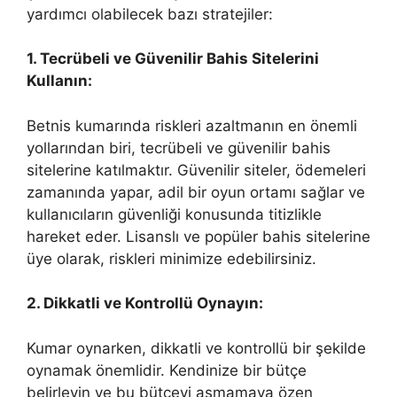
yardımcı olabilecek bazı stratejiler:
1. Tecrübeli ve Güvenilir Bahis Sitelerini
Kullanın:
Betnis kumarında riskleri azaltmanın en önemli
yollarından biri, tecrübeli ve güvenilir bahis
sitelerine katılmaktır. Güvenilir siteler, ödemeleri
zamanında yapar, adil bir oyun ortamı sağlar ve
kullanıcıların güvenliği konusunda titizlikle
hareket eder. Lisanslı ve popüler bahis sitelerine
üye olarak, riskleri minimize edebilirsiniz.
2. Dikkatli ve Kontrollü Oynayın:
Kumar oynarken, dikkatli ve kontrollü bir şekilde
oynamak önemlidir. Kendinize bir bütçe
belirleyin ve bu bütçeyi aşmamaya özen