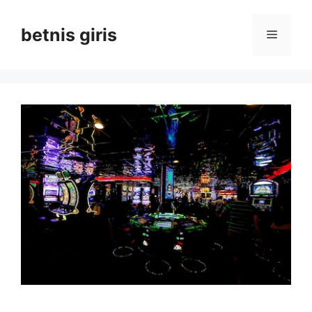
İçeriğe
atla
betnis giris
Menü