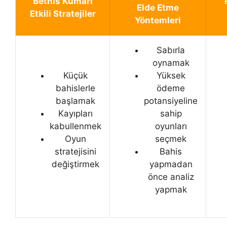
Betnis Kumarı
Elde Etme
Etkili Stratejiler
Yöntemleri
Sabırla
oynamak
Küçük
Yüksek
bahislerle
ödeme
başlamak
potansiyeline
Kayıpları
sahip
kabullenmek
oyunları
Oyun
seçmek
stratejisini
Bahis
değiştirmek
yapmadan
önce analiz
yapmak