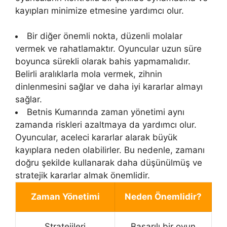
kayıpları minimize etmesine yardımcı olur.
Bir diğer önemli nokta, düzenli molalar
vermek ve rahatlamaktır. Oyuncular uzun süre
boyunca sürekli olarak bahis yapmamalıdır.
Belirli aralıklarla mola vermek, zihnin
dinlenmesini sağlar ve daha iyi kararlar almayı
sağlar.
Betnis Kumarında zaman yönetimi aynı
zamanda riskleri azaltmaya da yardımcı olur.
Oyuncular, aceleci kararlar alarak büyük
kayıplara neden olabilirler. Bu nedenle, zamanı
doğru şekilde kullanarak daha düşünülmüş ve
stratejik kararlar almak önemlidir.
Zaman Yönetimi
Neden Önemlidir?
Stratejileri
Başarılı bir oyun