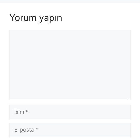
Yorum yapın
Yorum
İsim
E-
posta