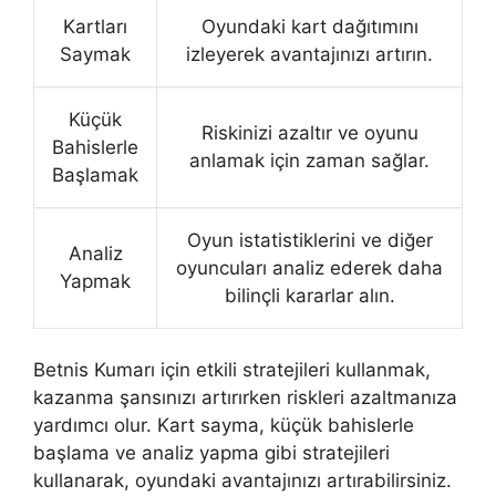
Kartları
Oyundaki kart dağıtımını
Saymak
izleyerek avantajınızı artırın.
Küçük
Riskinizi azaltır ve oyunu
Bahislerle
anlamak için zaman sağlar.
Başlamak
Oyun istatistiklerini ve diğer
Analiz
oyuncuları analiz ederek daha
Yapmak
bilinçli kararlar alın.
Betnis Kumarı için etkili stratejileri kullanmak,
kazanma şansınızı artırırken riskleri azaltmanıza
yardımcı olur. Kart sayma, küçük bahislerle
başlama ve analiz yapma gibi stratejileri
kullanarak, oyundaki avantajınızı artırabilirsiniz.