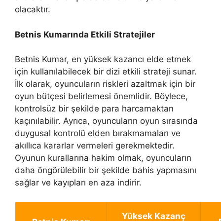
olacaktır.
Betnis Kumarında Etkili Stratejiler
Betnis Kumar, en yüksek kazancı elde etmek
için kullanılabilecek bir dizi etkili strateji sunar.
İlk olarak, oyuncuların riskleri azaltmak için bir
oyun bütçesi belirlemesi önemlidir. Böylece,
kontrolsüz bir şekilde para harcamaktan
kaçınılabilir. Ayrıca, oyuncuların oyun sırasında
duygusal kontrolü elden bırakmamaları ve
akıllıca kararlar vermeleri gerekmektedir.
Oyunun kurallarına hakim olmak, oyuncuların
daha öngörülebilir bir şekilde bahis yapmasını
sağlar ve kayıpları en aza indirir.
Yüksek Kazanç