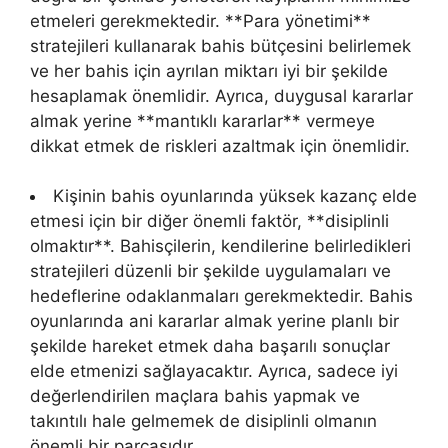
etmeleri gerekmektedir. **Para yönetimi**
stratejileri kullanarak bahis bütçesini belirlemek
ve her bahis için ayrılan miktarı iyi bir şekilde
hesaplamak önemlidir. Ayrıca, duygusal kararlar
almak yerine **mantıklı kararlar** vermeye
dikkat etmek de riskleri azaltmak için önemlidir.
Kişinin bahis oyunlarında yüksek kazanç elde
etmesi için bir diğer önemli faktör, **disiplinli
olmaktır**. Bahisçilerin, kendilerine belirledikleri
stratejileri düzenli bir şekilde uygulamaları ve
hedeflerine odaklanmaları gerekmektedir. Bahis
oyunlarında ani kararlar almak yerine planlı bir
şekilde hareket etmek daha başarılı sonuçlar
elde etmenizi sağlayacaktır. Ayrıca, sadece iyi
değerlendirilen maçlara bahis yapmak ve
takıntılı hale gelmemek de disiplinli olmanın
önemli bir parçasıdır.