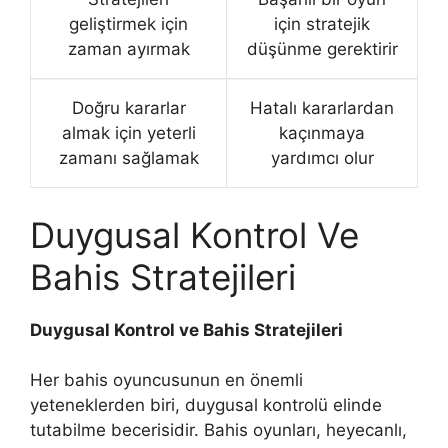
geliştirmek için
için stratejik
zaman ayırmak
düşünme gerektirir
Doğru kararlar
Hatalı kararlardan
almak için yeterli
kaçınmaya
zamanı sağlamak
yardımcı olur
Duygusal Kontrol Ve
Bahis Stratejileri
Duygusal Kontrol ve Bahis Stratejileri
Her bahis oyuncusunun en önemli
yeteneklerden biri, duygusal kontrolü elinde
tutabilme becerisidir. Bahis oyunları, heyecanlı,