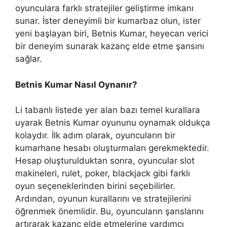
oyunculara farklı stratejiler geliştirme imkanı
sunar. İster deneyimli bir kumarbaz olun, ister
yeni başlayan biri, Betnis Kumar, heyecan verici
bir deneyim sunarak kazanç elde etme şansını
sağlar.
Betnis Kumar Nasıl Oynanır?
Li tabanlı listede yer alan bazı temel kurallara
uyarak Betnis Kumar oyununu oynamak oldukça
kolaydır. İlk adım olarak, oyuncuların bir
kumarhane hesabı oluşturmaları gerekmektedir.
Hesap oluşturulduktan sonra, oyuncular slot
makineleri, rulet, poker, blackjack gibi farklı
oyun seçeneklerinden birini seçebilirler.
Ardından, oyunun kurallarını ve stratejilerini
öğrenmek önemlidir. Bu, oyuncuların şanslarını
artırarak kazanç elde etmelerine yardımcı