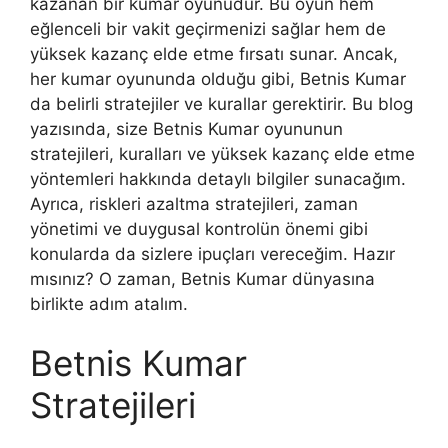
kazanan bir kumar oyunudur. Bu oyun hem
eğlenceli bir vakit geçirmenizi sağlar hem de
yüksek kazanç elde etme fırsatı sunar. Ancak,
her kumar oyununda olduğu gibi, Betnis Kumar
da belirli stratejiler ve kurallar gerektirir. Bu blog
yazısında, size Betnis Kumar oyununun
stratejileri, kuralları ve yüksek kazanç elde etme
yöntemleri hakkında detaylı bilgiler sunacağım.
Ayrıca, riskleri azaltma stratejileri, zaman
yönetimi ve duygusal kontrolün önemi gibi
konularda da sizlere ipuçları vereceğim. Hazır
mısınız? O zaman, Betnis Kumar dünyasına
birlikte adım atalım.
Betnis Kumar
Stratejileri