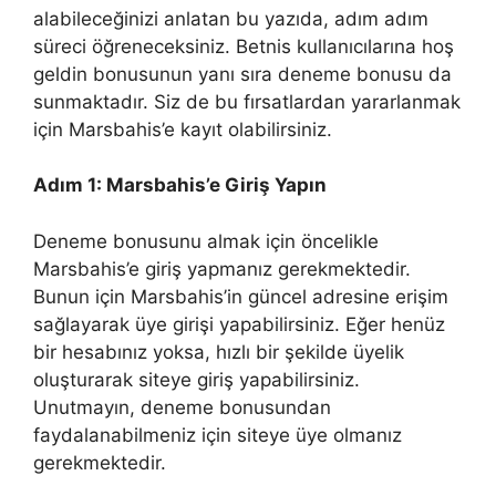
alabileceğinizi anlatan bu yazıda, adım adım
süreci öğreneceksiniz. Betnis kullanıcılarına hoş
geldin bonusunun yanı sıra deneme bonusu da
sunmaktadır. Siz de bu fırsatlardan yararlanmak
için Marsbahis’e kayıt olabilirsiniz.
Adım 1: Marsbahis’e Giriş Yapın
Deneme bonusunu almak için öncelikle
Marsbahis’e giriş yapmanız gerekmektedir.
Bunun için Marsbahis’in güncel adresine erişim
sağlayarak üye girişi yapabilirsiniz. Eğer henüz
bir hesabınız yoksa, hızlı bir şekilde üyelik
oluşturarak siteye giriş yapabilirsiniz.
Unutmayın, deneme bonusundan
faydalanabilmeniz için siteye üye olmanız
gerekmektedir.