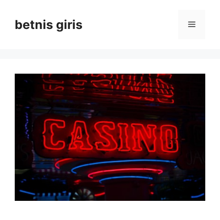
İçeriğe
atla
betnis giris
Menü