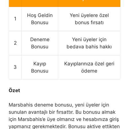
Hoş Geldin
Yeni üyelere özel
1
Bonusu
bonus fırsatı
Deneme
Yeni üyeler için
2
Bonusu
bedava bahis hakkı
Kayıp
Kayıplarınıza özel geri
3
Bonusu
ödeme
Özet
Marsbahis deneme bonusu, yeni üyeler için
sunulan avantajlı bir fırsattır. Bu bonusu almak
için Marsbahis’e üye olmanız ve hesabınıza giriş
yapmanız gerekmektedir. Bonusu aktive ettikten