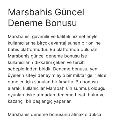
Marsbahis Güncel
Deneme Bonusu
Marsbahis, güvenilir ve kaliteli hizmetleriyle
kullanıcılarına birçok avantaj sunan bir online
bahis platformudur. Bu platformda bulunan
Marsbahis güncel deneme bonusu ise
kullanıcıların dikkatini çeken ve tercih
sebeplerinden biridir. Deneme bonusu, yeni
üyelerin siteyi deneyimleyip bir miktar gelir elde
etmeleri için sunulan bir fırsattır. Bu bonusu
alarak, kullanıcılar Marsbahis’in sunmuş olduğu
oyunları riske atmadan deneme fırsatı bulur ve
kazançlı bir başlangıç yaparlar.
Marsbahis deneme bonusunu almak oldukça