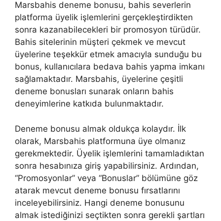
Marsbahis deneme bonusu, bahis severlerin
platforma üyelik işlemlerini gerçekleştirdikten
sonra kazanabilecekleri bir promosyon türüdür.
Bahis sitelerinin müşteri çekmek ve mevcut
üyelerine teşekkür etmek amacıyla sunduğu bu
bonus, kullanıcılara bedava bahis yapma imkanı
sağlamaktadır. Marsbahis, üyelerine çeşitli
deneme bonusları sunarak onların bahis
deneyimlerine katkıda bulunmaktadır.
Deneme bonusu almak oldukça kolaydır. İlk
olarak, Marsbahis platformuna üye olmanız
gerekmektedir. Üyelik işlemlerini tamamladıktan
sonra hesabınıza giriş yapabilirsiniz. Ardından,
“Promosyonlar” veya “Bonuslar” bölümüne göz
atarak mevcut deneme bonusu fırsatlarını
inceleyebilirsiniz. Hangi deneme bonusunu
almak istediğinizi seçtikten sonra gerekli şartları