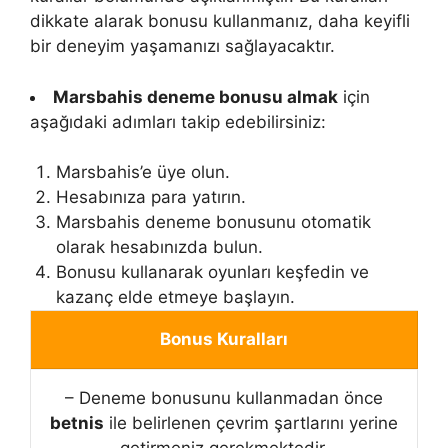
dikkate alarak bonusu kullanmanız, daha keyifli
bir deneyim yaşamanızı sağlayacaktır.
Marsbahis deneme bonusu almak
için
aşağıdaki adımları takip edebilirsiniz:
Marsbahis’e üye olun.
Hesabınıza para yatırın.
Marsbahis deneme bonusunu otomatik
olarak hesabınızda bulun.
Bonusu kullanarak oyunları keşfedin ve
kazanç elde etmeye başlayın.
Bonus Kuralları
– Deneme bonusunu kullanmadan önce
betnis
ile belirlenen çevrim şartlarını yerine