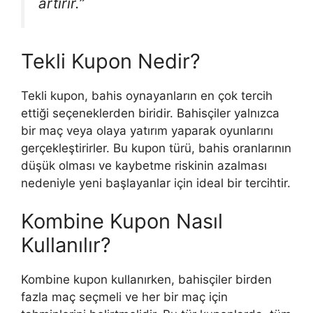
artırır.”
Tekli Kupon Nedir?
Tekli kupon, bahis oynayanların en çok tercih
ettiği seçeneklerden biridir. Bahisçiler yalnızca
bir maç veya olaya yatırım yaparak oyunlarını
gerçekleştirirler. Bu kupon türü, bahis oranlarının
düşük olması ve kaybetme riskinin azalması
nedeniyle yeni başlayanlar için ideal bir tercihtir.
Kombine Kupon Nasıl
Kullanılır?
Kombine kupon kullanırken, bahisçiler birden
fazla maç seçmeli ve her bir maç için