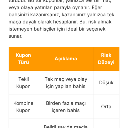
türüdür. Bu tür kuponlar, yalnızca tek bir maç
veya olaya yatırılan parayla oynanır. Eğer
bahsinizi kazanırsanız, kazancınız yalnızca tek
maça dayalı olarak hesaplanır. Bu, risk almak
istemeyen bahisçiler için ideal bir seçenek
sunar.
Kupon
Risk
Açıklama
Türü
Düzeyi
Tekli
Tek maç veya olay
Düşük
Kupon
için yapılan bahis
Kombine
Birden fazla maçı
Orta
Kupon
içeren bahis
Belirli sayıda maçla