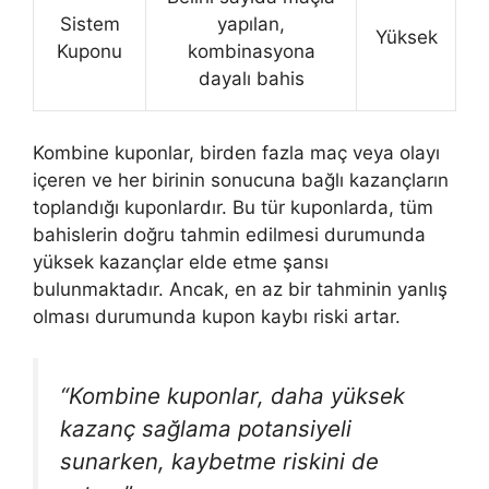
Sistem
yapılan,
Yüksek
Kuponu
kombinasyona
dayalı bahis
Kombine kuponlar, birden fazla maç veya olayı
içeren ve her birinin sonucuna bağlı kazançların
toplandığı kuponlardır. Bu tür kuponlarda, tüm
bahislerin doğru tahmin edilmesi durumunda
yüksek kazançlar elde etme şansı
bulunmaktadır. Ancak, en az bir tahminin yanlış
olması durumunda kupon kaybı riski artar.
“Kombine kuponlar, daha yüksek
kazanç sağlama potansiyeli
sunarken, kaybetme riskini de