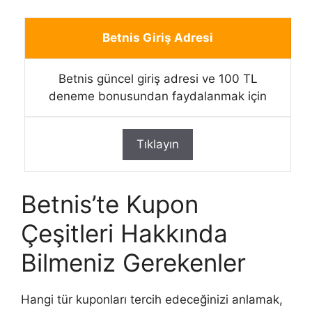
Betnis Giriş Adresi
Betnis güncel giriş adresi ve 100 TL
deneme bonusundan faydalanmak için
Tıklayın
Betnis’te Kupon
Çeşitleri Hakkında
Bilmeniz Gerekenler
Hangi tür kuponları tercih edeceğinizi anlamak,