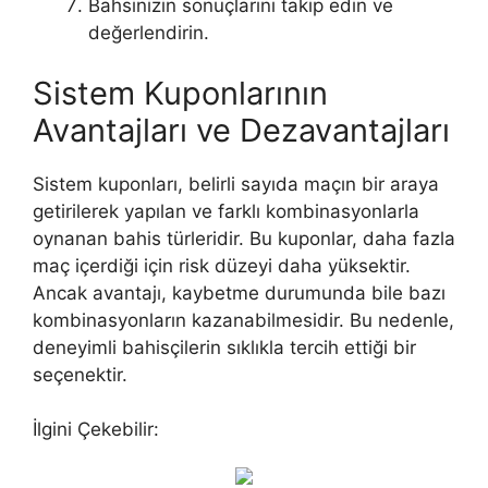
Bahsinizin sonuçlarını takip edin ve
değerlendirin.
Sistem Kuponlarının
Avantajları ve Dezavantajları
Sistem kuponları, belirli sayıda maçın bir araya
getirilerek yapılan ve farklı kombinasyonlarla
oynanan bahis türleridir. Bu kuponlar, daha fazla
maç içerdiği için risk düzeyi daha yüksektir.
Ancak avantajı, kaybetme durumunda bile bazı
kombinasyonların kazanabilmesidir. Bu nedenle,
deneyimli bahisçilerin sıklıkla tercih ettiği bir
seçenektir.
İlgini Çekebilir: