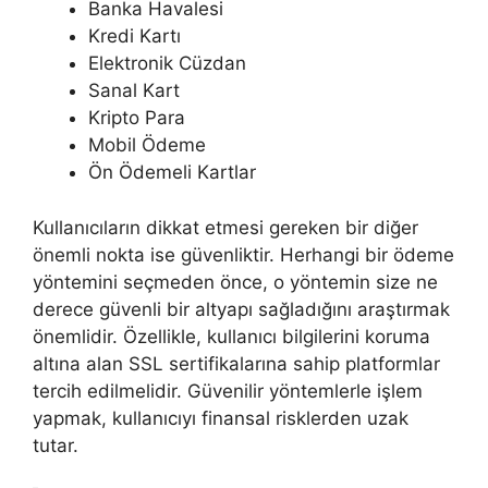
Banka Havalesi
Kredi Kartı
Elektronik Cüzdan
Sanal Kart
Kripto Para
Mobil Ödeme
Ön Ödemeli Kartlar
Kullanıcıların dikkat etmesi gereken bir diğer
önemli nokta ise güvenliktir. Herhangi bir ödeme
yöntemini seçmeden önce, o yöntemin size ne
derece güvenli bir altyapı sağladığını araştırmak
önemlidir. Özellikle, kullanıcı bilgilerini koruma
altına alan SSL sertifikalarına sahip platformlar
tercih edilmelidir. Güvenilir yöntemlerle işlem
yapmak, kullanıcıyı finansal risklerden uzak
tutar.