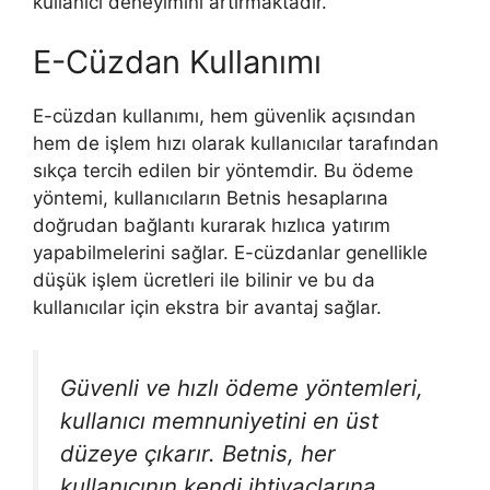
kullanıcı deneyimini artırmaktadır.
E-Cüzdan Kullanımı
E-cüzdan kullanımı, hem güvenlik açısından
hem de işlem hızı olarak kullanıcılar tarafından
sıkça tercih edilen bir yöntemdir. Bu ödeme
yöntemi, kullanıcıların Betnis hesaplarına
doğrudan bağlantı kurarak hızlıca yatırım
yapabilmelerini sağlar. E-cüzdanlar genellikle
düşük işlem ücretleri ile bilinir ve bu da
kullanıcılar için ekstra bir avantaj sağlar.
Güvenli ve hızlı ödeme yöntemleri,
kullanıcı memnuniyetini en üst
düzeye çıkarır. Betnis, her
kullanıcının kendi ihtiyaçlarına