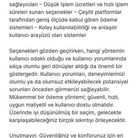
sağlayıcıları – Düşük işlem ücretleri ve hızlı işlem
süreleri sunan seçenekler – Çeşitli platformlar
tarafından geniş ölçüde kabul gören ödeme
sistemleri – Kolay kullanılabilirliği ve anlaşılır
kullanıcı arayüzü olan sistemler
Seçenekleri gözden geçirirken, hangi yöntemin
kullanıcı odaklı olduğu ve kullanıcı yorumlarında
sıkça olumlu geri dönüşler aldığı da önemli bir
göstergedir. Kullanıcı yorumları, deneyimlerinizi
olumlu ya da olumsuz etkileyebilecek potansiyel
sorunları önceden görmenizi sağlayabilir.
Mükemmel bir ödeme yöntemi; güvenli, hızlı,
uygun maliyetli ve kullanıcı dostu olmalıdır.
Üzerinde iyi düşünülmüş bir seçim, gelecekte
karşılaşabileceğiniz birçok sıkıntıyı önleyecektir.
Unutmayın: Güvenliğiniz ve konforunuz için en