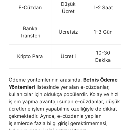
Düşük
E-Cüzdan
1-2 Saat
Ücret
Banka
Ücretsiz
1-3 Gün
Transferi
10-30
Kripto Para
Ücretli
Dakika
Ödeme yöntemlerinin arasında,
Betnis Ödeme
Yöntemleri
listesinde yer alan e-cüzdanlar,
kullanıcılar için oldukça popülerdir. Kolay ve hızlı
işlem yapma avantajı sunan e-cüzdanlar, düşük
ücretlerle işlem yapabilme özelliğiyle de dikkat
çekmektedir. Ayrıca, e-cüzdanla yapılan
işlemlerde fazla bilgi girişi gerektirmemesi,