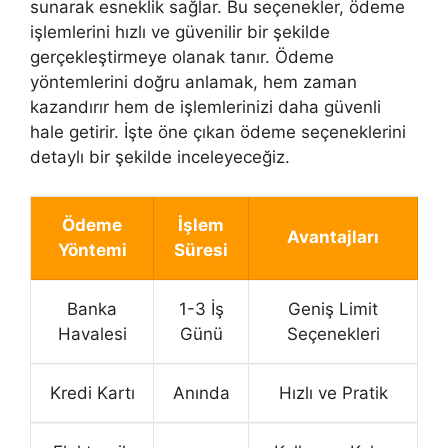
sunarak esneklik sağlar. Bu seçenekler, ödeme
işlemlerini hızlı ve güvenilir bir şekilde
gerçekleştirmeye olanak tanır. Ödeme
yöntemlerini doğru anlamak, hem zaman
kazandırır hem de işlemlerinizi daha güvenli
hale getirir. İşte öne çıkan ödeme seçeneklerini
detaylı bir şekilde inceleyeceğiz.
Ödeme
İşlem
Avantajları
Yöntemi
Süresi
Banka
1-3 İş
Geniş Limit
Havalesi
Günü
Seçenekleri
Kredi Kartı
Anında
Hızlı ve Pratik