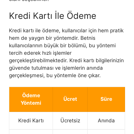
Kredi Kartı İle Ödeme
Kredi kartı ile ödeme, kullanıcılar için hem pratik
hem de yaygın bir yöntemdir. Betnis
kullanıcılarının büyük bir bölümü, bu yöntemi
tercih ederek hızlı işlemler
gerçekleştirebilmektedir. Kredi kartı bilgilerinizin
güvende tutulması ve işlemlerin anında
gerçekleşmesi, bu yöntemle öne çıkar.
Ödeme
Ücret
Süre
Yöntemi
Kredi Kartı
Ücretsiz
Anında