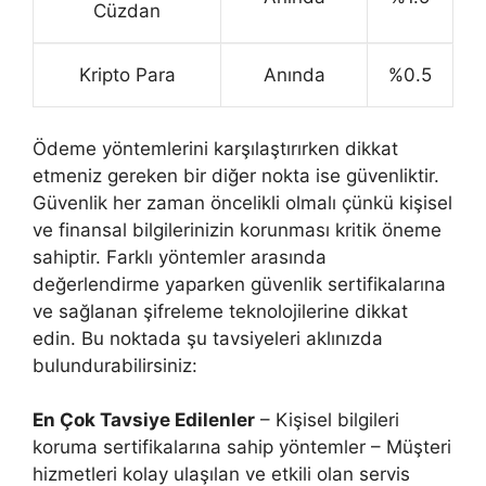
Cüzdan
Kripto Para
Anında
%0.5
Ödeme yöntemlerini karşılaştırırken dikkat
etmeniz gereken bir diğer nokta ise güvenliktir.
Güvenlik her zaman öncelikli olmalı çünkü kişisel
ve finansal bilgilerinizin korunması kritik öneme
sahiptir. Farklı yöntemler arasında
değerlendirme yaparken güvenlik sertifikalarına
ve sağlanan şifreleme teknolojilerine dikkat
edin. Bu noktada şu tavsiyeleri aklınızda
bulundurabilirsiniz:
En Çok Tavsiye Edilenler
– Kişisel bilgileri
koruma sertifikalarına sahip yöntemler – Müşteri
hizmetleri kolay ulaşılan ve etkili olan servis