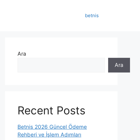
betnis
Ara
Ara
Recent Posts
Betnis 2026 Güncel Ödeme
Rehberi ve İşlem Adımları