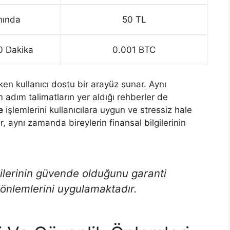
nında
50 TL
0 Dakika
0.001 BTC
rken kullanıcı dostu bir arayüz sunar. Aynı
 adım talimatların yer aldığı rehberler de
e
işlemlerini kullanıcılara uygun ve stressiz hale
, aynı zamanda bireylerin finansal bilgilerinin
erilerinin güvende olduğunu garanti
 önlemlerini uygulamaktadır.