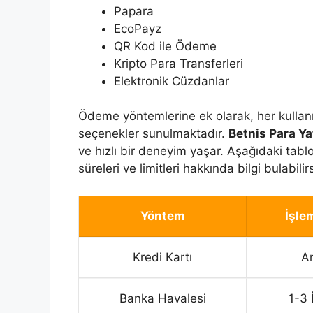
Papara
EcoPayz
QR Kod ile Ödeme
Kripto Para Transferleri
Elektronik Cüzdanlar
Ödeme yöntemlerine ek olarak, her kullanıcı
seçenekler sunulmaktadır.
Betnis Para Y
ve hızlı bir deneyim yaşar. Aşağıdaki tabl
süreleri ve limitleri hakkında bilgi bulabilirs
Yöntem
İşle
Kredi Kartı
A
Banka Havalesi
1-3 