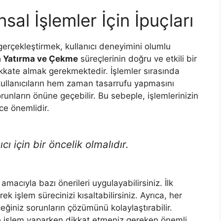
sal İşlemler İçin İpuçları
r gerçekleştirmek, kullanıcı deneyimini olumlu
a Yatırma ve Çekme
süreçlerinin doğru ve etkili bir
dikkate almak gerekmektedir. İşlemler sırasında
kullanıcıların hem zaman tasarrufu yapmasını
runların önüne geçebilir. Bu sebeple, işlemlerinizin
ce önemlidir.
ı için bir öncelik olmalıdır.
macıyla bazı önerileri uygulayabilirsiniz. İlk
ek işlem sürecinizi kısaltabilirsiniz. Ayrıca, her
ceğiniz sorunların çözümünü kolaylaştırabilir.
’te işlem yaparken dikkat etmeniz gereken önemli