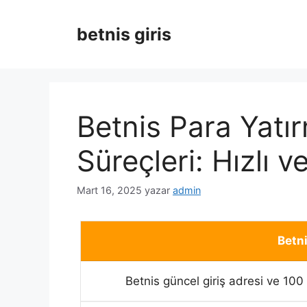
İçeriğe
atla
betnis giris
Betnis Para Yat
Süreçleri: Hızlı v
Mart 16, 2025
yazar
admin
Betni
Betnis güncel giriş adresi ve 1