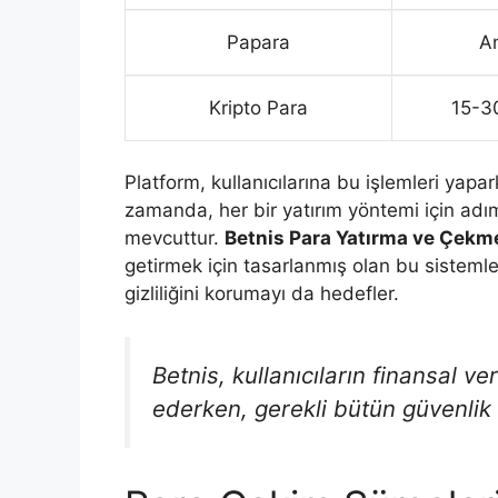
Papara
A
Kripto Para
15-3
Platform, kullanıcılarına bu işlemleri yapa
zamanda, her bir yatırım yöntemi için adım
mevcuttur.
Betnis Para Yatırma ve Çekm
getirmek için tasarlanmış olan bu sistemler
gizliliğini korumayı da hedefler.
Betnis, kullanıcıların finansal v
ederken, gerekli bütün güvenlik