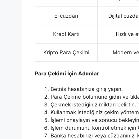
E-cüzdan
Dijital cüzda
Kredi Kartı
Hızlı ve e
Kripto Para Çekimi
Modern ve 
Para Çekimi İçin Adımlar
Betnis hesabınıza giriş yapın.
Para Çekme bölümüne gidin ve tıkla
Çekmek istediğiniz miktarı belirtin.
Kullanmak istediğiniz çekim yöntemi
İşlemi onaylayın ve sonucu bekleyin
İşlem durumunu kontrol etmek için
Banka hesabınızı veya cüzdanınızı k