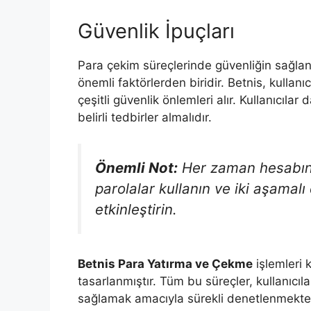
Güvenlik İpuçları
Para çekim süreçlerinde güvenliğin sağlanm
önemli faktörlerden biridir. Betnis, kullanıc
çeşitli güvenlik önlemleri alır. Kullanıcılar
belirli tedbirler almalıdır.
Önemli Not:
Her zaman hesabınız
parolalar kullanın ve iki aşamal
etkinleştirin.
Betnis Para Yatırma ve Çekme
işlemleri k
tasarlanmıştır. Tüm bu süreçler, kullanıcıl
sağlamak amacıyla sürekli denetlenmekte v