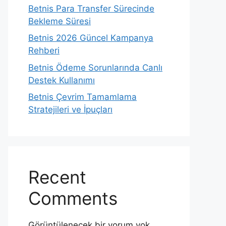
Betnis Para Transfer Sürecinde
Bekleme Süresi
Betnis 2026 Güncel Kampanya
Rehberi
Betnis Ödeme Sorunlarında Canlı
Destek Kullanımı
Betnis Çevrim Tamamlama
Stratejileri ve İpuçları
Recent
Comments
Görüntülenecek bir yorum yok.