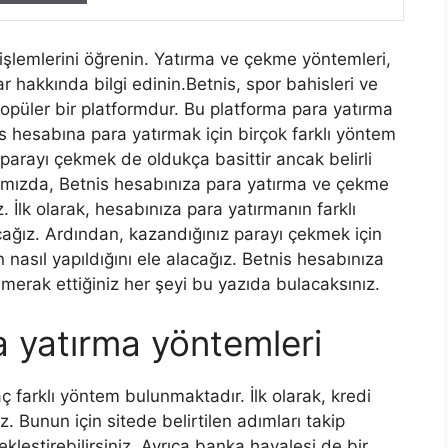
şlemlerini öğrenin. Yatırma ve çekme yöntemleri,
lar hakkında bilgi edinin.Betnis, spor bahisleri ve
popüler bir platformdur. Bu platforma para yatırma
s hesabına para yatırmak için birçok farklı yöntem
parayı çekmek de oldukça basittir ancak belirli
zımızda, Betnis hesabınıza para yatırma ve çekme
z. İlk olarak, hesabınıza para yatırmanın farklı
ağız. Ardından, kazandığınız parayı çekmek için
nasıl yapıldığını ele alacağız. Betnis hesabınıza
merak ettiğiniz her şeyi bu yazıda bulacaksınız.
a yatırma yöntemleri
ç farklı yöntem bulunmaktadır. İlk olarak, kredi
iz. Bunun için sitede belirtilen adımları takip
kleştirebilirsiniz. Ayrıca banka havalesi de bir