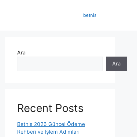
betnis
Ara
Ara
Recent Posts
Betnis 2026 Güncel Ödeme
Rehberi ve İşlem Adımları