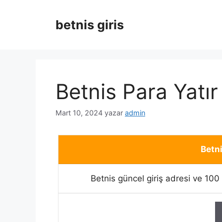
İçeriğe
atla
betnis giris
Betnis Para Yatı
Mart 10, 2024
yazar
admin
Betni
Betnis güncel giriş adresi ve 1