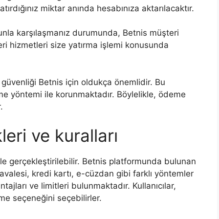
ırdığınız miktar anında hesabınıza aktarılacaktır.
runla karşılaşmanız durumunda, Betnis müşteri
şteri hizmetleri size yatırma işlemi konusunda
n güvenliği Betnis için oldukça önemlidir. Bu
me yöntemi ile korunmaktadır. Böylelikle, ödeme
.
ri ve kuralları
le gerçekleştirilebilir. Betnis platformunda bulunan
alesi, kredi kartı, e-cüzdan gibi farklı yöntemler
ajları ve limitleri bulunmaktadır. Kullanıcılar,
e seçeneğini seçebilirler.