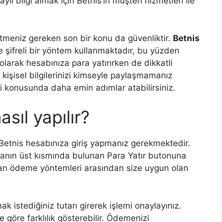
ı bilgi almak için Betnis’in müşteri hizmetleri ile
etmeniz gereken son bir konu da güvenliktir.
Betnis
 ve şifreli bir yöntem kullanmaktadır, bu yüzden
larak hesabınıza para yatırırken de dikkatli
 kişisel bilgilerinizi kimseyle paylaşmamanız
i konusunda daha emin adımlar atabilirsiniz.
sıl yapılır?
 Betnis hesabınıza giriş yapmanız gerekmektedir.
fanın üst kısmında bulunan Para Yatır butonuna
olan ödeme yöntemleri arasından size uygun olan
istediğiniz tutarı girerek işlemi onaylayınız.
göre farklılık gösterebilir. Ödemenizi