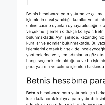
Betnis hesabınıza para yatırma ve çekme i
işlemlerin nasıl yapıldığı, kurallar ve adım
online casino oyunları oynayabileceğiniz 
ve çekme işlemleri oldukça kolaydır. Betni
bulunmaktadır. Aynı şekilde, kazandığınız 
kurallar ve adımlar bulunmaktadır. Bu ya
işlemlerini detaylı bir şekilde inceleyeceği
yöntemlerine ve işlem adımlarına göz atac
hangi seçeneklerin olduğunu ve bu işlemin 
para yatırma ve çekme işlemleri hakkında 
Betnis hesabına par
Betnis
hesabınıza para yatırmak için birka
kartı kullanarak kolayca para yatırabilirsin
ederek kısa sürede para transferinizi gerçe