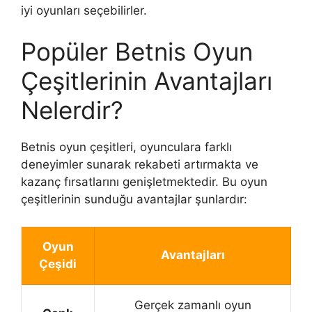
iyi oyunları seçebilirler.
Popüler Betnis Oyun
Çeşitlerinin Avantajları
Nelerdir?
Betnis oyun çeşitleri, oyunculara farklı
deneyimler sunarak rekabeti artırmakta ve
kazanç fırsatlarını genişletmektedir. Bu oyun
çeşitlerinin sunduğu avantajlar şunlardır:
Oyun
Avantajları
Çeşidi
Gerçek zamanlı oyun