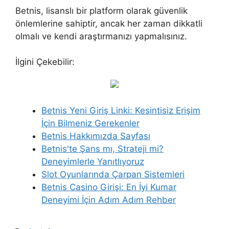
Betnis, lisanslı bir platform olarak güvenlik
önlemlerine sahiptir, ancak her zaman dikkatli
olmalı ve kendi araştırmanızı yapmalısınız.
İlgini Çekebilir:
Betnis Yeni Giriş Linki: Kesintisiz Erişim
İçin Bilmeniz Gerekenler
Betnis Hakkımızda Sayfası
Betnis'te Şans mı, Strateji mi?
Deneyimlerle Yanıtlıyoruz
Slot Oyunlarında Çarpan Sistemleri
Betnis Casino Girişi: En İyi Kumar
Deneyimi İçin Adım Adım Rehber