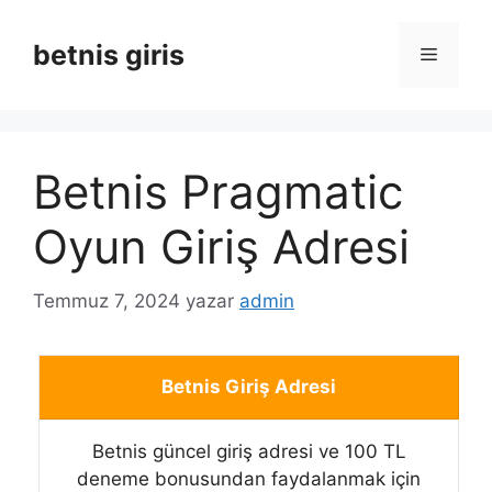
İçeriğe
atla
betnis giris
Menü
Betnis Pragmatic
Oyun Giriş Adresi
Temmuz 7, 2024
yazar
admin
Betnis Giriş Adresi
Betnis güncel giriş adresi ve 100 TL
deneme bonusundan faydalanmak için