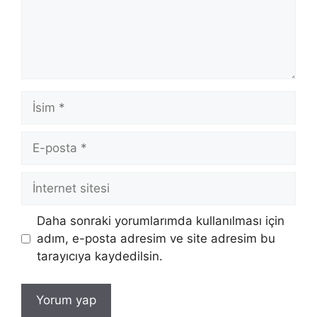
İsim
E-
posta
İnternet
sitesi
Daha sonraki yorumlarımda kullanılması için
adım, e-posta adresim ve site adresim bu
tarayıcıya kaydedilsin.