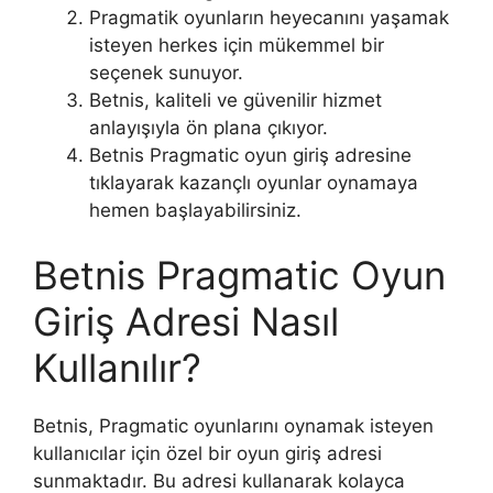
Pragmatik oyunların heyecanını yaşamak
isteyen herkes için mükemmel bir
seçenek sunuyor.
Betnis, kaliteli ve güvenilir hizmet
anlayışıyla ön plana çıkıyor.
Betnis Pragmatic oyun giriş adresine
tıklayarak kazançlı oyunlar oynamaya
hemen başlayabilirsiniz.
Betnis Pragmatic Oyun
Giriş Adresi Nasıl
Kullanılır?
Betnis, Pragmatic oyunlarını oynamak isteyen
kullanıcılar için özel bir oyun giriş adresi
sunmaktadır. Bu adresi kullanarak kolayca