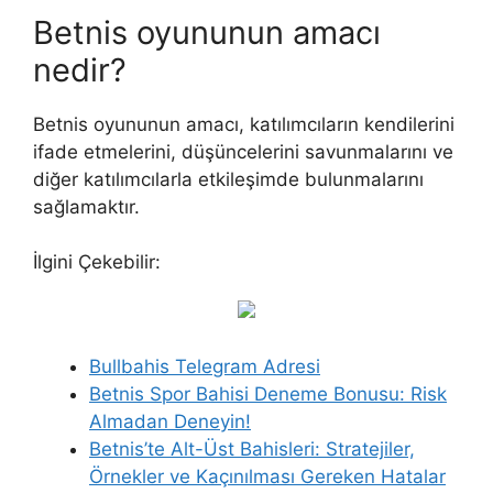
Betnis oyununun amacı
nedir?
Betnis oyununun amacı, katılımcıların kendilerini
ifade etmelerini, düşüncelerini savunmalarını ve
diğer katılımcılarla etkileşimde bulunmalarını
sağlamaktır.
İlgini Çekebilir:
Bullbahis Telegram Adresi
Betnis Spor Bahisi Deneme Bonusu: Risk
Almadan Deneyin!
Betnis’te Alt-Üst Bahisleri: Stratejiler,
Örnekler ve Kaçınılması Gereken Hatalar