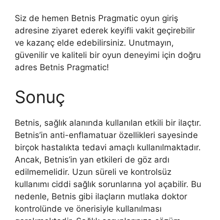
Siz de hemen Betnis Pragmatic oyun giriş
adresine ziyaret ederek keyifli vakit geçirebilir
ve kazanç elde edebilirsiniz. Unutmayın,
güvenilir ve kaliteli bir oyun deneyimi için doğru
adres Betnis Pragmatic!
Sonuç
Betnis, sağlık alanında kullanılan etkili bir ilaçtır.
Betnis’in anti-enflamatuar özellikleri sayesinde
birçok hastalıkta tedavi amaçlı kullanılmaktadır.
Ancak, Betnis’in yan etkileri de göz ardı
edilmemelidir. Uzun süreli ve kontrolsüz
kullanımı ciddi sağlık sorunlarına yol açabilir. Bu
nedenle, Betnis gibi ilaçların mutlaka doktor
kontrolünde ve önerisiyle kullanılması