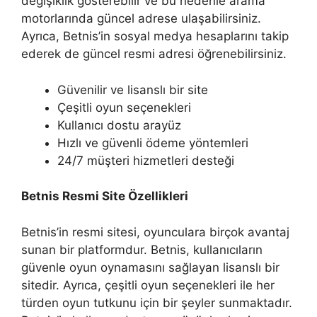
değişiklik gösterebilir ve bu nedenle arama
motorlarında güncel adrese ulaşabilirsiniz.
Ayrıca, Betnis’in sosyal medya hesaplarını takip
ederek de güncel resmi adresi öğrenebilirsiniz.
Güvenilir ve lisanslı bir site
Çeşitli oyun seçenekleri
Kullanıcı dostu arayüz
Hızlı ve güvenli ödeme yöntemleri
24/7 müşteri hizmetleri desteği
Betnis Resmi Site Özellikleri
Betnis’in resmi sitesi, oyunculara birçok avantaj
sunan bir platformdur. Betnis, kullanıcıların
güvenle oyun oynamasını sağlayan lisanslı bir
sitedir. Ayrıca, çeşitli oyun seçenekleri ile her
türden oyun tutkunu için bir şeyler sunmaktadır.