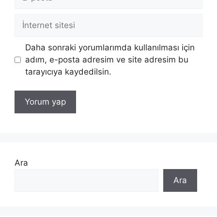
posta
İnternet
sitesi
Daha sonraki yorumlarımda kullanılması için
adım, e-posta adresim ve site adresim bu
tarayıcıya kaydedilsin.
Ara
Ara