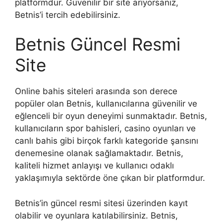
platformdur. Güvenilir bir site arıyorsanız,
Betnis’i tercih edebilirsiniz.
Betnis Güncel Resmi
Site
Online bahis siteleri arasında son derece
popüler olan Betnis, kullanıcılarına güvenilir ve
eğlenceli bir oyun deneyimi sunmaktadır. Betnis,
kullanıcıların spor bahisleri, casino oyunları ve
canlı bahis gibi birçok farklı kategoride şansını
denemesine olanak sağlamaktadır. Betnis,
kaliteli hizmet anlayışı ve kullanıcı odaklı
yaklaşımıyla sektörde öne çıkan bir platformdur.
Betnis’in güncel resmi sitesi üzerinden kayıt
olabilir ve oyunlara katılabilirsiniz. Betnis,