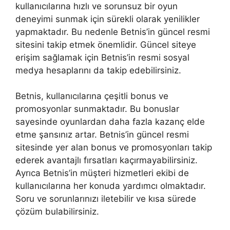
kullanıcılarına hızlı ve sorunsuz bir oyun
deneyimi sunmak için sürekli olarak yenilikler
yapmaktadır. Bu nedenle Betnis’in güncel resmi
sitesini takip etmek önemlidir. Güncel siteye
erişim sağlamak için Betnis’in resmi sosyal
medya hesaplarını da takip edebilirsiniz.
Betnis, kullanıcılarına çeşitli bonus ve
promosyonlar sunmaktadır. Bu bonuslar
sayesinde oyunlardan daha fazla kazanç elde
etme şansınız artar. Betnis’in güncel resmi
sitesinde yer alan bonus ve promosyonları takip
ederek avantajlı fırsatları kaçırmayabilirsiniz.
Ayrıca Betnis’in müşteri hizmetleri ekibi de
kullanıcılarına her konuda yardımcı olmaktadır.
Soru ve sorunlarınızı iletebilir ve kısa sürede
çözüm bulabilirsiniz.