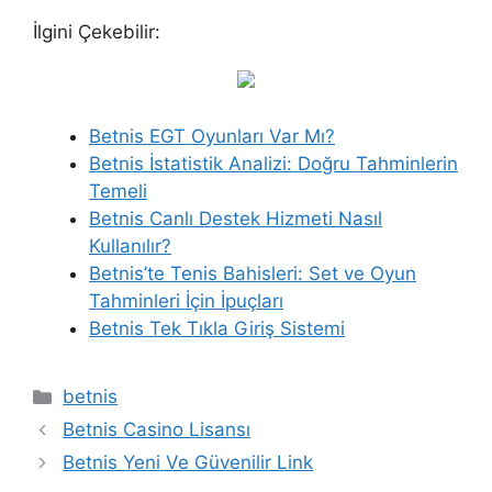
İlgini Çekebilir:
Betnis EGT Oyunları Var Mı?
Betnis İstatistik Analizi: Doğru Tahminlerin
Temeli
Betnis Canlı Destek Hizmeti Nasıl
Kullanılır?
Betnis’te Tenis Bahisleri: Set ve Oyun
Tahminleri İçin İpuçları
Betnis Tek Tıkla Giriş Sistemi
Kategoriler
betnis
Betnis Casino Lisansı
Betnis Yeni Ve Güvenilir Link