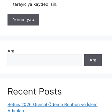
tarayıcıya kaydedilsin.
Ara
Ara
Recent Posts
Betnis 2026 Güncel Ödeme Rehberi ve İşlem
Adımları