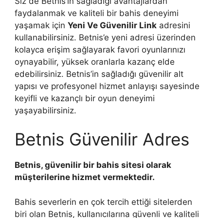
Siz de Betnis’in sağladığı avantajlardan
faydalanmak ve kaliteli bir bahis deneyimi
yaşamak için
Yeni Ve Güvenilir Link
adresini
kullanabilirsiniz. Betnis’e yeni adresi üzerinden
kolayca erişim sağlayarak favori oyunlarınızı
oynayabilir, yüksek oranlarla kazanç elde
edebilirsiniz. Betnis’in sağladığı güvenilir alt
yapısı ve profesyonel hizmet anlayışı sayesinde
keyifli ve kazançlı bir oyun deneyimi
yaşayabilirsiniz.
Betnis Güvenilir Adres
Betnis, güvenilir bir bahis sitesi olarak
müşterilerine hizmet vermektedir.
Bahis severlerin en çok tercih ettiği sitelerden
biri olan Betnis, kullanıcılarına güvenli ve kaliteli