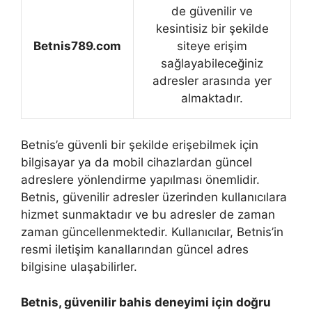
de güvenilir ve
kesintisiz bir şekilde
Betnis789.com
siteye erişim
sağlayabileceğiniz
adresler arasında yer
almaktadır.
Betnis’e güvenli bir şekilde erişebilmek için
bilgisayar ya da mobil cihazlardan güncel
adreslere yönlendirme yapılması önemlidir.
Betnis, güvenilir adresler üzerinden kullanıcılara
hizmet sunmaktadır ve bu adresler de zaman
zaman güncellenmektedir. Kullanıcılar, Betnis’in
resmi iletişim kanallarından güncel adres
bilgisine ulaşabilirler.
Betnis, güvenilir bahis deneyimi için doğru