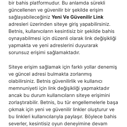
bir bahis platformudur. Bu anlamda sürekli
güncellenen ve güvenilir bir şekilde erişim
sağlayabileceğiniz
Yeni Ve Güvenilir Link
adresleri üzerinden siteye giriş yapabilirsiniz.
Betnis, kullanıcıların kesintisiz bir şekilde bahis
oynayabilmesi için düzenli olarak link değişikliği
yapmakta ve yeni adreslerini duyurarak
sorunsuz erişimi sağlamaktadır.
Siteye erişim sağlamak için farklı yollar denemiş
ve güncel adresi bulmakta zorlanmış
olabilirsiniz. Betnis güvenilirlik ve kullanıcı
memnuniyeti için link değişikliği yapmaktadır
ancak bu durum kullanıcıların siteye erişimini
zorlaştırabilir. Betnis, bu tür engellemelerle başa
çıkmak için yeni ve güvenilir linkler oluşturur ve
bu linkleri kullanıcılarıyla paylaşır. Böylece bahis
severler, kesintisiz oyun deneyimine devam