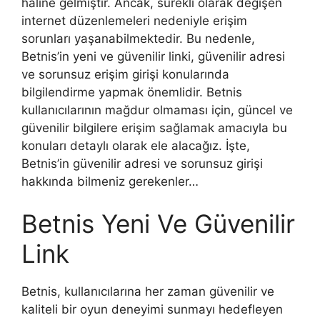
haline gelmiştir. Ancak, sürekli olarak değişen
internet düzenlemeleri nedeniyle erişim
sorunları yaşanabilmektedir. Bu nedenle,
Betnis’in yeni ve güvenilir linki, güvenilir adresi
ve sorunsuz erişim girişi konularında
bilgilendirme yapmak önemlidir. Betnis
kullanıcılarının mağdur olmaması için, güncel ve
güvenilir bilgilere erişim sağlamak amacıyla bu
konuları detaylı olarak ele alacağız. İşte,
Betnis’in güvenilir adresi ve sorunsuz girişi
hakkında bilmeniz gerekenler…
Betnis Yeni Ve Güvenilir
Link
Betnis, kullanıcılarına her zaman güvenilir ve
kaliteli bir oyun deneyimi sunmayı hedefleyen