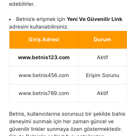
edebilirler.
Betnis’e erişmek için
Yeni Ve Güvenilir Link
adresini kullanabilirsiniz.
Giriş Adresi
Durum
www.betnis123.com
Aktif
www.betnis456.com
Erişim Sorunu
www.betnis789.com
Aktif
Betnis, kullanıcılarına sorunsuz bir şekilde bahis
deneyimi sunmak için her zaman güncel ve
güvenilir linkler sunmaya özen göstermektedir.