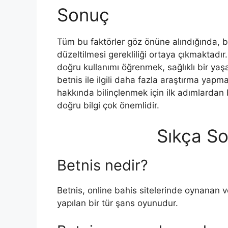
Sonuç
Tüm bu faktörler göz önüne alındığında, bet
düzeltilmesi gerekliliği ortaya çıkmaktadır
doğru kullanımı öğrenmek, sağlıklı bir ya
betnis ile ilgili daha fazla araştırma ya
hakkında bilinçlenmek için ilk adımlardan bi
doğru bilgi çok önemlidir.
Sıkça So
Betnis nedir?
Betnis, online bahis sitelerinde oynanan 
yapılan bir tür şans oyunudur.