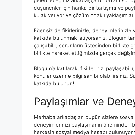
gelebileceğiniz arkadaşça bir ortam sunuy
düşünenler için harika bir tartışma ve pa
kulak veriyor ve çözüm odaklı yaklaşımları
Eğer siz de fikirlerinizle, deneyimlerinizl
katkıda bulunmak istiyorsanız, Blogum tam 
çalışabilir, sorunların üstesinden birlikte 
birlikte hareket ettiğimizde gerçek değişim
Blogum’a katılarak, fikirlerinizi paylaşabil
konular üzerine bilgi sahibi olabilirsiniz. 
katkıda bulunun!
Paylaşımlar ve Deney
Merhaba arkadaşlar, bugün sizlere sosya
deneyimlerinizi paylaşmanın öneminden
herkesin sosyal medya hesabı bulunuyor ve 