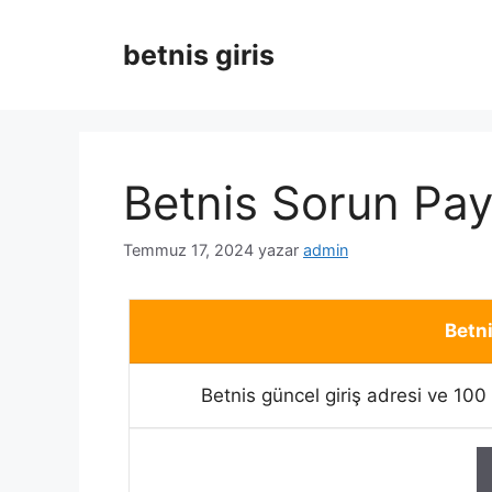
İçeriğe
atla
betnis giris
Betnis Sorun Payl
Temmuz 17, 2024
yazar
admin
Betni
Betnis güncel giriş adresi ve 1