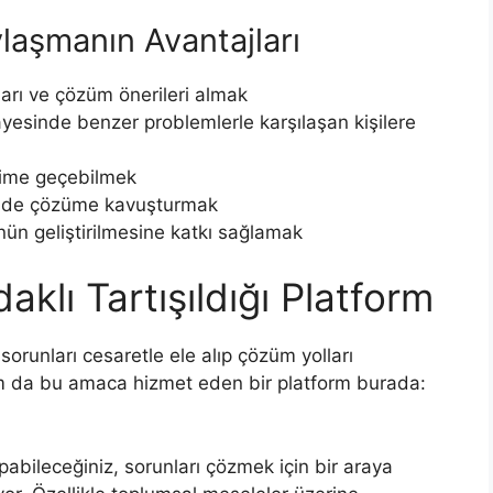
ylaşmanın Avantajları
ıları ve çözüm önerileri almak
ayesinde benzer problemlerle karşılaşan kişilere
işime geçebilmek
şekilde çözüme kavuşturmak
n geliştirilmesine katkı sağlamak
klı Tartışıldığı Platform
 sorunları cesaretle ele alıp çözüm yolları
tam da bu amaca hizmet eden bir platform burada:
apabileceğiniz, sorunları çözmek için bir araya