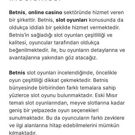
Betnis
,
online casino
sektöründe hizmet veren
bir şirkettir. Betnis,
slot oyunları
konusunda da
oldukça iddialı bir şekilde hizmet vermektedir.
Betnis’in sağladığı slot oyunları çeşitliliği ve
kalitesi, oyuncular tarafından oldukça
beğenilmektedir. ile, bu oyunların detaylarına ve
avantajlarına yakından göz atacağız.
Betnis
slot oyunları incelendiğinde, öncelikle
oyun çeşitliliği dikkat çekmektedir. Betnis
bünyesinde birbirinden farklı temalara sahip
yüzlerce slot oyunu bulunmaktadır. Eski Mısır
temalı slot oyunlarından, meyve slotlarına kadar
geniş bir yelpazede oyun seçenekleri
sunulmaktadır. Bu da oyuncuların farklı zevklere
ve ilgi alanlarına hitap edebilmelerini mümkün
kılmaktadır.