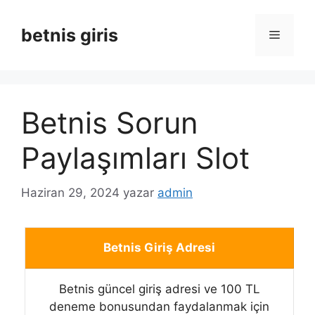
İçeriğe
atla
betnis giris
Menü
Betnis Sorun
Paylaşımları Slot
Haziran 29, 2024
yazar
admin
Betnis Giriş Adresi
Betnis güncel giriş adresi ve 100 TL
deneme bonusundan faydalanmak için