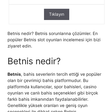
Tıklayın
Betnis nedir? Betnis sorunlarına çözümler. En
popüler Betnis slot oyunları incelemesi için bizi
ziyaret edin.
Betnis nedir?
Betnis
, bahis severlerin tercih ettiği ve popüler
olan bir çevrimiçi bahis platformudur. Bu
platformda kullanıcılar, spor bahisleri, casino
oyunları ve canlı bahis seçenekleri gibi birçok
farklı bahis imkanından faydalanabilirler.
Genellikle yüksek oranları ve geniş oyun
seçenekleri ile dikkat çeken Betnis,