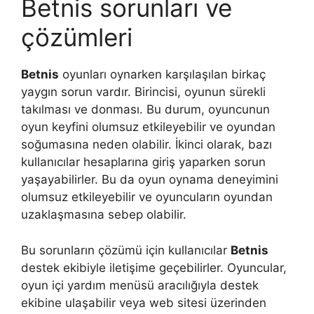
Betnis sorunları ve
çözümleri
Betnis
oyunları oynarken karşılaşılan birkaç
yaygın sorun vardır. Birincisi, oyunun sürekli
takılması ve donması. Bu durum, oyuncunun
oyun keyfini olumsuz etkileyebilir ve oyundan
soğumasına neden olabilir. İkinci olarak, bazı
kullanıcılar hesaplarına giriş yaparken sorun
yaşayabilirler. Bu da oyun oynama deneyimini
olumsuz etkileyebilir ve oyuncuların oyundan
uzaklaşmasına sebep olabilir.
Bu sorunların çözümü için kullanıcılar
Betnis
destek ekibiyle iletişime geçebilirler. Oyuncular,
oyun içi yardım menüsü aracılığıyla destek
ekibine ulaşabilir veya web sitesi üzerinden