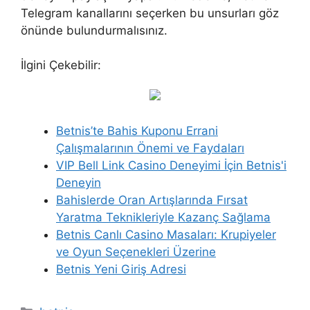
Telegram kanallarını seçerken bu unsurları göz
önünde bulundurmalısınız.
İlgini Çekebilir:
Betnis’te Bahis Kuponu Errani
Çalışmalarının Önemi ve Faydaları
VIP Bell Link Casino Deneyimi İçin Betnis'i
Deneyin
Bahislerde Oran Artışlarında Fırsat
Yaratma Teknikleriyle Kazanç Sağlama
Betnis Canlı Casino Masaları: Krupiyeler
ve Oyun Seçenekleri Üzerine
Betnis Yeni Giriş Adresi
Kategoriler