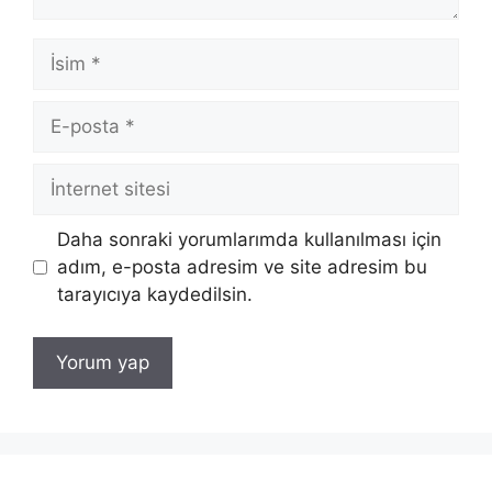
İsim
E-
posta
İnternet
sitesi
Daha sonraki yorumlarımda kullanılması için
adım, e-posta adresim ve site adresim bu
tarayıcıya kaydedilsin.