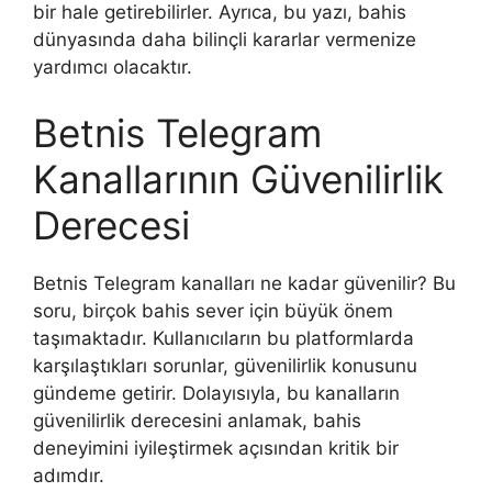
bir hale getirebilirler. Ayrıca, bu yazı, bahis
dünyasında daha bilinçli kararlar vermenize
yardımcı olacaktır.
Betnis Telegram
Kanallarının Güvenilirlik
Derecesi
Betnis Telegram kanalları ne kadar güvenilir? Bu
soru, birçok bahis sever için büyük önem
taşımaktadır. Kullanıcıların bu platformlarda
karşılaştıkları sorunlar, güvenilirlik konusunu
gündeme getirir. Dolayısıyla, bu kanalların
güvenilirlik derecesini anlamak, bahis
deneyimini iyileştirmek açısından kritik bir
adımdır.