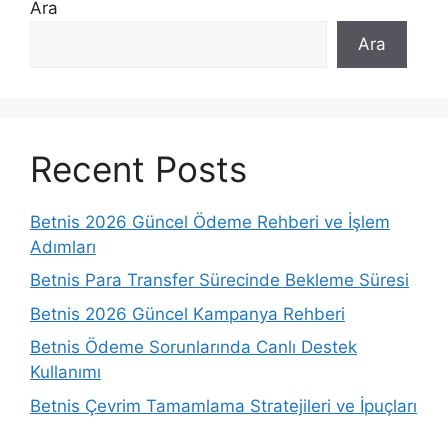
Ara
Ara
Recent Posts
Betnis 2026 Güncel Ödeme Rehberi ve İşlem
Adımları
Betnis Para Transfer Sürecinde Bekleme Süresi
Betnis 2026 Güncel Kampanya Rehberi
Betnis Ödeme Sorunlarında Canlı Destek
Kullanımı
Betnis Çevrim Tamamlama Stratejileri ve İpuçları