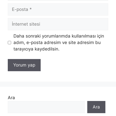
E-
posta
İnternet
sitesi
Daha sonraki yorumlarımda kullanılması için
adım, e-posta adresim ve site adresim bu
tarayıcıya kaydedilsin.
Ara
Ara