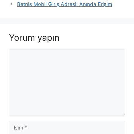
Betnis Mobil Giriş Adresi: Anında Erişim
Yorum yapın
Yorum
İsim