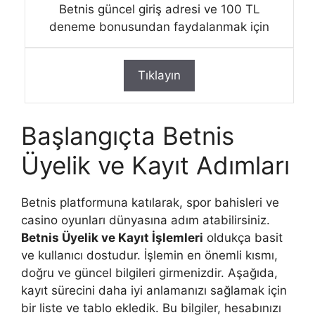
Betnis güncel giriş adresi ve 100 TL
deneme bonusundan faydalanmak için
Tıklayın
Başlangıçta Betnis
Üyelik ve Kayıt Adımları
Betnis platformuna katılarak, spor bahisleri ve
casino oyunları dünyasına adım atabilirsiniz.
Betnis Üyelik ve Kayıt İşlemleri
oldukça basit
ve kullanıcı dostudur. İşlemin en önemli kısmı,
doğru ve güncel bilgileri girmenizdir. Aşağıda,
kayıt sürecini daha iyi anlamanızı sağlamak için
bir liste ve tablo ekledik. Bu bilgiler, hesabınızı