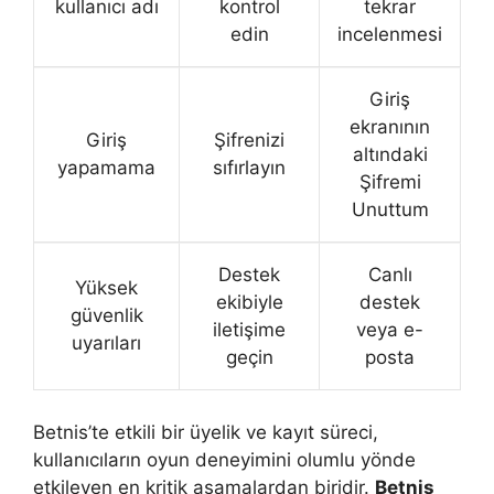
kullanıcı adı
kontrol
tekrar
edin
incelenmesi
Giriş
ekranının
Giriş
Şifrenizi
altındaki
yapamama
sıfırlayın
Şifremi
Unuttum
Destek
Canlı
Yüksek
ekibiyle
destek
güvenlik
iletişime
veya e-
uyarıları
geçin
posta
Betnis’te etkili bir üyelik ve kayıt süreci,
kullanıcıların oyun deneyimini olumlu yönde
etkileyen en kritik aşamalardan biridir.
Betnis