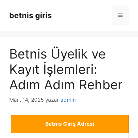
İçeriğe
atla
betnis giris
Menü
Betnis Üyelik ve
Kayıt İşlemleri:
Adım Adım Rehber
Mart 14, 2025
yazar
admin
Betnis Giriş Adresi