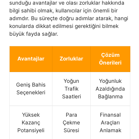
sunduğu avantajlar ve olası zorluklar hakkında
bilgi sahibi olmak, kullanıcılar için önemli bir
adımdır. Bu süreçte doğru adımlar atarak, hangi
konularda dikkat edilmesi gerektiğini bilmek
büyük fayda sağlar.
Çözüm
Avantajlar
Zorluklar
Önerileri
Yoğun
Yoğunluk
Geniş Bahis
Trafik
Azaldığında
Seçenekleri
Saatleri
Bağlanma
Yüksek
Para
Finansal
Kazanç
Çekme
Araçları
Potansiyeli
Süresi
Anlamak