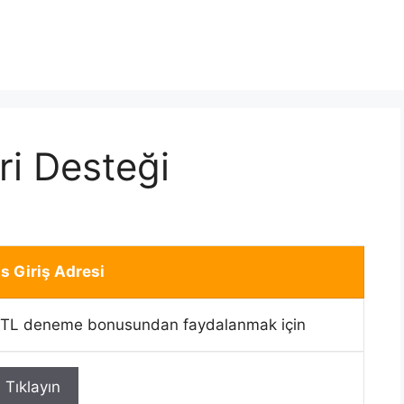
ri Desteği
s Giriş Adresi
00 TL deneme bonusundan faydalanmak için
Tıklayın