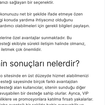
anızı sağlayan bir seçenektir.
 konunuzu net bir şekilde ifade etmeye özen
ngi konuda yardıma ihtiyacınız olduğunu
ardımcı olabilmeleri için gerekli bilgileri paylaşın.
lerine özel avantajlar sunmaktadır. Bu
teği ekibiyle sürekli iletişim halinde olmanız,
e iletmek çok önemlidir.
in sonuçları nelerdir?
no sitesinde en üst düzeyde hizmet alabilmenizi
desteği sayesinde birçok farklı avantajdan
desteği alan kullanıcılar, sitenin sunduğu diğer
avuşabilen bir desteğe sahip olurlar. Ayrıca, VIP
nliklere ve promosyonlara katılma fırsatı yakalarlar.