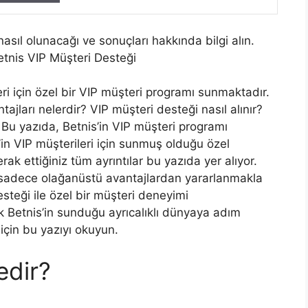
nasıl olunacağı ve sonuçları hakkında bilgi alın.
etnis VIP Müşteri Desteği
eri için özel bir VIP müşteri programı sunmaktadır.
ajları nelerdir? VIP müşteri desteği nasıl alınır?
 Bu yazıda, Betnis’in VIP müşteri programı
’in VIP müşterileri için sunmuş olduğu özel
k ettiğiniz tüm ayrıntılar bu yazıda yer alıyor.
 sadece olağanüstü avantajlardan yararlanmakla
teği ile özel bir müşteri deneyimi
k Betnis’in sunduğu ayrıcalıklı dünyaya adım
çin bu yazıyı okuyun.
edir?